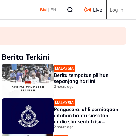
Select language
Live
Log in
BM
|
EN
Berita Terkini
MALAYSIA
Berita tempatan pilihan
sepanjang hari ini
2 hours ago
MALAYSIA
Pengacara, ahli perniagaan
ditahan bantu siasatan
audio siar sentuh isu
sensitiviti agama
2 hours ago