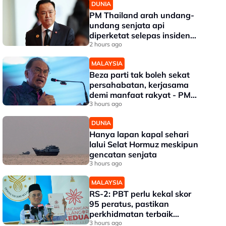
DUNIA
PM Thailand arah undang-
undang senjata api
diperketat selepas insiden
tembakan di sekolah
2 hours ago
MALAYSIA
Beza parti tak boleh sekat
persahabatan, kerjasama
demi manfaat rakyat - PM
Anwar
3 hours ago
DUNIA
Hanya lapan kapal sehari
lalui Selat Hormuz meskipun
gencatan senjata
3 hours ago
MALAYSIA
RS-2: PBT perlu kekal skor
95 peratus, pastikan
perkhidmatan terbaik
kepada rakyat - Amirudin
3 hours ago