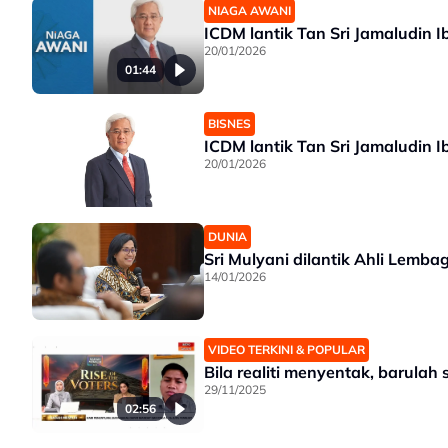
NIAGA AWANI
ICDM lantik Tan Sri Jamaludin
20/01/2026
01:44
BISNES
ICDM lantik Tan Sri Jamaludin
20/01/2026
DUNIA
Sri Mulyani dilantik Ahli Lemb
14/01/2026
VIDEO TERKINI & POPULAR
Bila realiti menyentak, barula
29/11/2025
02:56