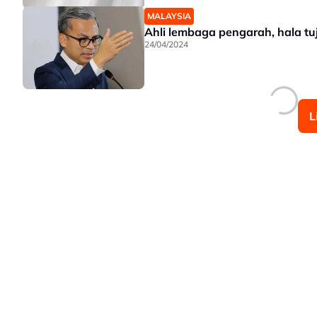
MALAYSIA
Ahli lembaga pengarah, hala t
24/04/2024
L