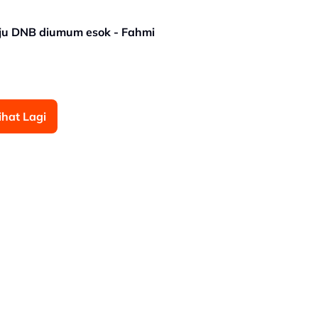
uju DNB diumum esok - Fahmi
ihat Lagi