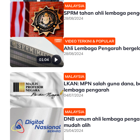
MALAYSIA
SPRM tahan ahli lembaga peng
28/08/2024
VIDEO TERKINI & POPULAR
Ahli Lembaga Pengarah bergel
28/08/2024
01:04
MALAYSIA
LKAN: MPN salah guna dana, bay
lembaga pengarah
04/07/2024
MALAYSIA
DNB umum ahli lembaga pengar
mudah alih
25/04/2024