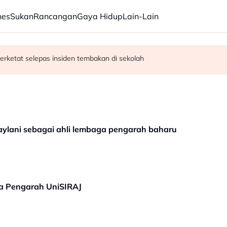
nes
Sukan
Rancangan
Gaya Hidup
Lain-Lain
erketat selepas insiden tembakan di sekolah
satan audio siar sentuh isu sensitiviti agama
aylani sebagai ahli lembaga pengarah baharu
ga Pengarah UniSIRAJ