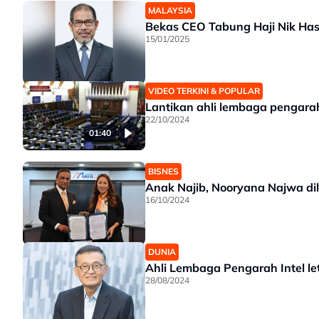
MALAYSIA
Bekas CEO Tabung Haji Nik Has
15/01/2025
VIDEO TERKINI & POPULAR
Lantikan ahli lembaga pengarah 
22/10/2024
01:40
BISNES
Anak Najib, Nooryana Najwa di
16/10/2024
DUNIA
Ahli Lembaga Pengarah Intel l
28/08/2024