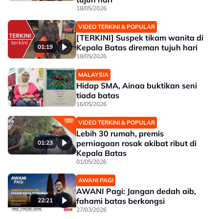
18/05/2026
VIDEO TERKINI & POPULAR
[TERKINI] Suspek tikam wanita di
Kepala Batas direman tujuh hari
01:19
18/05/2026
MALAYSIA
Hidap SMA, Ainaa buktikan seni
tiada batas
16/05/2026
VIDEO TERKINI & POPULAR
Lebih 30 rumah, premis
perniagaan rosak akibat ribut di
01:23
Kepala Batas
01/05/2026
AWANI PAGI
AWANI Pagi: Jangan dedah aib,
fahami batas berkongsi
22:21
27/03/2026