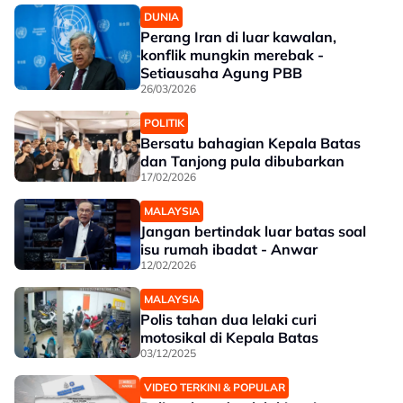
DUNIA
Perang Iran di luar kawalan,
konflik mungkin merebak -
Setiausaha Agung PBB
26/03/2026
POLITIK
Bersatu bahagian Kepala Batas
dan Tanjong pula dibubarkan
17/02/2026
MALAYSIA
Jangan bertindak luar batas soal
isu rumah ibadat - Anwar
12/02/2026
MALAYSIA
Polis tahan dua lelaki curi
motosikal di Kepala Batas
03/12/2025
VIDEO TERKINI & POPULAR