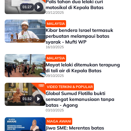
Polis tahan dua lelaki curi
motosikal di Kepala Batas
01:27
03/12/2025
MALAYSIA
Kibar bendera Israel termasuk
perbuatan melampaui batas
syarak - Mufti WP
16/10/2025
MALAYSIA
Mayat lelaki ditemukan terapung
di tali air di Kepala Batas
09/10/2025
VIDEO TERKINI & POPULAR
Global Sumud Flotilla bukti
semangat kemanusiaan tanpa
01:32
batas - Agong
03/10/2025
NIAGA AWANI
Jiwa SME: Merentas batas