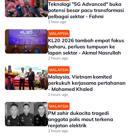
Teknologi "5G Advanced" buka
potensi besar pacu transformasi
pelbagai sektor - Fahmi
1 hour ago
MALAYSIA
KL20 2026 tambah empat fokus
baharu, perluas tumpuan ke
lapan sektor - Akmal Nasrullah
2 hours ago
MALAYSIA
Malaysia, Vietnam komited
perkukuh kerjasama pertahanan
- Mohamed Khaled
2 hours ago
MALAYSIA
PM zahir dukacita tragedi
anggota polis maut terkena
renjatan elektrik
2 hours ago