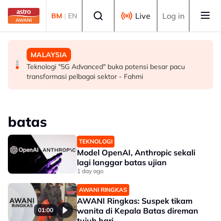
Skip to main content
Select language
Live
Log in
BM
|
EN
SUKAN
MALAYSIA
MALAYSIA
Mohamed Salah sertai Trabzonspor, terima €17 juta
Berita tempatan pilihan sepanjang hari ini
Teknologi "5G Advanced" buka potensi besar pacu
semusim
transformasi pelbagai sektor - Fahmi
batas
TEKNOLOGI
Model OpenAI, Anthropic sekali
lagi langgar batas ujian
1 day ago
AWANI RINGKAS
AWANI Ringkas: Suspek tikam
wanita di Kepala Batas direman
01:00
tujuh hari