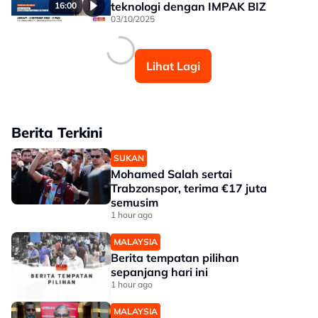
teknologi dengan IMPAK BIZ
16:00
03/10/2025
Lihat Lagi
Berita Terkini
SUKAN
Mohamed Salah sertai
Trabzonspor, terima €17 juta
semusim
1 hour ago
MALAYSIA
Berita tempatan pilihan
sepanjang hari ini
1 hour ago
MALAYSIA