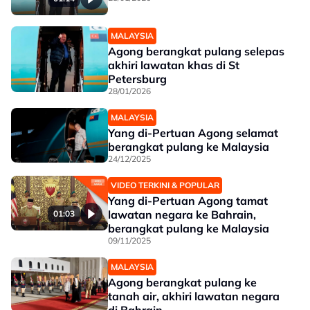
MALAYSIA
Agong berangkat pulang selepas
akhiri lawatan khas di St
Petersburg
28/01/2026
MALAYSIA
Yang di-Pertuan Agong selamat
berangkat pulang ke Malaysia
24/12/2025
VIDEO TERKINI & POPULAR
Yang di-Pertuan Agong tamat
lawatan negara ke Bahrain,
01:03
berangkat pulang ke Malaysia
09/11/2025
MALAYSIA
Agong berangkat pulang ke
tanah air, akhiri lawatan negara