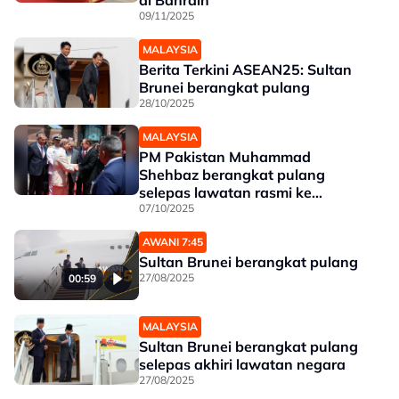
di Bahrain
09/11/2025
MALAYSIA
Berita Terkini ASEAN25: Sultan
Brunei berangkat pulang
28/10/2025
MALAYSIA
PM Pakistan Muhammad
Shehbaz berangkat pulang
selepas lawatan rasmi ke
Malaysia
07/10/2025
AWANI 7:45
Sultan Brunei berangkat pulang
27/08/2025
00:59
MALAYSIA
Sultan Brunei berangkat pulang
selepas akhiri lawatan negara
27/08/2025