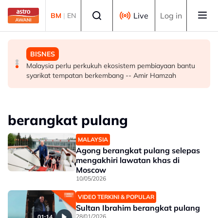
Skip to main content
Select language
Live
Log in
BM
|
EN
MALAYSIA
POLITIK
BISNES
Malaysia, Singapura perkukuh kerjasama sektor tenaga
'Pas perlu fikir lebih mendalam jika letak Ahmad Zahid
Malaysia perlu perkukuh ekosistem pembiayaan bantu
kerja
calon 'poster boy' PRU16' - Aktivis
syarikat tempatan berkembang -- Amir Hamzah
berangkat pulang
MALAYSIA
Agong berangkat pulang selepas
mengakhiri lawatan khas di
Moscow
10/05/2026
VIDEO TERKINI & POPULAR
Sultan Ibrahim berangkat pulang
28/01/2026
01:14