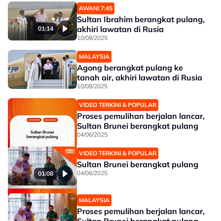
AWANI 7:45
Sultan Ibrahim berangkat pulang,
akhiri lawatan di Rusia
01:14
10/08/2025
MALAYSIA
Agong berangkat pulang ke
tanah air, akhiri lawatan di Rusia
10/08/2025
VIDEO TERKINI & POPULAR
Proses pemulihan berjalan lancar,
Sultan Brunei berangkat pulang
04/06/2025
VIDEO TERKINI & POPULAR
Sultan Brunei berangkat pulang
04/06/2025
01:08
MALAYSIA
01:08
Proses pemulihan berjalan lancar,