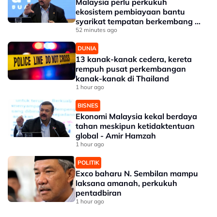
Malaysia perlu perkukuh
ekosistem pembiayaan bantu
syarikat tempatan berkembang --
Amir Hamzah
52 minutes ago
DUNIA
13 kanak-kanak cedera, kereta
rempuh pusat perkembangan
kanak-kanak di Thailand
1 hour ago
BISNES
Ekonomi Malaysia kekal berdaya
tahan meskipun ketidaktentuan
global - Amir Hamzah
1 hour ago
POLITIK
Exco baharu N. Sembilan mampu
laksana amanah, perkukuh
pentadbiran
1 hour ago