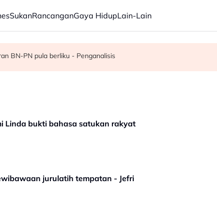
nes
Sukan
Rancangan
Gaya Hidup
Lain-Lain
 pentadbiran Negeri Sembilan
n BN-PN pula berliku - Penganalisis
ang Malaysia Airlines
i Linda bukti bahasa satukan rakyat
wibawaan jurulatih tempatan - Jefri