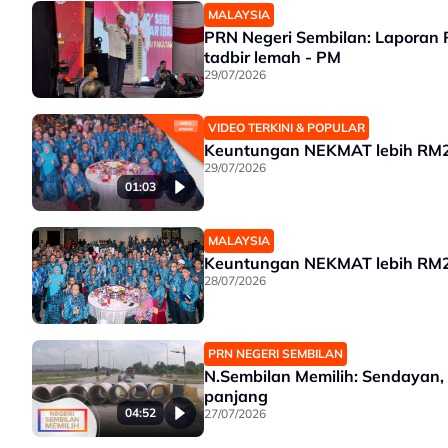
MALAYSIA
PRN Negeri Sembilan: Laporan R
tadbir lemah - PM
29/07/2026
VIDEO TERKINI & POPULAR
Keuntungan NEKMAT lebih RM25
29/07/2026
01:03
MALAYSIA
Keuntungan NEKMAT lebih RM2
28/07/2026
PRN NEGERI SEMBILAN
N.Sembilan Memilih: Sendayan
panjang
04:52
27/07/2026