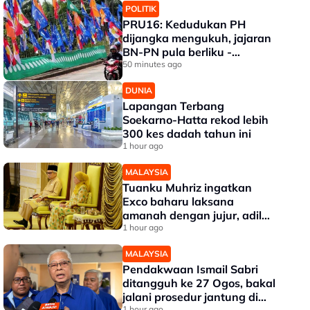
POLITIK
PRU16: Kedudukan PH
dijangka mengukuh, jajaran
BN-PN pula berliku -
Penganalisis
50 minutes ago
DUNIA
Lapangan Terbang
Soekarno-Hatta rekod lebih
300 kes dadah tahun ini
1 hour ago
MALAYSIA
Tuanku Muhriz ingatkan
Exco baharu laksana
amanah dengan jujur, adil
dan profesional
1 hour ago
MALAYSIA
Pendakwaan Ismail Sabri
ditangguh ke 27 Ogos, bakal
jalani prosedur jantung di
1 hour ago