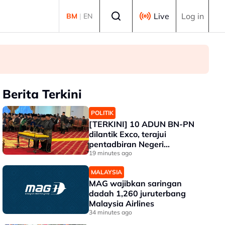
Select language
Live
Log in
BM
|
EN
Berita Terkini
POLITIK
[TERKINI] 10 ADUN BN-PN
dilantik Exco, terajui
pentadbiran Negeri
Sembilan
19 minutes ago
MALAYSIA
MAG wajibkan saringan
dadah 1,260 juruterbang
Malaysia Airlines
34 minutes ago