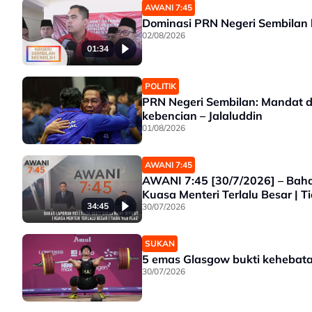
AWANI 7:45
Dominasi PRN Negeri Sembilan
02/08/2026
01:34
POLITIK
PRN Negeri Sembilan: Mandat dua 
kebencian – Jalaluddin
01/08/2026
AWANI 7:45
AWANI 7:45 [30/7/2026] – Baha
Kuasa Menteri Terlalu Besar | T
34:45
30/07/2026
SUKAN
5 emas Glasgow bukti kehebata
30/07/2026