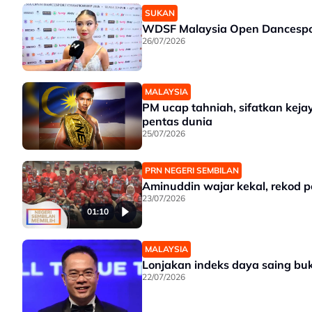
SUKAN
WDSF Malaysia Open Dancespor
26/07/2026
MALAYSIA
PM ucap tahniah, sifatkan kej
pentas dunia
25/07/2026
PRN NEGERI SEMBILAN
Aminuddin wajar kekal, rekod 
23/07/2026
01:10
MALAYSIA
Lonjakan indeks daya saing b
22/07/2026