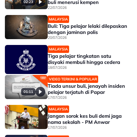
buli menerusi kempen
02:23
22/07/2026
MALAYSIA
Buli: Tiga pelajar lelaki dilepaskan
dengan jaminan polis
20/07/2026
MALAYSIA
Tiga pelajar tingkatan satu
disyaki membuli hingga cedera
18/07/2026
VIDEO TERKINI & POPULAR
Tiada unsur buli, jenayah insiden
pelajar terjatuh di Papar
01:11
17/07/2026
MALAYSIA
Jangan sorok kes buli demi jaga
nama sekolah - PM Anwar
17/07/2026