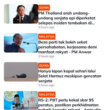
DUNIA
PM Thailand arah undang-
undang senjata api diperketat
selepas insiden tembakan di
sekolah
3 hours ago
MALAYSIA
Beza parti tak boleh sekat
persahabatan, kerjasama demi
manfaat rakyat - PM Anwar
3 hours ago
DUNIA
Hanya lapan kapal sehari lalui
Selat Hormuz meskipun gencatan
senjata
3 hours ago
MALAYSIA
RS-2: PBT perlu kekal skor 95
peratus, pastikan perkhidmatan
terbaik kepada rakyat - Amirudin