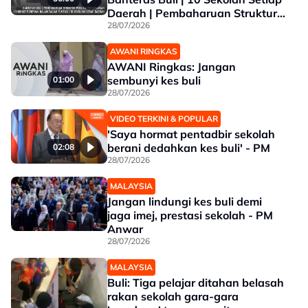
Daerah | Pembaharuan Struktur
Perlu Dipercepatkan | Sindiket
28/07/2026
Penipuan Dalam Talian Tumpas
AWANI RINGKAS
AWANI Ringkas: Jangan
sembunyi kes buli
01:00
28/07/2026
VIDEO TERKINI & POPULAR
'Saya hormat pentadbir sekolah
berani dedahkan kes buli' - PM
02:08
28/07/2026
MALAYSIA
Jangan lindungi kes buli demi
jaga imej, prestasi sekolah - PM
Anwar
28/07/2026
MALAYSIA
Buli: Tiga pelajar ditahan belasah
rakan sekolah gara-gara