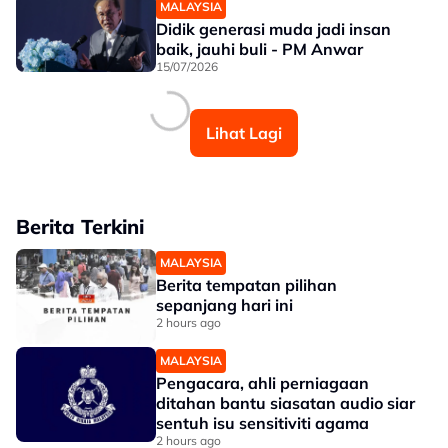
MALAYSIA
Didik generasi muda jadi insan
baik, jauhi buli - PM Anwar
15/07/2026
Lihat Lagi
Berita Terkini
MALAYSIA
Berita tempatan pilihan
sepanjang hari ini
2 hours ago
MALAYSIA
Pengacara, ahli perniagaan
ditahan bantu siasatan audio siar
sentuh isu sensitiviti agama
2 hours ago