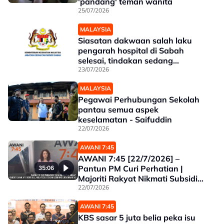
'pandang' teman wanita
25/07/2026
MALAYSIA
Siasatan dakwaan salah laku
pengarah hospital di Sabah
selesai, tindakan sedang
dilaksanakan
23/07/2026
MALAYSIA
Pegawai Perhubungan Sekolah
pantau semua aspek
keselamatan - Saifuddin
22/07/2026
AWANI 7:45
AWANI 7:45 [22/7/2026] –
Pantun PM Curi Perhatian |
35:06
Majoriti Rakyat Nikmati Subsidi
Bahan Api | Henti Buli, Mula
22/07/2026
Peduli | Dadah Lebih RM3 Juta
AWANI 7:45
Dirampas
KBS sasar 5 juta belia peka isu