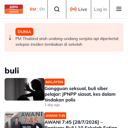
Skip to main content
Select language
Live
Log in
BM
|
EN
MALAYSIA
MALAYSIA
DUNIA
Berita tempatan pilihan sepanjang hari ini
Pengacara, ahli perniagaan ditahan bantu siasatan
PM Thailand arah undang-undang senjata api diperketat
audio siar sentuh isu sensitiviti agama
selepas insiden tembakan di sekolah
buli
MALAYSIA
Gangguan seksual, buli siber
pelajar: JPNPP siasat, kes dalam
tindakan polis
1 day ago
AWANI 7:45
AWANI 7:45 [28/7/2026] –
Banteras Buli | 10 Sekolah Setiap
36:00