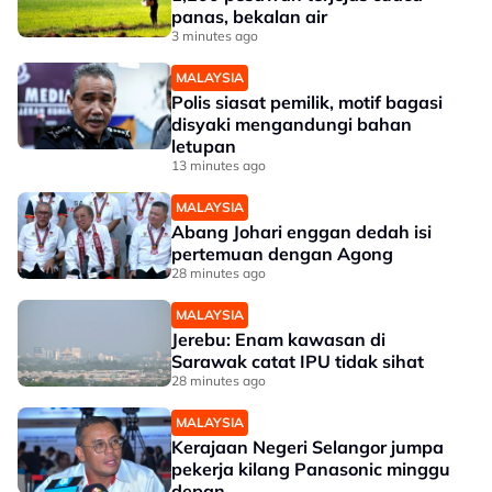
panas, bekalan air
3 minutes ago
MALAYSIA
Polis siasat pemilik, motif bagasi
disyaki mengandungi bahan
letupan
13 minutes ago
MALAYSIA
Abang Johari enggan dedah isi
pertemuan dengan Agong
28 minutes ago
MALAYSIA
Jerebu: Enam kawasan di
Sarawak catat IPU tidak sihat
28 minutes ago
MALAYSIA
Kerajaan Negeri Selangor jumpa
pekerja kilang Panasonic minggu
depan