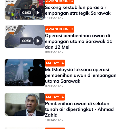
AWANI BORNEO
Sokong kestabilan paras air
empangan strategik Sarawak
01:03
11/05/2026
AWANI BORNEO
Operasi pembenihan awan di
empangan utama Sarawak 11
00:58
dan 12 Mei
08/05/2026
MALAYSIA
MetMalaysia laksana operasi
pembenihan awan di empangan
utama Sarawak
07/05/2026
MALAYSIA
Pembenihan awan di selatan
tanah air dipertingkat - Ahmad
Zahid
10/04/2026