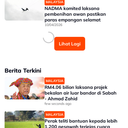
MALAYSIA
NADMA komited laksana
pembenihan awan pastikan
paras empangan selamat
10/04/2026
Lihat Lagi
Berita Terkini
MALAYSIA
RM4.06 bilion laksana projek
bekalan air luar bandar di Sabah
- Ahmad Zahid
few seconds ago
MALAYSIA
Perak teliti bantuan kepada lebih
1,200 pesawah terjejas cuaca