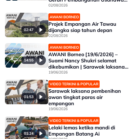
Wanita | Projek Empangan Air
02/08/2026
Tawau siap 2027
AWANI BORNEO
Projek Empangan Air Tawau
dijangka siap tahun depan
02:47
02/08/2026
AWANI BORNEO
AWANI Borneo [19/6/2026] –
Suami Nancy Shukri selamat
14:55
dikebumikan | Sarawak laksana
pembenihan awan tingkat paras
19/06/2026
air empangan | Koperasi di Sabah
VIDEO TERKINI & POPULAR
perlu berani lakukan transformasi
Sarawak laksana pembenihan
perniagaan
awan tingkat paras air
01:53
empangan
19/06/2026
VIDEO TERKINI & POPULAR
Lelaki lemas ketika mandi di
Empangan Batang Ai
01:24