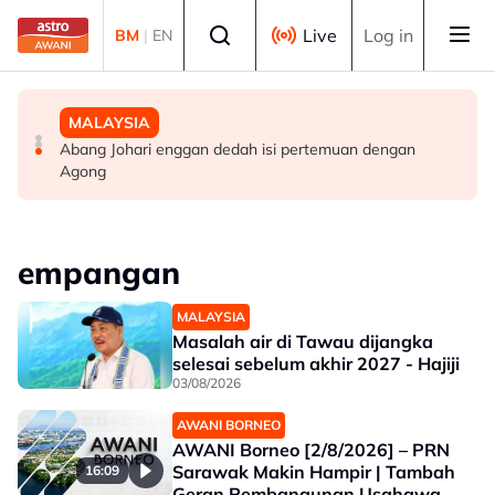
Skip to main content
Select language
Live
Log in
BM
|
EN
MALAYSIA
MALAYSIA
MALAYSIA
Perak teliti bantuan kepada lebih 1,200 pesawah
Polis siasat pemilik, motif bagasi disyaki mengandungi
Abang Johari enggan dedah isi pertemuan dengan
terjejas cuaca panas, bekalan air
bahan letupan
Agong
empangan
MALAYSIA
Masalah air di Tawau dijangka
selesai sebelum akhir 2027 - Hajiji
03/08/2026
AWANI BORNEO
AWANI Borneo [2/8/2026] – PRN
Sarawak Makin Hampir | Tambah
16:09
Geran Pembangunan Usahawan