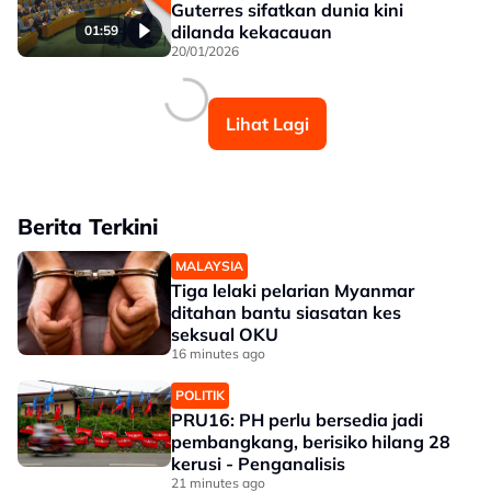
Guterres sifatkan dunia kini
dilanda kekacauan
01:59
20/01/2026
Lihat Lagi
Berita Terkini
MALAYSIA
Tiga lelaki pelarian Myanmar
ditahan bantu siasatan kes
seksual OKU
16 minutes ago
POLITIK
PRU16: PH perlu bersedia jadi
pembangkang, berisiko hilang 28
kerusi - Penganalisis
21 minutes ago