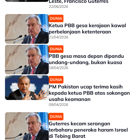
Leste, Francisco Guterres
22/06/2026
DUNIA
Ketua PBB gesa kerajaan kawal
perbelanjaan ketenteraan
21/04/2026
DUNIA
PBB gesa masa depan dipandu
undang-undang, bukan kuasa
18/04/2026
DUNIA
PM Pakistan ucap terima kasih
kepada ketua PBB atas sokongan
usaha keamanan
09/04/2026
DUNIA
Guterres kecam serangan
terbaharu peneroka haram Israel
di Tebing Barat