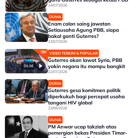
24/07/2026
DUNIA
Enam calon saing jawatan
Setiausaha Agung PBB, siapa
bakal ganti Guterres?
23/07/2026
VIDEO TERKINI & POPULAR
Guterres akan lawat Syria, PBB
yakin negara itu mampu bangkit
01:16
22/07/2026
DUNIA
Guterres gesa komitmen politik
diperkukuh bagi percepat usaha
tangani HIV global
23/06/2026
DUNIA
PM Anwar ucap takziah atas
pemergian bekas Presiden Timor-