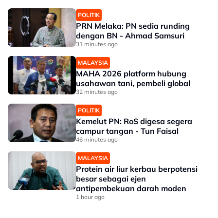
POLITIK
PRN Melaka: PN sedia runding
dengan BN - Ahmad Samsuri
31 minutes ago
MALAYSIA
MAHA 2026 platform hubung
usahawan tani, pembeli global
32 minutes ago
POLITIK
Kemelut PN: RoS digesa segera
campur tangan - Tun Faisal
46 minutes ago
MALAYSIA
Protein air liur kerbau berpotensi
besar sebagai ejen
antipembekuan darah moden
1 hour ago