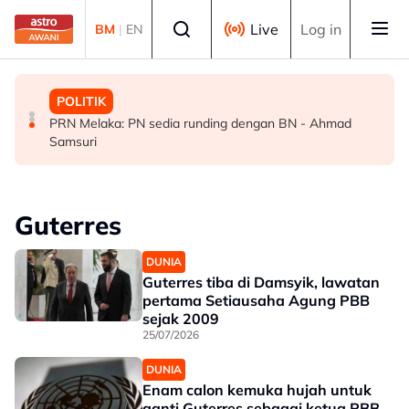
Skip to main content
Select language
Live
Log in
BM
|
EN
MALAYSIA
POLITIK
POLITIK
Tiga lelaki pelarian Myanmar ditahan bantu siasatan kes
PRU16: PH perlu bersedia jadi pembangkang, berisiko
PRN Melaka: PN sedia runding dengan BN - Ahmad
seksual OKU
hilang 28 kerusi - Penganalisis
Samsuri
Guterres
DUNIA
Guterres tiba di Damsyik, lawatan
pertama Setiausaha Agung PBB
sejak 2009
25/07/2026
DUNIA
Enam calon kemuka hujah untuk
ganti Guterres sebagai ketua PBB