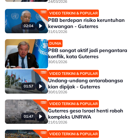
24/03/2026
VIDEO TERKINI & POPULAR
PBB berdepan risiko keruntuhan
kewangan - Guterres
02:04
31/01/2026
DUNIA
PBB sangat aktif jadi pengantara
konflik, kata Guterres
30/01/2026
VIDEO TERKINI & POPULAR
Undang-undang antarabangsa
kian dipijak - Guterres
01:57
30/01/2026
VIDEO TERKINI & POPULAR
Guterres gesa Israel henti roboh
kompleks UNRWA
01:47
21/01/2026
VIDEO TERKINI & POPULAR