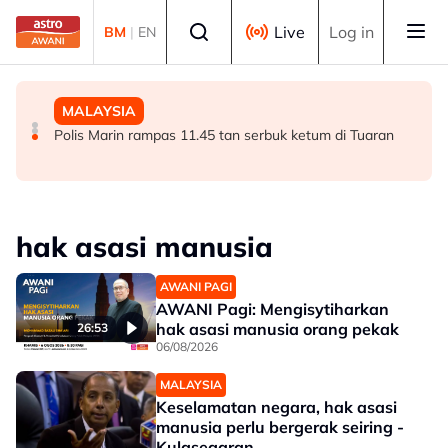
Skip to main content
Select language
Live
Log in
BM
|
EN
MALAYSIA
MALAYSIA
MALAYSIA
Kes penagihan dadah di Terengganu turun 7.2 peratus -
Pengalaman Malaysia tangani kepelbagaian agama
Polis Marin rampas 11.45 tan serbuk ketum di Tuaran
AADK
tawar pengajaran kepada dunia - Aaron
hak asasi manusia
AWANI PAGI
AWANI Pagi: Mengisytiharkan
hak asasi manusia orang pekak
26:53
06/08/2026
MALAYSIA
Keselamatan negara, hak asasi
manusia perlu bergerak seiring -
Kulasegaran