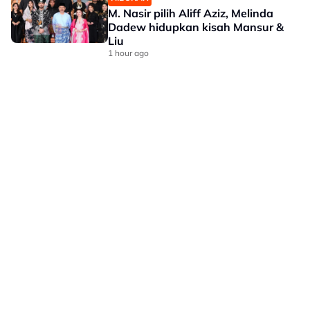
M. Nasir pilih Aliff Aziz, Melinda
Dadew hidupkan kisah Mansur &
Liu
1 hour ago