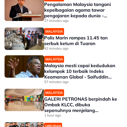
Pengalaman Malaysia tangani
kepelbagaian agama tawar
pengajaran kepada dunia -
Aaron
27 minutes ago
MALAYSIA
Polis Marin rampas 11.45 tan
serbuk ketum di Tuaran
42 minutes ago
MALAYSIA
Malaysia mesti capai kedudukan
kelompok 10 terbaik Indeks
Keamanan Global - Saifuddin
Nasution
57 minutes ago
MALAYSIA
GALERI PETRONAS berpindah ke
Ombak KLCC, dibuka
sepenuhnya menjelang
penghujung 2027
1 hour ago
HIBURAN