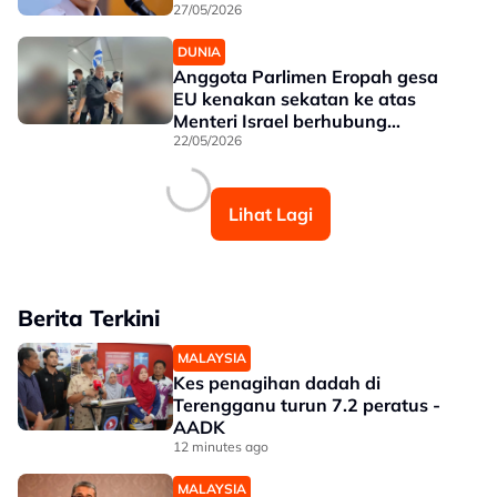
27/05/2026
DUNIA
Anggota Parlimen Eropah gesa
EU kenakan sekatan ke atas
Menteri Israel berhubung
penderaan aktivis flotila Gaza
22/05/2026
Lihat Lagi
Berita Terkini
MALAYSIA
Kes penagihan dadah di
Terengganu turun 7.2 peratus -
AADK
12 minutes ago
MALAYSIA