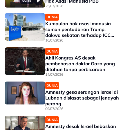
Hak Asasi Manusia PBB
00:59
25/07/2026
DUNIA
Kumpulan hak asasi manusia
saman pentadbiran Trump,
dakwa sekatan terhadap ICC
langgar perlembagaan AS
16/07/2026
DUNIA
Ahli Kongres AS desak
pembebasan doktor Gaza yang
ditahan tanpa perbicaraan
14/07/2026
DUNIA
Amnesty gesa serangan Israel di
Lubnan disiasat sebagai jenayah
perang
09/07/2026
DUNIA
Amnesty desak Israel bebaskan