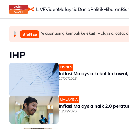
Skip to main content
LIVE
Video
Malaysia
Dunia
Politik
Hiburan
Bis
Jerman naikkan anggaran kematian berkaitan ha
Pelabur asing kembali ke ekuiti Malaysia, catat 
Pendekatan menyeluruh bagi Malaysia berse
DUNIA
MALAYSIA
BISNES
IHP
BISNES
Inflasi Malaysia kekal terkawa
17/07/2026
MALAYSIA
Inflasi Malaysia naik 2.0 pera
19/06/2026