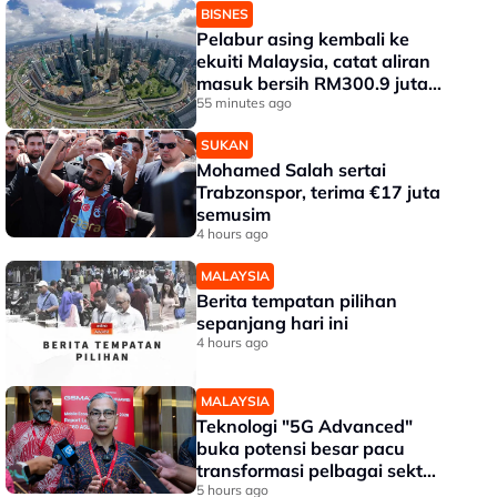
BISNES
Pelabur asing kembali ke
ekuiti Malaysia, catat aliran
masuk bersih RM300.9 juta
pada Julai
55 minutes ago
SUKAN
Mohamed Salah sertai
Trabzonspor, terima €17 juta
semusim
4 hours ago
MALAYSIA
Berita tempatan pilihan
sepanjang hari ini
4 hours ago
MALAYSIA
Teknologi "5G Advanced"
buka potensi besar pacu
transformasi pelbagai sektor
- Fahmi
5 hours ago