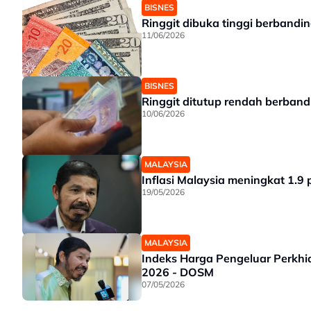
BISNES
Ringgit dibuka tinggi berband
11/06/2026
BISNES
Ringgit ditutup rendah berban
10/06/2026
MALAYSIA
Inflasi Malaysia meningkat 1.9
19/05/2026
MALAYSIA
Indeks Harga Pengeluar Perkhi
2026 - DOSM
07/05/2026