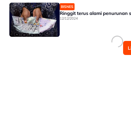
BISNES
Ringgit terus alami penurunan 
12/12/2024
L