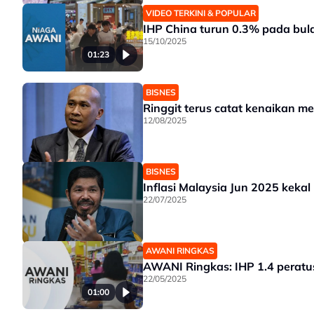
VIDEO TERKINI & POPULAR
IHP China turun 0.3% pada bu
15/10/2025
01:23
BISNES
Ringgit terus catat kenaikan m
12/08/2025
BISNES
Inflasi Malaysia Jun 2025 kekal
22/07/2025
AWANI RINGKAS
AWANI Ringkas: IHP 1.4 peratu
22/05/2025
01:00