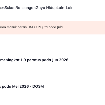
nes
Sukan
Rancangan
Gaya Hidup
Lain-Lain
ba kepada hampir 12,000
aliran masuk bersih RM300.9 juta pada Julai
dia hadapi demensia menjelang 2030 - Hanifah
l, meningkat 1.9 peratus pada Jun 2026
tus pada Mei 2026 - DOSM