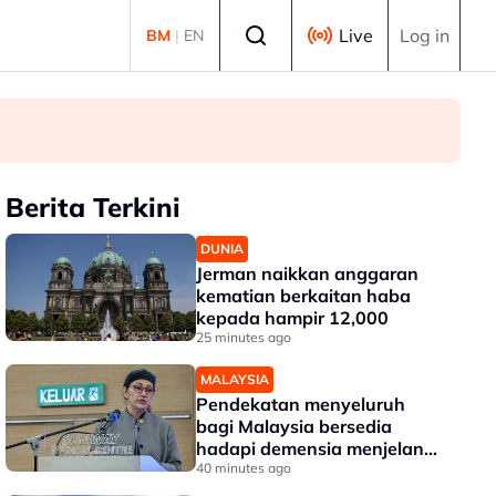
Select language
Live
Log in
BM
|
EN
Berita Terkini
DUNIA
Jerman naikkan anggaran
kematian berkaitan haba
kepada hampir 12,000
25 minutes ago
MALAYSIA
Pendekatan menyeluruh
bagi Malaysia bersedia
hadapi demensia menjelang
2030 - Hanifah
40 minutes ago