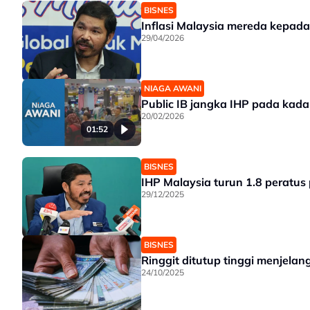
BISNES
29/04/2026
NIAGA AWANI
Public IB jangka IHP pada kadar
20/02/2026
01:52
BISNES
IHP Malaysia turun 1.8 peratu
29/12/2025
BISNES
Ringgit ditutup tinggi menjelan
24/10/2025