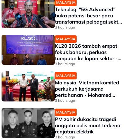
MALAYSIA
Teknologi "5G Advanced"
buka potensi besar pacu
transformasi pelbagai sektor
- Fahmi
3 hours ago
MALAYSIA
KL20 2026 tambah empat
fokus baharu, perluas
tumpuan ke lapan sektor -
Akmal Nasrullah
3 hours ago
MALAYSIA
Malaysia, Vietnam komited
perkukuh kerjasama
pertahanan - Mohamed
Khaled
3 hours ago
MALAYSIA
PM zahir dukacita tragedi
anggota polis maut terkena
renjatan elektrik
3 hours ago