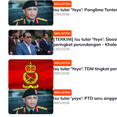
MALAYSIA
Isu tular 'Yeye': Panglima Tent
17/01/2026
MALAYSIA
[TERKINI] Isu tular 'Yeye': Si
peringkat perundangan - Khale
12/01/2026
MALAYSIA
Isu tular 'Yeye': TDM tingkat p
09/01/2026
MALAYSIA
Isu tular 'yeye': PTD seru anggo
06/01/2026