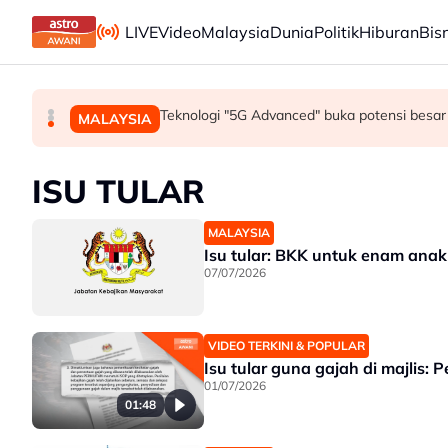
Skip to main content
LIVE
Video
Malaysia
Dunia
Politik
Hiburan
Bis
Mohamed Salah sertai Trabzonspor, terima €17 
Berita tempatan pilihan sepanjang hari ini
Teknologi "5G Advanced" buka potensi besar 
SUKAN
MALAYSIA
MALAYSIA
ISU TULAR
MALAYSIA
Isu tular: BKK untuk enam anak
07/07/2026
VIDEO TERKINI & POPULAR
Isu tular guna gajah di majlis:
01/07/2026
01:48