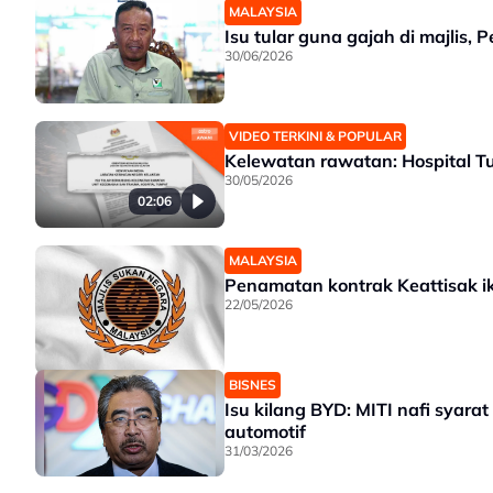
MALAYSIA
Isu tular guna gajah di majlis,
30/06/2026
VIDEO TERKINI & POPULAR
Kelewatan rawatan: Hospital Tu
30/05/2026
02:06
MALAYSIA
Penamatan kontrak Keattisak ik
22/05/2026
BISNES
Isu kilang BYD: MITI nafi syara
automotif
31/03/2026