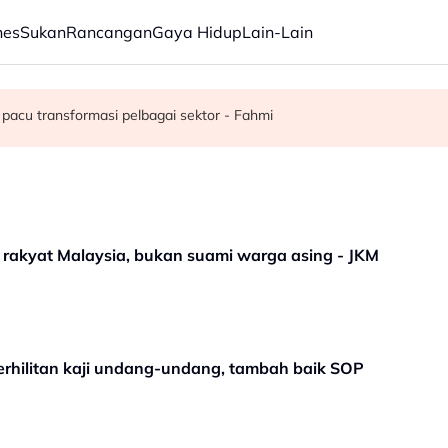
nes
Sukan
Rancangan
Gaya Hidup
Lain-Lain
juta semusim
pacu transformasi pelbagai sektor - Fahmi
 rakyat Malaysia, bukan suami warga asing - JKM
 Perhilitan kaji undang-undang, tambah baik SOP