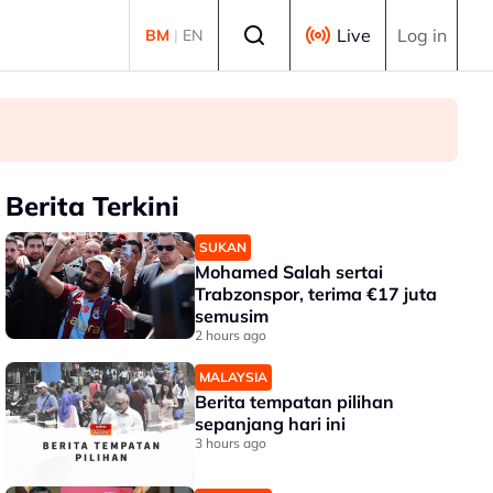
Select language
Live
Log in
BM
|
EN
Berita Terkini
SUKAN
Mohamed Salah sertai
Trabzonspor, terima €17 juta
semusim
2 hours ago
MALAYSIA
Berita tempatan pilihan
sepanjang hari ini
3 hours ago