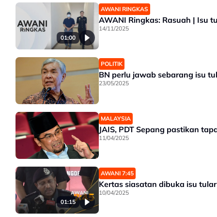
AWANI RINGKAS
AWANI Ringkas: Rasuah | Isu tu
14/11/2025
01:00
POLITIK
BN perlu jawab sebarang isu tu
23/05/2025
MALAYSIA
JAIS, PDT Sepang pastikan tap
11/04/2025
AWANI 7:45
Kertas siasatan dibuka isu tula
10/04/2025
01:15