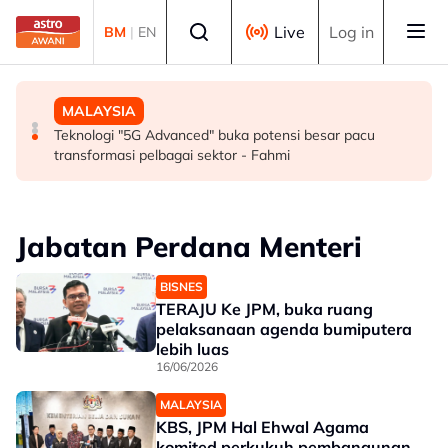
Skip to main content
Select language
Live
Log in
BM
|
EN
SUKAN
MALAYSIA
MALAYSIA
Mohamed Salah sertai Trabzonspor, terima €17 juta
Berita tempatan pilihan sepanjang hari ini
Teknologi "5G Advanced" buka potensi besar pacu
semusim
transformasi pelbagai sektor - Fahmi
Jabatan Perdana Menteri
BISNES
TERAJU Ke JPM, buka ruang
pelaksanaan agenda bumiputera
lebih luas
16/06/2026
MALAYSIA
KBS, JPM Hal Ehwal Agama
komited perkukuh pembangunan