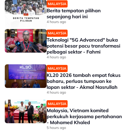
MALAYSIA
Berita tempatan pilihan
sepanjang hari ini
4 hours ago
MALAYSIA
Teknologi "5G Advanced" buka
potensi besar pacu transformasi
pelbagai sektor - Fahmi
4 hours ago
MALAYSIA
KL20 2026 tambah empat fokus
baharu, perluas tumpuan ke
lapan sektor - Akmal Nasrullah
4 hours ago
MALAYSIA
Malaysia, Vietnam komited
perkukuh kerjasama pertahanan
- Mohamed Khaled
5 hours ago