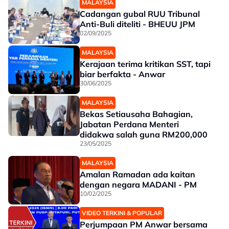
MALAYSIA
Cadangan gubal RUU Tribunal
Anti-Buli diteliti - BHEUU JPM
02/09/2025
MALAYSIA
Kerajaan terima kritikan SST, tapi
biar berfakta - Anwar
30/06/2025
MALAYSIA
Bekas Setiausaha Bahagian,
Jabatan Perdana Menteri
didakwa salah guna RM200,000
23/05/2025
MALAYSIA
Amalan Ramadan ada kaitan
dengan negara MADANI - PM
10/02/2025
VIDEO TERKINI & POPULAR
Perjumpaan PM Anwar bersama