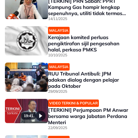
[TERKINI] PRN Sabah: PPRT
Kampung Gas hampir lengkap
sepenuhnya, utiliti tidak termasuk
skop projek
14/11/2025
MALAYSIA
Kerajaan komited perluas
pengiktirafan sijil pengesahan
halal, perkasa PMKS
10/10/2025
MALAYSIA
RUU Tribunal Antibuli: JPM
adakan dialog dengan pelajar
pada Oktober
29/09/2025
VIDEO TERKINI & POPULAR
[TERKINI] Perjumpaan PM Anwar
bersama warga Jabatan Perdana
19:41
Menteri
22/09/2025