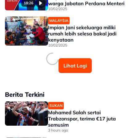
warga Jabatan Perdana Menteri
18:26
10/02/2025
MALAYSIA
Impian Jani sekeluarga miliki
rumah lebih selesa bakal jadi
kenyataan
10/02/2025
Lihat Lagi
Berita Terkini
SUKAN
Mohamed Salah sertai
Trabzonspor, terima €17 juta
semusim
3 hours ago