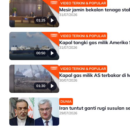
VIDEO TERKINI & POPULAR
Mesir jamin bekalan tenaga stab
31/07/2026
01:25
VIDEO TERKINI & POPULAR
Kapal tangki gas milik Amerika 
31/07/2026
00:50
VIDEO TERKINI & POPULAR
Kapal gas milik AS terbakar di 
30/07/2026
01:30
DUNIA
Iran tuntut ganti rugi susulan 
29/07/2026