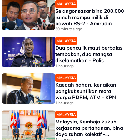
MALAYSIA
Selangor sasar bina 200,000
rumah mampu milik di
bawah RS-2 - Amirudin
50 minutes ago
MALAYSIA
Dua penculik maut berbalas
tembakan, dua mangsa
diselamatkan - Polis
1 hour ago
MALAYSIA
Kaedah baharu kenaikan
pangkat suntikan moral
warga PDRM, ATM - KPN
1 hour ago
MALAYSIA
Malaysia, Kemboja kukuh
kerjasama pertahanan, bina
daya tahan kolektif -
1 hour ago