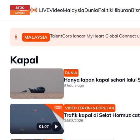
Skip to main content
LIVE
Video
Malaysia
Dunia
Politik
Hiburan
Bis
Selangor sasar bina 200,000 rumah mampu m
Belum sepenggal mentadbir, Anwar berjaya p
TalentCorp lancar MyHeart Global Connect un
MALAYSIA
MALAYSIA
MALAYSIA
Kapal
DUNIA
Hanya lapan kapal sehari lalui
8 hours ago
VIDEO TERKINI & POPULAR
Trafik kapal di Selat Hormuz c
04/08/2026
01:07