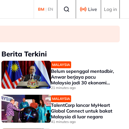
Select language
Live
Log in
BM
|
EN
Berita Terkini
MALAYSIA
Belum sepenggal mentadbir,
Anwar berjaya pacu
Malaysia jadi 30 ekonomi
terbesar dunia -
21 minutes ago
Penganalisis
MALAYSIA
TalentCorp lancar MyHeart
Global Connect untuk bakat
Malaysia di luar negara
41 minutes ago