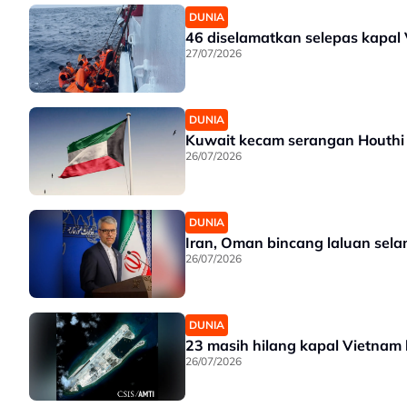
DUNIA
46 diselamatkan selepas kapal 
27/07/2026
DUNIA
Kuwait kecam serangan Houthi 
26/07/2026
DUNIA
Iran, Oman bincang laluan sela
26/07/2026
DUNIA
23 masih hilang kapal Vietnam 
26/07/2026