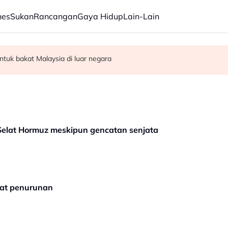
nes
Sukan
Rancangan
Gaya Hidup
Lain-Lain
ilik di bawah RS-2 - Amirudin
acu Malaysia jadi 30 ekonomi terbesar dunia - Penganalisis
tuk bakat Malaysia di luar negara
 Selat Hormuz meskipun gencatan senjata
atat penurunan