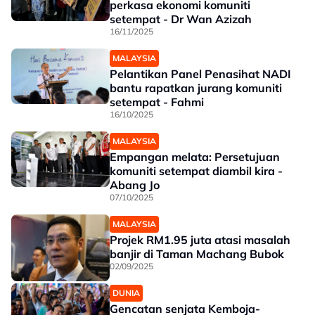
perkasa ekonomi komuniti
setempat - Dr Wan Azizah
16/11/2025
MALAYSIA
Pelantikan Panel Penasihat NADI
bantu rapatkan jurang komuniti
setempat - Fahmi
16/10/2025
MALAYSIA
Empangan melata: Persetujuan
komuniti setempat diambil kira -
Abang Jo
07/10/2025
MALAYSIA
Projek RM1.95 juta atasi masalah
banjir di Taman Machang Bubok
02/09/2025
DUNIA
Gencatan senjata Kemboja-