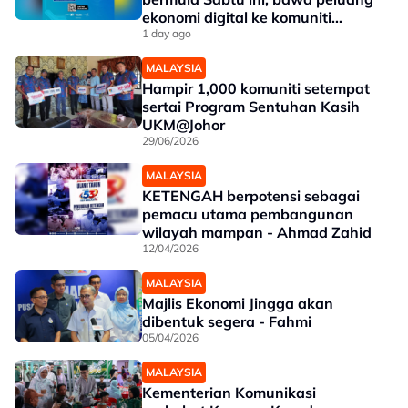
ekonomi digital ke komuniti
setempat
1 day ago
MALAYSIA
Hampir 1,000 komuniti setempat
sertai Program Sentuhan Kasih
UKM@Johor
29/06/2026
MALAYSIA
KETENGAH berpotensi sebagai
pemacu utama pembangunan
wilayah mampan - Ahmad Zahid
12/04/2026
MALAYSIA
Majlis Ekonomi Jingga akan
dibentuk segera - Fahmi
05/04/2026
MALAYSIA
Kementerian Komunikasi