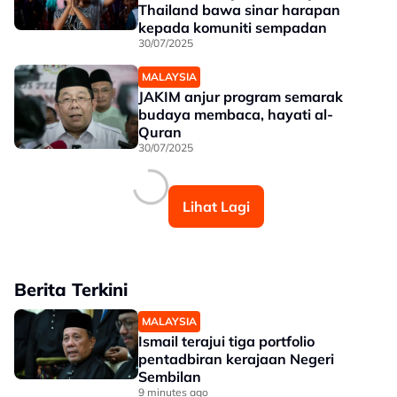
Thailand bawa sinar harapan
kepada komuniti sempadan
30/07/2025
MALAYSIA
JAKIM anjur program semarak
budaya membaca, hayati al-
Quran
30/07/2025
Lihat Lagi
Berita Terkini
MALAYSIA
Ismail terajui tiga portfolio
pentadbiran kerajaan Negeri
Sembilan
9 minutes ago