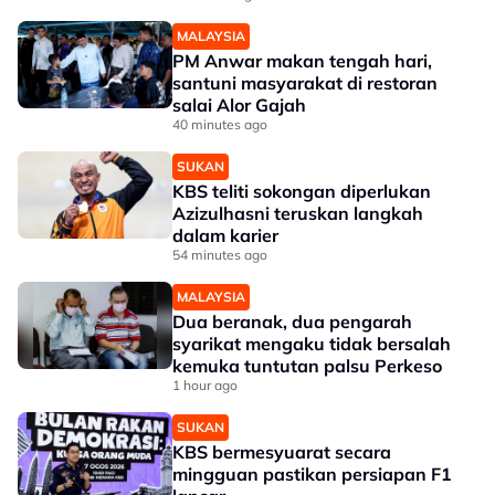
MALAYSIA
PM Anwar makan tengah hari,
santuni masyarakat di restoran
salai Alor Gajah
40 minutes ago
SUKAN
KBS teliti sokongan diperlukan
Azizulhasni teruskan langkah
dalam karier
54 minutes ago
MALAYSIA
Dua beranak, dua pengarah
syarikat mengaku tidak bersalah
kemuka tuntutan palsu Perkeso
1 hour ago
SUKAN
KBS bermesyuarat secara
mingguan pastikan persiapan F1