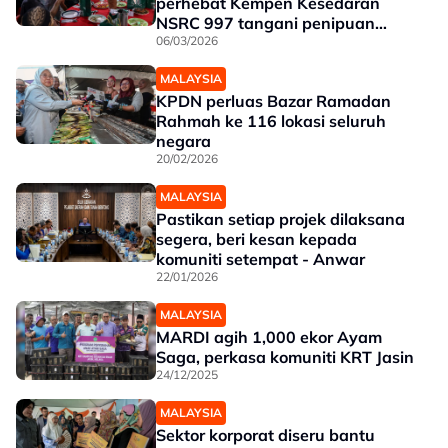
perhebat Kempen Kesedaran
NSRC 997 tangani penipuan
dalam talian
06/03/2026
MALAYSIA
KPDN perluas Bazar Ramadan
Rahmah ke 116 lokasi seluruh
negara
20/02/2026
MALAYSIA
Pastikan setiap projek dilaksana
segera, beri kesan kepada
komuniti setempat - Anwar
22/01/2026
MALAYSIA
MARDI agih 1,000 ekor Ayam
Saga, perkasa komuniti KRT Jasin
24/12/2025
MALAYSIA
Sektor korporat diseru bantu