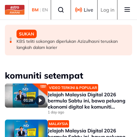
Skip to main content
Select language
Live
Log in
BM
|
EN
MALAYSIA
MALAYSIA
SUKAN
Ismail terajui tiga portfolio pentadbiran kerajaan Negeri
PM Anwar makan tengah hari, santuni masyarakat di
KBS teliti sokongan diperlukan Azizulhasni teruskan
Sembilan
restoran salai Alor Gajah
langkah dalam karier
komuniti setempat
VIDEO TERKINI & POPULAR
Jelajah Malaysia Digital 2026
bermula Sabtu ini, bawa peluang
01:28
ekonomi digital ke komuniti
setempat
1 day ago
MALAYSIA
Jelajah Malaysia Digital 2026
bermula Sabtu ini, bawa peluang