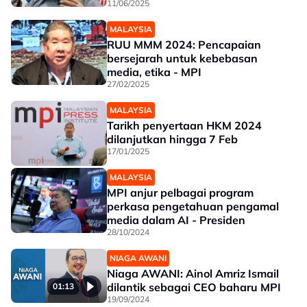
11/06/2025
MALAYSIA
RUU MMM 2024: Pencapaian
bersejarah untuk kebebasan
media, etika - MPI
27/02/2025
MALAYSIA
Tarikh penyertaan HKM 2024
dilanjutkan hingga 7 Feb
17/01/2025
MALAYSIA
MPI anjur pelbagai program
perkasa pengetahuan pengamal
media dalam AI - Presiden
28/10/2024
NIAGA AWANI
Niaga AWANI: Ainol Amriz Ismail
dilantik sebagai CEO baharu MPI
01:13
19/09/2024