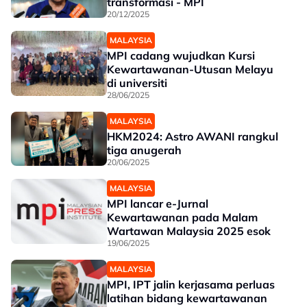
transformasi - MPI
20/12/2025
MALAYSIA
MPI cadang wujudkan Kursi
Kewartawanan-Utusan Melayu
di universiti
28/06/2025
MALAYSIA
HKM2024: Astro AWANI rangkul
tiga anugerah
20/06/2025
MALAYSIA
MPI lancar e-Jurnal
Kewartawanan pada Malam
Wartawan Malaysia 2025 esok
19/06/2025
MALAYSIA
MPI, IPT jalin kerjasama perluas
latihan bidang kewartawanan