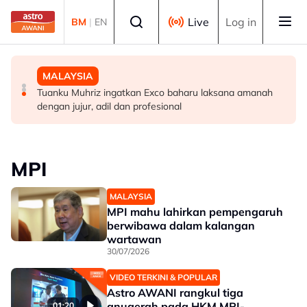
Skip to main content
Select language
Live
Log in
BM
|
EN
POLITIK
DUNIA
MALAYSIA
PRU16: Kedudukan PH dijangka mengukuh, jajaran BN-
Lapangan Terbang Soekarno-Hatta rekod lebih 300 kes
Tuanku Muhriz ingatkan Exco baharu laksana amanah
PN pula berliku - Penganalisis
dadah tahun ini
dengan jujur, adil dan profesional
MPI
MALAYSIA
MPI mahu lahirkan pempengaruh
berwibawa dalam kalangan
wartawan
30/07/2026
VIDEO TERKINI & POPULAR
Astro AWANI rangkul tiga
anugerah pada HKM MPI-
01:20