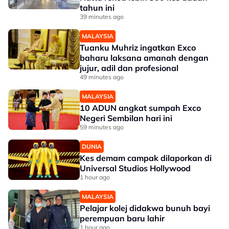
tahun ini
39 minutes ago
MALAYSIA
Tuanku Muhriz ingatkan Exco
baharu laksana amanah dengan
jujur, adil dan profesional
49 minutes ago
MALAYSIA
10 ADUN angkat sumpah Exco
Negeri Sembilan hari ini
59 minutes ago
DUNIA
Kes demam campak dilaporkan di
Universal Studios Hollywood
1 hour ago
MALAYSIA
Pelajar kolej didakwa bunuh bayi
perempuan baru lahir
1 hour ago