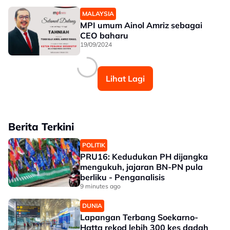
MALAYSIA
MPI umum Ainol Amriz sebagai
CEO baharu
19/09/2024
Lihat Lagi
Berita Terkini
POLITIK
PRU16: Kedudukan PH dijangka
mengukuh, jajaran BN-PN pula
berliku - Penganalisis
9 minutes ago
DUNIA
Lapangan Terbang Soekarno-
Hatta rekod lebih 300 kes dadah