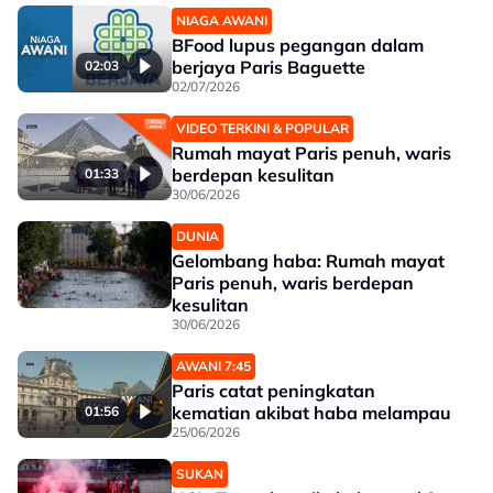
NIAGA AWANI
BFood lupus pegangan dalam
berjaya Paris Baguette
02:03
02/07/2026
VIDEO TERKINI & POPULAR
Rumah mayat Paris penuh, waris
berdepan kesulitan
01:33
30/06/2026
DUNIA
Gelombang haba: Rumah mayat
Paris penuh, waris berdepan
kesulitan
30/06/2026
AWANI 7:45
Paris catat peningkatan
kematian akibat haba melampau
01:56
25/06/2026
SUKAN