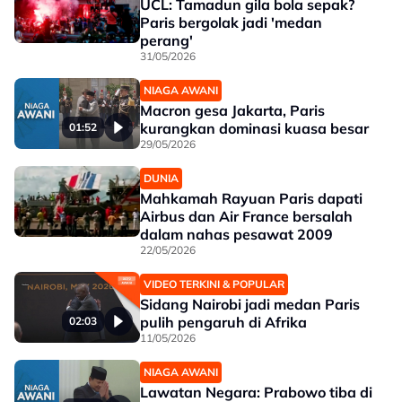
UCL: Tamadun gila bola sepak?
Paris bergolak jadi 'medan
perang'
31/05/2026
NIAGA AWANI
Macron gesa Jakarta, Paris
kurangkan dominasi kuasa besar
01:52
29/05/2026
DUNIA
Mahkamah Rayuan Paris dapati
Airbus dan Air France bersalah
dalam nahas pesawat 2009
22/05/2026
VIDEO TERKINI & POPULAR
Sidang Nairobi jadi medan Paris
pulih pengaruh di Afrika
02:03
11/05/2026
NIAGA AWANI
Lawatan Negara: Prabowo tiba di