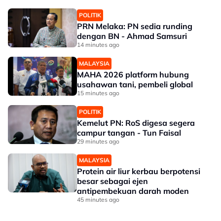
POLITIK
PRN Melaka: PN sedia runding
dengan BN - Ahmad Samsuri
14 minutes ago
MALAYSIA
MAHA 2026 platform hubung
usahawan tani, pembeli global
15 minutes ago
POLITIK
Kemelut PN: RoS digesa segera
campur tangan - Tun Faisal
29 minutes ago
MALAYSIA
Protein air liur kerbau berpotensi
besar sebagai ejen
antipembekuan darah moden
45 minutes ago