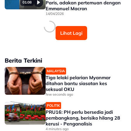
Paris, adakan pertemuan dengan
01:08
Emmanuel Macron
14/04/2026
Lihat Lagi
Berita Terkini
MALAYSIA
Tiga lelaki pelarian Myanmar
ditahan bantu siasatan kes
seksual OKU
few seconds ago
POLITIK
PRU16: PH perlu bersedia jadi
pembangkang, berisiko hilang 28
kerusi - Penganalisis
4 minutes ago