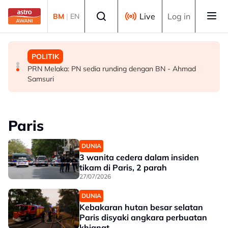
Skip to main content
Select language
Live
Log in
BM
|
EN
MALAYSIA
POLITIK
POLITIK
Tiga lelaki pelarian Myanmar ditahan bantu siasatan kes
PRU16: PH perlu bersedia jadi pembangkang, berisiko
PRN Melaka: PN sedia runding dengan BN - Ahmad
seksual OKU
hilang 28 kerusi - Penganalisis
Samsuri
Paris
DUNIA
3 wanita cedera dalam insiden
tikam di Paris, 2 parah
27/07/2026
DUNIA
Kebakaran hutan besar selatan
Paris disyaki angkara perbuatan
khianat