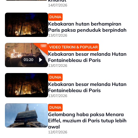
14/07/2026
DUNIA
Kebakaran hutan berhampiran
Paris paksa penduduk berpindah
13/07/2026
VIDEO TERKINI & POPULAR
Kebakaran besar melanda Hutan
Fontainebleau di Paris
01:20
13/07/2026
DUNIA
Kebakaran besar melanda Hutan
Fontainebleau di Paris
13/07/2026
DUNIA
Gelombang haba paksa Menara
Eiffel, muzium di Paris tutup lebih
awal
12/07/2026