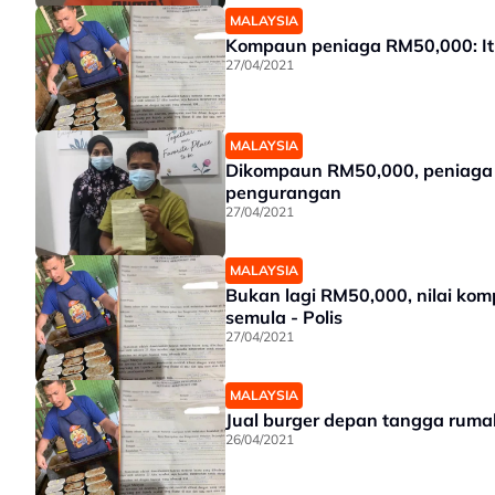
MALAYSIA
Kompaun peniaga RM50,000: Itu 
27/04/2021
MALAYSIA
Dikompaun RM50,000, peniaga c
pengurangan
27/04/2021
MALAYSIA
Bukan lagi RM50,000, nilai kom
semula - Polis
27/04/2021
MALAYSIA
Jual burger depan tangga rum
26/04/2021