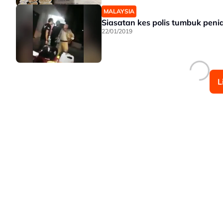
MALAYSIA
Siasatan kes polis tumbuk peni
22/01/2019
L