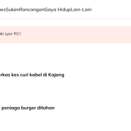
nes
Sukan
Rancangan
Gaya Hidup
Lain-Lain
ama pertahanan
 semua kaum, aliran pendidikan - PM
ki syor RCI
kas kes curi kabel di Kajang
s peniaga burger ditahan