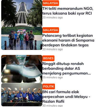
MALAYSIA
TH teliti memorandum NGO,
terus laksana baki syor RCI
20 minutes ago
MALAYSIA
Pelancong terlibat kegiatan
ekonomi haram di Semporna
berdepan tindakan tegas
20 minutes ago
BISNES
Ringgit ditutup rendah
berbanding dolar AS
menjelang pengumuman
data pasaran buruh AS
25 minutes ago
POLITIK
BN cari formula elak
perpecahan undi Melayu -
Razlan Rafii
30 minutes ago