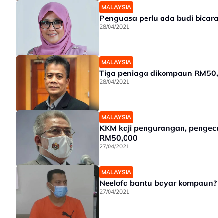
MALAYSIA
Penguasa perlu ada budi bicar
28/04/2021
MALAYSIA
Tiga peniaga dikompaun RM50,
28/04/2021
MALAYSIA
KKM kaji pengurangan, pengecu
RM50,000
27/04/2021
MALAYSIA
Neelofa bantu bayar kompaun? '
27/04/2021