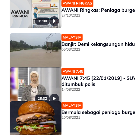
AWANI RINGKAS
AWANI Ringkas: Peniaga burger 
27/10/2023
01:00
MALAYSIA
Banjir: Demi kelangsungan hid
05/03/2023
AWANI 7:45
AWANI 7:45 [22/01/2019] - SUV
ditumbuk polis
14/08/2022
28:32
MALAYSIA
Bermula sebagai peniaga burger,
20/08/2021