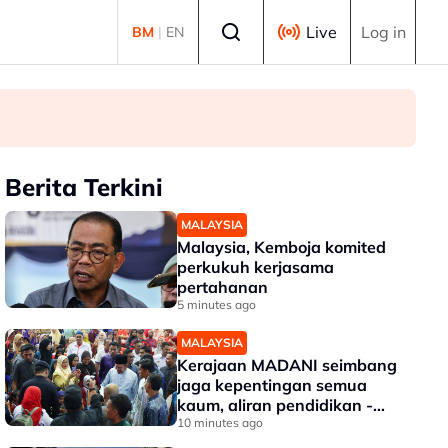
Select language
Live
Log in
BM
|
EN
Berita Terkini
MALAYSIA
Malaysia, Kemboja komited
perkukuh kerjasama
pertahanan
5 minutes ago
MALAYSIA
Kerajaan MADANI seimbang
jaga kepentingan semua
kaum, aliran pendidikan -
PM
10 minutes ago