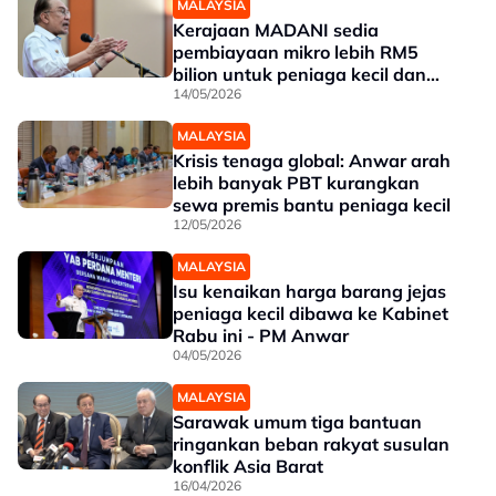
MALAYSIA
Kerajaan MADANI sedia
pembiayaan mikro lebih RM5
bilion untuk peniaga kecil dan
usahawan
14/05/2026
MALAYSIA
Krisis tenaga global: Anwar arah
lebih banyak PBT kurangkan
sewa premis bantu peniaga kecil
12/05/2026
MALAYSIA
Isu kenaikan harga barang jejas
peniaga kecil dibawa ke Kabinet
Rabu ini - PM Anwar
04/05/2026
MALAYSIA
Sarawak umum tiga bantuan
ringankan beban rakyat susulan
konflik Asia Barat
16/04/2026