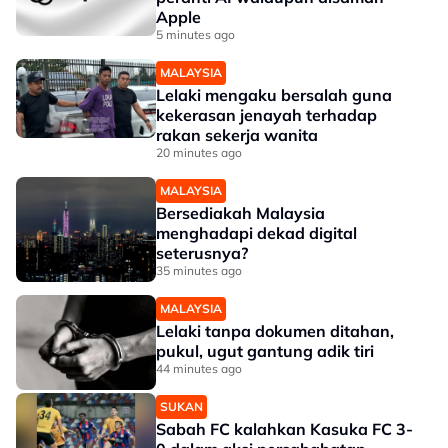
Apple
5 minutes ago
MALAYSIA
Lelaki mengaku bersalah guna
kekerasan jenayah terhadap
rakan sekerja wanita
20 minutes ago
MALAYSIA
Bersediakah Malaysia
menghadapi dekad digital
seterusnya?
35 minutes ago
MALAYSIA
Lelaki tanpa dokumen ditahan,
pukul, ugut gantung adik tiri
44 minutes ago
SUKAN
Sabah FC kalahkan Kasuka FC 3-