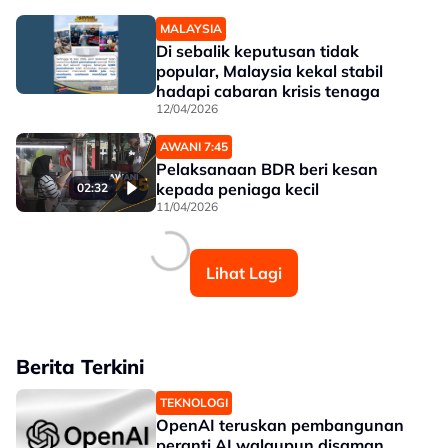
MALAYSIA
Di sebalik keputusan tidak
popular, Malaysia kekal stabil
hadapi cabaran krisis tenaga
12/04/2026
AWANI 7:45
Pelaksanaan BDR beri kesan
kepada peniaga kecil
02:32
11/04/2026
Lihat Lagi
Berita Terkini
TEKNOLOGI
OpenAI teruskan pembangunan
peranti AI walaupun disaman