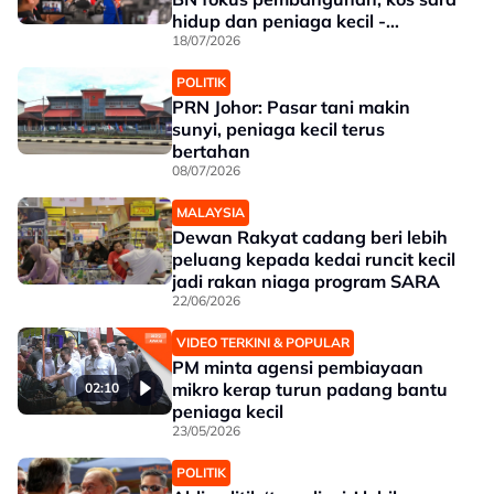
hidup dan peniaga kecil -
Jalaluddin
18/07/2026
POLITIK
PRN Johor: Pasar tani makin
sunyi, peniaga kecil terus
bertahan
08/07/2026
MALAYSIA
Dewan Rakyat cadang beri lebih
peluang kepada kedai runcit kecil
jadi rakan niaga program SARA
22/06/2026
VIDEO TERKINI & POPULAR
PM minta agensi pembiayaan
mikro kerap turun padang bantu
02:10
peniaga kecil
23/05/2026
POLITIK