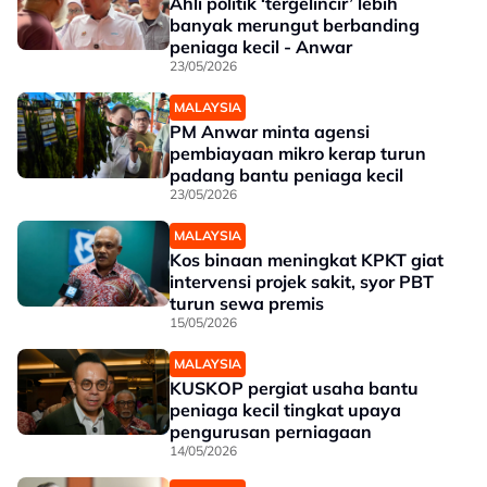
Ahli politik ‘tergelincir’ lebih
banyak merungut berbanding
peniaga kecil - Anwar
23/05/2026
MALAYSIA
PM Anwar minta agensi
pembiayaan mikro kerap turun
padang bantu peniaga kecil
23/05/2026
MALAYSIA
Kos binaan meningkat KPKT giat
intervensi projek sakit, syor PBT
turun sewa premis
15/05/2026
MALAYSIA
KUSKOP pergiat usaha bantu
peniaga kecil tingkat upaya
pengurusan perniagaan
14/05/2026