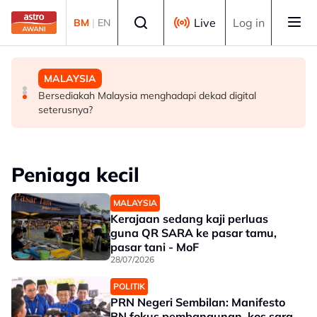
Skip to main content
Select language
Live
Log in
BM
|
EN
TEKNOLOGI
MALAYSIA
MALAYSIA
OpenAI teruskan pembangunan peranti AI walaupun
Lelaki mengaku bersalah guna kekerasan jenayah
Bersediakah Malaysia menghadapi dekad digital
disaman Apple
terhadap rakan sekerja wanita
seterusnya?
Peniaga kecil
MALAYSIA
Kerajaan sedang kaji perluas
guna QR SARA ke pasar tamu,
pasar tani - MoF
28/07/2026
POLITIK
PRN Negeri Sembilan: Manifesto
BN fokus pembangunan, kos sara