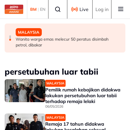
Skip to main content
Select language
Live
Log in
BM
|
EN
MALAYSIA
DUNIA
MALAYSIA
Berita tempatan pilihan sepanjang hari ini
Singapura sambut Hari Kebangsaan ke-61, NDP kembali
Wanita warga emas melecur 50 peratus disimbah
ke Stadium Negara
petrol, dibakar
persetubuhan luar tabii
MALAYSIA
Pemilik rumah kebajikan didakwa
lakukan persetubuhan luar tabii
terhadap remaja lelaki
06/05/2026
MALAYSIA
Remaja 17 tahun didakwa
lakukan kesalahan seksual