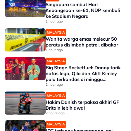
Singapura sambut Hari
Kebangsaan ke-61, NDP kembali
ke Stadium Negara
1 hour ago
MALAYSIA
Wanita warga emas melecur 50
peratus disimbah petrol, dibakar
1 hour ago
MALAYSIA
Big Stage Rocketfuel: Danny tarik
nafas lega, Qilo dan Aliff Kimiey
pula terkandas di minggu
separuh akhir
1 hour ago
MALAYSIA
Hakim Danish terpaksa akhiri GP
Britain lebih awal
2 hours ago
MALAYSIA
JDT terlepas kemenangan, gol