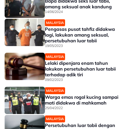
Bapa didakwa seks luar tabii,
amang seksual anak kandung
14/06/2024
MALAYSIA
Pengasas pusat tahfiz didakwa
lagi, lakukan amang seksual,
persetubuhan luar tabii
19/05/2023
MALAYSIA
Lelaki dipenjara enam tahun
lakukan persetubuhan luar tabii
terhadap adik tiri
09/02/2023
MALAYSIA
Warga emas rogol kucing sampai
mati didakwa di mahkamah
25/04/2022
MALAYSIA
Persetubuhan luar tabii dengan