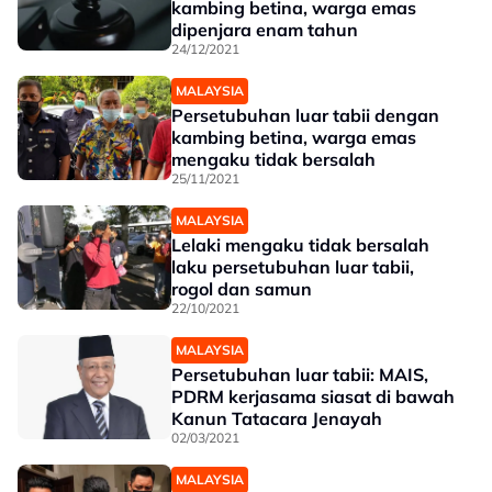
kambing betina, warga emas
dipenjara enam tahun
24/12/2021
MALAYSIA
Persetubuhan luar tabii dengan
kambing betina, warga emas
mengaku tidak bersalah
25/11/2021
MALAYSIA
Lelaki mengaku tidak bersalah
laku persetubuhan luar tabii,
rogol dan samun
22/10/2021
MALAYSIA
Persetubuhan luar tabii: MAIS,
PDRM kerjasama siasat di bawah
Kanun Tatacara Jenayah
02/03/2021
MALAYSIA