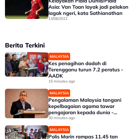
Kelayakan Piala Dunia/Piala
Asia: Van Toan layak jadi pelakon
lagak ngeri, kata Sathianathan
13/06/2021
Berita Terkini
MALAYSIA
Kes penagihan dadah di
Terengganu turun 7.2 peratus -
AADK
15 minutes ago
MALAYSIA
Pengalaman Malaysia tangani
kepelbagaian agama tawar
pengajaran kepada dunia -
Aaron
30 minutes ago
MALAYSIA
Polis Marin rampas 11.45 tan