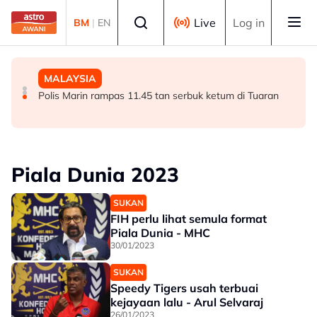
Skip to main content
Select language
Live
Log in
BM
|
EN
MALAYSIA
MALAYSIA
MALAYSIA
Kes penagihan dadah di Terengganu turun 7.2 peratus -
Pengalaman Malaysia tangani kepelbagaian agama
Polis Marin rampas 11.45 tan serbuk ketum di Tuaran
AADK
tawar pengajaran kepada dunia - Aaron
Piala Dunia 2023
SUKAN
FIH perlu lihat semula format
Piala Dunia - MHC
30/01/2023
SUKAN
Speedy Tigers usah terbuai
kejayaan lalu - Arul Selvaraj
26/01/2023