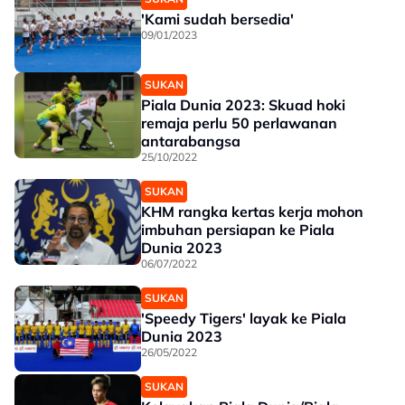
'Kami sudah bersedia'
09/01/2023
SUKAN
Piala Dunia 2023: Skuad hoki
remaja perlu 50 perlawanan
antarabangsa
25/10/2022
SUKAN
KHM rangka kertas kerja mohon
imbuhan persiapan ke Piala
Dunia 2023
06/07/2022
SUKAN
'Speedy Tigers' layak ke Piala
Dunia 2023
26/05/2022
SUKAN