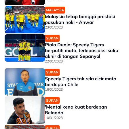
MALAYSIA
Malaysia tetap bangga prestasi
pasukan hoki - Anwar
23/01/2023
SUKAN
Piala Dunia: Speedy Tigers
berputih mata, terlepas aksi suku
akhir di tangan Sepanyol
22/01/2023
SUKAN
Speedy Tigers tak rela cicir mata
berdepan Chile
16/01/2023
SUKAN
'Mental kena kuat berdepan
Belanda'
10/01/2023
SUKAN