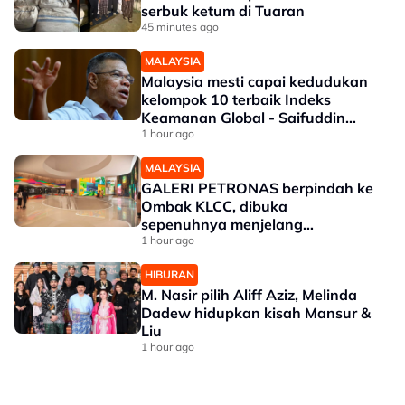
serbuk ketum di Tuaran
45 minutes ago
MALAYSIA
Malaysia mesti capai kedudukan
kelompok 10 terbaik Indeks
Keamanan Global - Saifuddin
Nasution
1 hour ago
MALAYSIA
GALERI PETRONAS berpindah ke
Ombak KLCC, dibuka
sepenuhnya menjelang
penghujung 2027
1 hour ago
HIBURAN
M. Nasir pilih Aliff Aziz, Melinda
Dadew hidupkan kisah Mansur &
Liu
1 hour ago