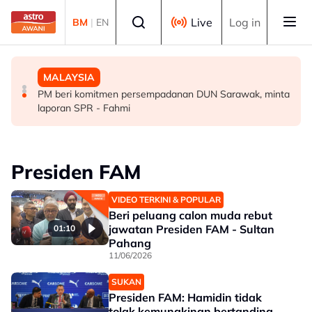
Skip to main content
Select language
Live
Log in
BM
|
EN
MALAYSIA
MALAYSIA
MALAYSIA
Terlupa letak gear ‘P’ punca SUV rempuh pintu kaca
Sektor swasta digesa perluas peluang kerjaya kedua
PM beri komitmen persempadanan DUN Sarawak, minta
Balai Berlepas KKIA
veteran tentera - Wan Azizah
laporan SPR - Fahmi
Presiden FAM
VIDEO TERKINI & POPULAR
Beri peluang calon muda rebut
jawatan Presiden FAM - Sultan
01:10
Pahang
11/06/2026
SUKAN
Presiden FAM: Hamidin tidak
tolak kemungkinan bertanding