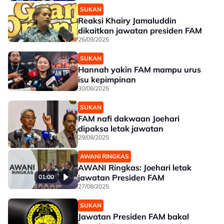
SUKAN
Reaksi Khairy Jamaluddin
dikaitkan jawatan presiden FAM
26/09/2025
SUKAN
Hannah yakin FAM mampu urus
isu kepimpinan
30/08/2025
SUKAN
FAM nafi dakwaan Joehari
dipaksa letak jawatan
29/08/2025
AWANI RINGKAS
AWANI Ringkas: Joehari letak
jawatan Presiden FAM
01:00
27/08/2025
SUKAN
Jawatan Presiden FAM bakal