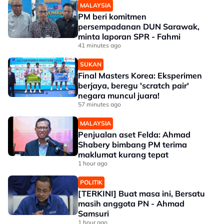
MALAYSIA
PM beri komitmen
persempadanan DUN Sarawak,
minta laporan SPR - Fahmi
41 minutes ago
SUKAN
Final Masters Korea: Eksperimen
berjaya, beregu 'scratch pair'
negara muncul juara!
57 minutes ago
MALAYSIA
Penjualan aset Felda: Ahmad
Shabery bimbang PM terima
maklumat kurang tepat
1 hour ago
POLITIK
[TERKINI] Buat masa ini, Bersatu
masih anggota PN - Ahmad
Samsuri
1 hour ago