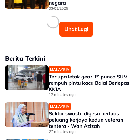
negara
03/03/2025
Lihat Lagi
Berita Terkini
MALAYSIA
Terlupa letak gear ‘P’ punca SUV
rempuh pintu kaca Balai Berlepas
KKIA
12 minutes ago
MALAYSIA
Sektor swasta digesa perluas
peluang kerjaya kedua veteran
tentera - Wan Azizah
27 minutes ago