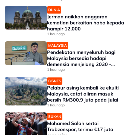
DUNIA
Jerman naikkan anggaran
kematian berkaitan haba kepada
hampir 12,000
1 hour ago
MALAYSIA
Pendekatan menyeluruh bagi
Malaysia bersedia hadapi
demensia menjelang 2030 -
Hanifah
1 hour ago
BISNES
Pelabur asing kembali ke ekuiti
Malaysia, catat aliran masuk
bersih RM300.9 juta pada Julai
1 hour ago
SUKAN
Mohamed Salah sertai
Trabzonspor, terima €17 juta