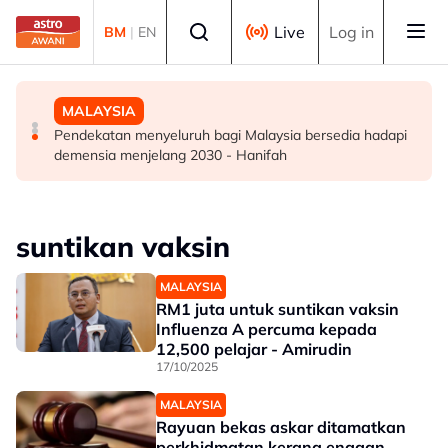
Skip to main content
Select language
Live
Log in
BM
|
EN
DUNIA
DUNIA
MALAYSIA
Kebakaran hutan di Gunung Bromo cecah 60 hektar,
Jerman naikkan anggaran kematian berkaitan haba
Pendekatan menyeluruh bagi Malaysia bersedia hadapi
sokongan udara digerakkan
kepada hampir 12,000
demensia menjelang 2030 - Hanifah
suntikan vaksin
MALAYSIA
RM1 juta untuk suntikan vaksin
Influenza A percuma kepada
12,500 pelajar - Amirudin
17/10/2025
MALAYSIA
Rayuan bekas askar ditamatkan
perkhidmatan kerana enggan