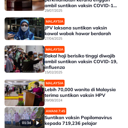
ambil suntikan vaksin COVID-19
ditolak
29/07/2025
MALAYSIA
JPV laksana suntikan vaksin
kawal wabak hawar berdarah
27/04/2025
MALAYSIA
Bakal haji berisiko tinggi diwajib
ambil suntikan vaksin COVID-19,
influenza
15/02/2025
MALAYSIA
Lebih 70,000 wanita di Malaysia
terima suntikan vaksin HPV
09/08/2024
AWANI 7:45
Suntikan vaksin Papilomavirus
kepada 719,236 pelajar
01:34