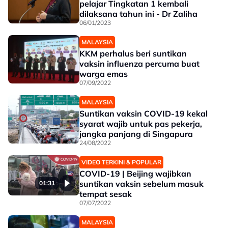
pelajar Tingkatan 1 kembali
dilaksana tahun ini - Dr Zaliha
06/01/2023
MALAYSIA
KKM perhalus beri suntikan
vaksin influenza percuma buat
warga emas
07/09/2022
MALAYSIA
Suntikan vaksin COVID-19 kekal
syarat wajib untuk pas pekerja,
jangka panjang di Singapura
24/08/2022
VIDEO TERKINI & POPULAR
COVID-19 | Beijing wajibkan
suntikan vaksin sebelum masuk
01:31
tempat sesak
07/07/2022
MALAYSIA