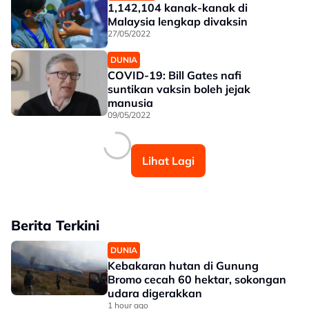
1,142,104 kanak-kanak di
Malaysia lengkap divaksin
27/05/2022
DUNIA
COVID-19: Bill Gates nafi
suntikan vaksin boleh jejak
manusia
09/05/2022
Lihat Lagi
Berita Terkini
DUNIA
Kebakaran hutan di Gunung
Bromo cecah 60 hektar, sokongan
udara digerakkan
1 hour ago