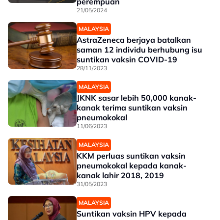
perempuan
21/05/2024
MALAYSIA
AstraZeneca berjaya batalkan
saman 12 individu berhubung isu
suntikan vaksin COVID-19
28/11/2023
MALAYSIA
JKNK sasar lebih 50,000 kanak-
kanak terima suntikan vaksin
pneumokokal
11/06/2023
MALAYSIA
KKM perluas suntikan vaksin
pneumokokal kepada kanak-
kanak lahir 2018, 2019
31/05/2023
MALAYSIA
Suntikan vaksin HPV kepada