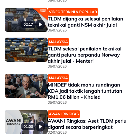
08/07/2026
VIDEO TERKINI & POPULAR
TLDM dijangka selesai penilaian
teknikal ganti NSM akhir Julai
02:17
06/07/2026
MALAYSIA
TLDM selesai penilaian teknikal
ganti peluru berpandu Norway
akhir Julai - Menteri
06/07/2026
MALAYSIA
MINDEF tidak mahu rundingan
KDA jadi taktik lengah tuntutan
RM1.06 bilion - Khaled
05/07/2026
AWANI RINGKAS
AWANI Ringkas: Aset TLDM perlu
diganti secara berperingkat
01:00
02/07/2026