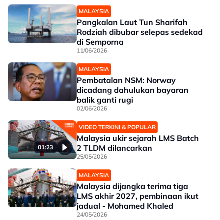
MALAYSIA
Pangkalan Laut Tun Sharifah
Rodziah dibubar selepas sedekad
di Semporna
11/06/2026
MALAYSIA
Pembatalan NSM: Norway
dicadang dahulukan bayaran
balik ganti rugi
02/06/2026
VIDEO TERKINI & POPULAR
Malaysia ukir sejarah LMS Batch
2 TLDM dilancarkan
01:23
25/05/2026
MALAYSIA
Malaysia dijangka terima tiga
LMS akhir 2027, pembinaan ikut
jadual - Mohamed Khaled
24/05/2026