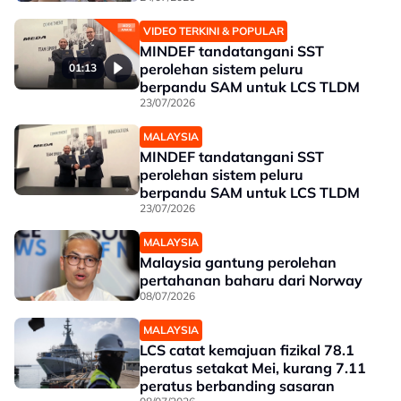
VIDEO TERKINI & POPULAR
MINDEF tandatangani SST
perolehan sistem peluru
01:13
berpandu SAM untuk LCS TLDM
23/07/2026
MALAYSIA
MINDEF tandatangani SST
perolehan sistem peluru
berpandu SAM untuk LCS TLDM
23/07/2026
MALAYSIA
Malaysia gantung perolehan
pertahanan baharu dari Norway
08/07/2026
MALAYSIA
LCS catat kemajuan fizikal 78.1
peratus setakat Mei, kurang 7.11
peratus berbanding sasaran