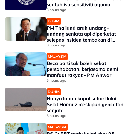
sentuh isu sensitiviti agama
3 hours ago
DUNIA
PM Thailand arah undang-
undang senjata api diperketat
selepas insiden tembakan di
sekolah
3 hours ago
MALAYSIA
Beza parti tak boleh sekat
persahabatan, kerjasama demi
manfaat rakyat - PM Anwar
3 hours ago
DUNIA
Hanya lapan kapal sehari lalui
Selat Hormuz meskipun gencatan
senjata
3 hours ago
MALAYSIA
RS-2: PBT perlu kekal skor 95