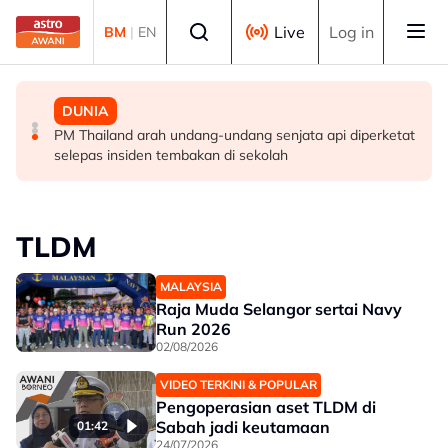
Skip to main content
Select language
Live
Log in
BM
|
EN
MALAYSIA
MALAYSIA
DUNIA
Berita tempatan pilihan sepanjang hari ini
Pengacara, ahli perniagaan ditahan bantu siasatan
PM Thailand arah undang-undang senjata api diperketat
audio siar sentuh isu sensitiviti agama
selepas insiden tembakan di sekolah
TLDM
MALAYSIA
Raja Muda Selangor sertai Navy
Run 2026
02/08/2026
VIDEO TERKINI & POPULAR
Pengoperasian aset TLDM di
Sabah jadi keutamaan
01:42
24/07/2026