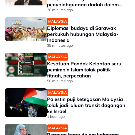
penyalahgunaan dadah dalam
kalangan kanak-kanak - Lee Lam
20 minutes ago
Thye
MALAYSIA
Diplomasi budaya di Sarawak
perkukuh hubungan Malaysia-
Indonesia
35 minutes ago
MALAYSIA
Kesatuan Pondok Kelantan seru
pemimpin Islam tolak politik
fitnah, perpecahan
50 minutes ago
MALAYSIA
Palestin puji ketegasan Malaysia
tolak jadi laluan transit dagangan
ke Israel
1 hour ago
MALAYSIA
Peranan bapa dalam kalangan