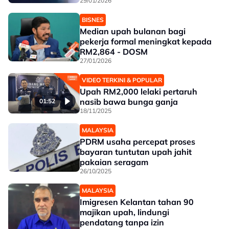
29/01/2026
BISNES
Median upah bulanan bagi
pekerja formal meningkat kepada
RM2,864 - DOSM
27/01/2026
VIDEO TERKINI & POPULAR
Upah RM2,000 lelaki pertaruh
nasib bawa bunga ganja
01:52
18/11/2025
MALAYSIA
PDRM usaha percepat proses
bayaran tuntutan upah jahit
pakaian seragam
26/10/2025
MALAYSIA
Imigresen Kelantan tahan 90
majikan upah, lindungi
pendatang tanpa izin