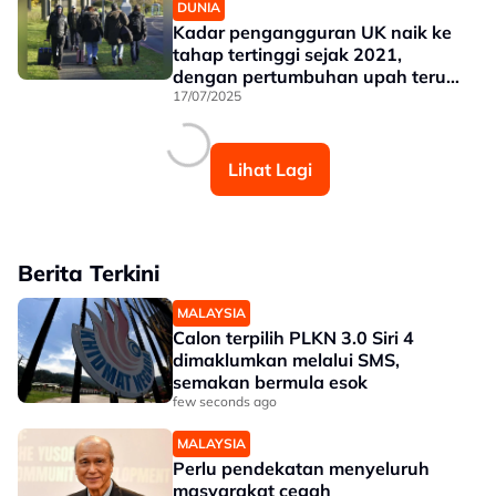
DUNIA
Kadar pengangguran UK naik ke
tahap tertinggi sejak 2021,
dengan pertumbuhan upah terus
perlahan
17/07/2025
Lihat Lagi
Berita Terkini
MALAYSIA
Calon terpilih PLKN 3.0 Siri 4
dimaklumkan melalui SMS,
semakan bermula esok
few seconds ago
MALAYSIA
Perlu pendekatan menyeluruh
masyarakat cegah