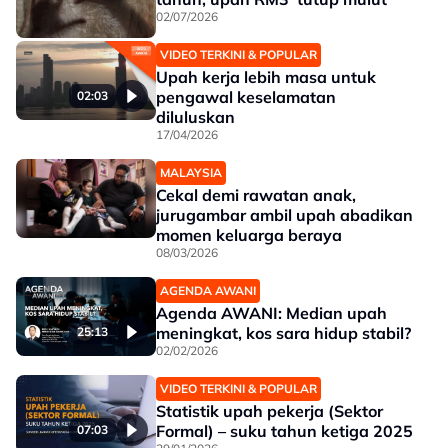
02/07/2026
VIDEO TERKINI & POPULAR
Upah kerja lebih masa untuk
pengawal keselamatan
02:03
diluluskan
17/04/2026
MALAYSIA
Cekal demi rawatan anak,
jurugambar ambil upah abadikan
momen keluarga beraya
08/03/2026
AGENDA AWANI
Agenda AWANI: Median upah
meningkat, kos sara hidup stabil?
25:13
02/02/2026
VIDEO TERKINI & POPULAR
Statistik upah pekerja (Sektor
Formal) – suku tahun ketiga 2025
07:03