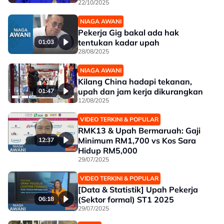
22/10/2025
NIAGA AWANI
Pekerja Gig bakal ada hak
tentukan kadar upah
01:03
28/08/2025
NIAGA AWANI
Kilang China hadapi tekanan,
upah dan jam kerja dikurangkan
01:47
12/08/2025
VIDEO TERKINI & POPULAR
RMK13 & Upah Bermaruah: Gaji
Minimum RM1,700 vs Kos Sara
12:37
Hidup RM5,000
29/07/2025
VIDEO TERKINI & POPULAR
[Data & Statistik] Upah Pekerja
(Sektor formal) ST1 2025
06:18
29/07/2025