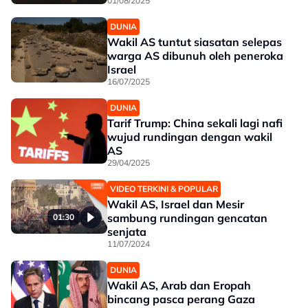
01/08/2025
DUNIA
Wakil AS tuntut siasatan selepas
warga AS dibunuh oleh peneroka
Israel
16/07/2025
DUNIA
Tarif Trump: China sekali lagi nafi
wujud rundingan dengan wakil
AS
29/04/2025
VIDEO TERKINI & POPULAR
Wakil AS, Israel dan Mesir
sambung rundingan gencatan
01:30
senjata
11/07/2024
DUNIA
Wakil AS, Arab dan Eropah
bincang pasca perang Gaza