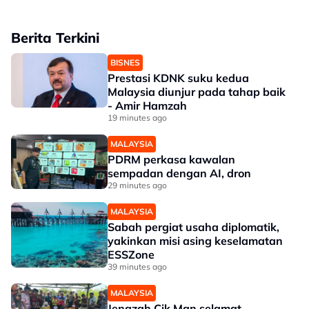
Berita Terkini
BISNES
Prestasi KDNK suku kedua
Malaysia diunjur pada tahap baik
- Amir Hamzah
19 minutes ago
MALAYSIA
PDRM perkasa kawalan
sempadan dengan AI, dron
29 minutes ago
MALAYSIA
Sabah pergiat usaha diplomatik,
yakinkan misi asing keselamatan
ESSZone
39 minutes ago
MALAYSIA
Jenazah Cik Man selamat