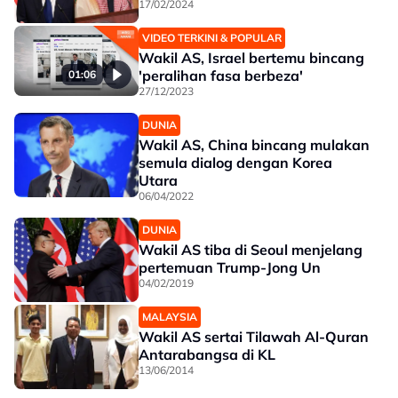
17/02/2024
VIDEO TERKINI & POPULAR
Wakil AS, Israel bertemu bincang
'peralihan fasa berbeza'
01:06
27/12/2023
DUNIA
Wakil AS, China bincang mulakan
semula dialog dengan Korea
Utara
06/04/2022
DUNIA
Wakil AS tiba di Seoul menjelang
pertemuan Trump-Jong Un
04/02/2019
MALAYSIA
Wakil AS sertai Tilawah Al-Quran
Antarabangsa di KL
13/06/2014