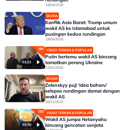
19/04/2026
DUNIA
Konflik Asia Barat: Trump umum
wakil AS ke Islamabad untuk
pusingan kedua rundingan
19/04/2026
VIDEO TERKINI & POPULAR
Putin bertemu wakil AS bincang
tamatkan perang Ukraine
01:01
23/01/2026
DUNIA
Zelenskyy puji ‘idea baharu’
selepas rundingan damai dengan
wakil AS
26/12/2025
VIDEO TERKINI & POPULAR
Wakil AS jumpa Netanyahu
bincang gencatan senjata
01:30