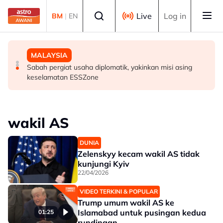
Skip to main content
Select language
Live
Log in
BM
|
EN
BISNES
MALAYSIA
MALAYSIA
Prestasi KDNK suku kedua Malaysia diunjur pada tahap
PDRM perkasa kawalan sempadan dengan AI, dron
Sabah pergiat usaha diplomatik, yakinkan misi asing
baik - Amir Hamzah
keselamatan ESSZone
wakil AS
DUNIA
Zelenskyy kecam wakil AS tidak
kunjungi Kyiv
22/04/2026
VIDEO TERKINI & POPULAR
Trump umum wakil AS ke
Islamabad untuk pusingan kedua
01:25
rundingan