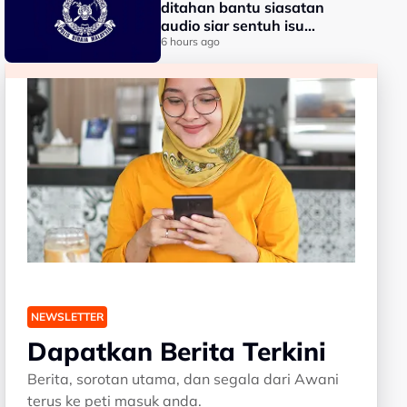
ditahan bantu siasatan
audio siar sentuh isu
sensitiviti agama
6 hours ago
NEWSLETTER
Dapatkan Berita Terkini
Berita, sorotan utama, dan segala dari Awani
terus ke peti masuk anda.