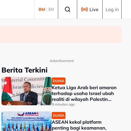
Select language
Live
Log in
BM
|
EN
Advertisement
Berita Terkini
DUNIA
Ketua Liga Arab beri amaran
terhadap usaha Israel ubah
realiti di wilayah Palestin
diduduki
9 minutes ago
DUNIA
ASEAN kekal platform
penting bagi keamanan,