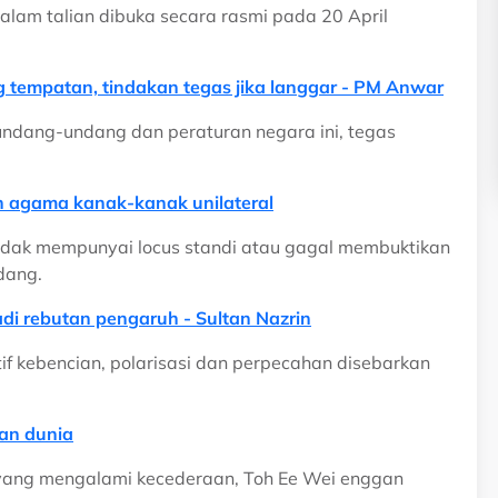
alam talian dibuka secara rasmi pada 20 April
 tempatan, tindakan tegas jika langgar - PM Anwar
undang-undang dan peraturan negara ini, tegas
n agama kanak-kanak unilateral
idak mempunyai locus standi atau gagal membuktikan
dang.
di rebutan pengaruh - Sultan Nazrin
tif kebencian, polarisasi dan perpecahan disebarkan
an dunia
yang mengalami kecederaan, Toh Ee Wei enggan