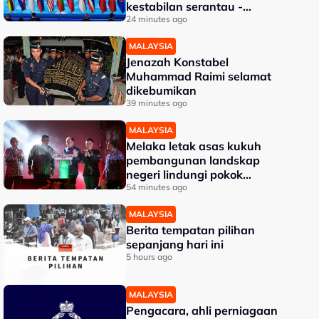
kestabilan serantau -
Menteri Luar Kemboja
24 minutes ago
MALAYSIA
Jenazah Konstabel
Muhammad Raimi selamat
dikebumikan
39 minutes ago
MALAYSIA
Melaka letak asas kukuh
pembangunan landskap
negeri lindungi pokok
bernilai tinggi - Ab Rauf
54 minutes ago
MALAYSIA
Berita tempatan pilihan
sepanjang hari ini
5 hours ago
MALAYSIA
Pengacara, ahli perniagaan