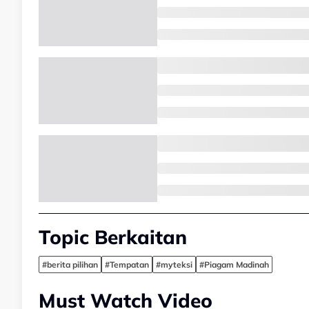
Topic Berkaitan
#berita pilihan
#Tempatan
#myteksi
#Piagam Madinah
Must Watch Video