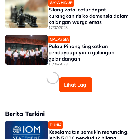
GAYA HIDUP
Silang kata, catur dapat
kurangkan risiko demensia dalam
kalangan warga emas
17/07/2023
MALAYSIA
Pulau Pinang tingkatkan
pendayaupayaan golongan
gelandangan
17/06/2023
Lihat Lagi
Berita Terkini
DUNIA
Keselamatan semakin meruncing,
lebih 5,000 penduduk hilang