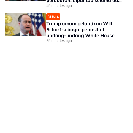
perubatan, dipantau selama dua
hari
49 minutes ago
DUNIA
Trump umum pelantikan Will
Scharf sebagai penasihat
undang-undang White House
59 minutes ago