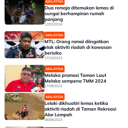
MALAYSIA
Dua remaja ditemukan lemas di
sungai berhampiran rumah
panjang
12/02/2024
MALAYSIA
MTL: Orang ramai diingatkan
elak aktiviti riadah di kawasan
berisiko
27/10/2023
MALAYSIA
Melaka promosi Taman Laut
Melaka sempena TMM 2024
17/08/2023
MALAYSIA
Lelaki dikhuatiri lemas ketika
aktiviti riadah di Taman Rekreasi
Alor Lempah
06/08/2023