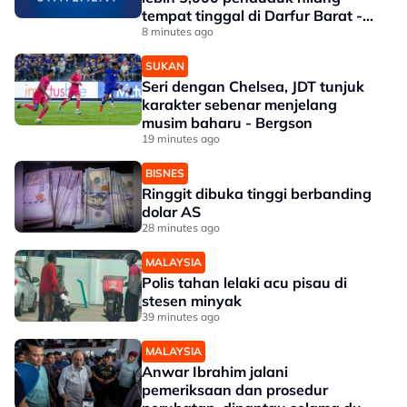
tempat tinggal di Darfur Barat -
IOM
8 minutes ago
SUKAN
Seri dengan Chelsea, JDT tunjuk
karakter sebenar menjelang
musim baharu - Bergson
19 minutes ago
BISNES
Ringgit dibuka tinggi berbanding
dolar AS
28 minutes ago
MALAYSIA
Polis tahan lelaki acu pisau di
stesen minyak
39 minutes ago
MALAYSIA
Anwar Ibrahim jalani
pemeriksaan dan prosedur