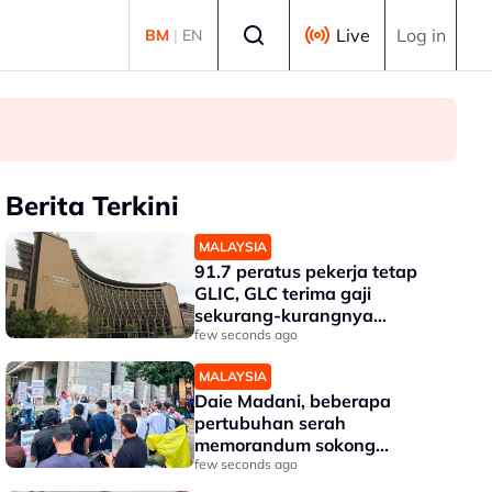
Select language
Live
Log in
BM
|
EN
Berita Terkini
MALAYSIA
91.7 peratus pekerja tetap
GLIC, GLC terima gaji
sekurang-kurangnya
RM3,100 setakat akhir 2025
few seconds ago
MALAYSIA
Daie Madani, beberapa
pertubuhan serah
memorandum sokong
pemerkasaan integriti
few seconds ago
Tabung Haji