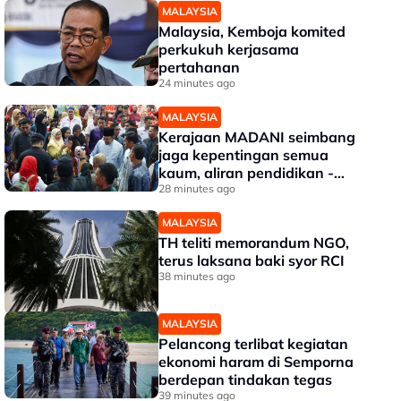
MALAYSIA
Malaysia, Kemboja komited
perkukuh kerjasama
pertahanan
24 minutes ago
MALAYSIA
Kerajaan MADANI seimbang
jaga kepentingan semua
kaum, aliran pendidikan -
PM
28 minutes ago
MALAYSIA
TH teliti memorandum NGO,
terus laksana baki syor RCI
38 minutes ago
MALAYSIA
Pelancong terlibat kegiatan
ekonomi haram di Semporna
berdepan tindakan tegas
39 minutes ago