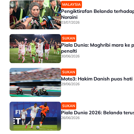
MALAYSIA
Pengiktirafan Belanda terhad
Noraini
03/07/2026
SUKAN
Piala Dunia: Maghribi mara ke
penalti
30/06/2026
SUKAN
Moto3: Hakim Danish puas hati 
29/06/2026
SUKAN
Piala Dunia 2026: Belanda terus
26/06/2026