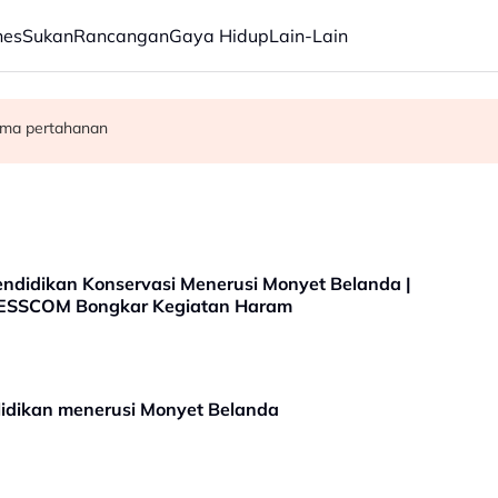
nes
Sukan
Rancangan
Gaya Hidup
Lain-Lain
a gaji sekurang-kurangnya RM3,100 setakat akhir 2025
morandum sokong pemerkasaan integriti Tabung Haji
ama pertahanan
ndidikan Konservasi Menerusi Monyet Belanda |
| ESSCOM Bongkar Kegiatan Haram
idikan menerusi Monyet Belanda