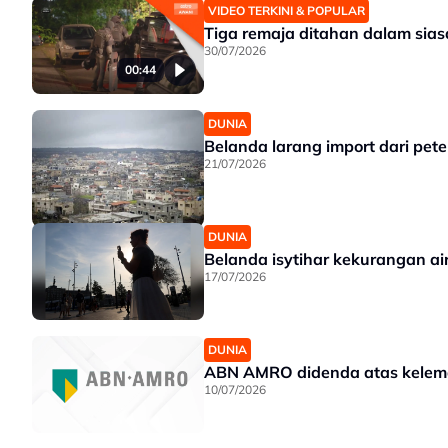
VIDEO TERKINI & POPULAR
Tiga remaja ditahan dalam sias
30/07/2026
00:44
DUNIA
Belanda larang import dari pe
21/07/2026
DUNIA
Belanda isytihar kekurangan ai
17/07/2026
DUNIA
ABN AMRO didenda atas kelem
10/07/2026