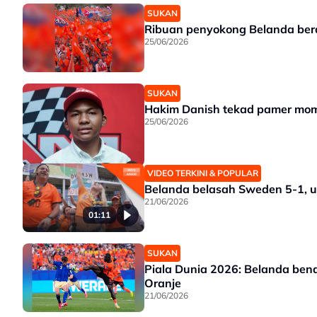
SUKAN
Ribuan penyokong Belanda berar
25/06/2026
SUKAN
Hakim Danish tekad pamer mom
25/06/2026
VIDEO TERKINI & POPULAR
Belanda belasah Sweden 5-1, 
21/06/2026
01:11
SUKAN
Piala Dunia 2026: Belanda ben
Oranje
21/06/2026