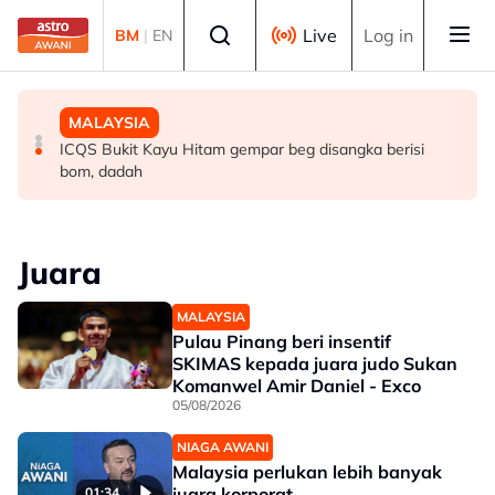
Skip to main content
Select language
Live
Log in
BM
|
EN
DUNIA
DUNIA
MALAYSIA
Pakistan, Arab Saudi, Turkiye tandatangani perjanjian
Infantino nafi dakwaan UEFA bayar pampasan kepada
ICQS Bukit Kayu Hitam gempar beg disangka berisi
perkukuh pertahanan kolektif
wanita didakwa kekasih
bom, dadah
Juara
MALAYSIA
Pulau Pinang beri insentif
SKIMAS kepada juara judo Sukan
Komanwel Amir Daniel - Exco
05/08/2026
NIAGA AWANI
Malaysia perlukan lebih banyak
juara korporat
01:34