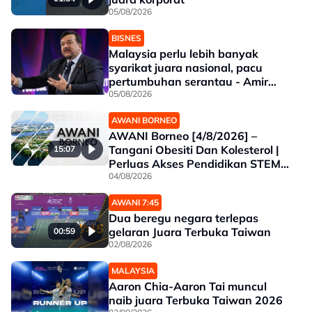
05/08/2026
BISNES
Malaysia perlu lebih banyak
syarikat juara nasional, pacu
pertumbuhan serantau - Amir
Hamzah
05/08/2026
AWANI BORNEO
AWANI Borneo [4/8/2026] –
Tangani Obesiti Dan Kolesterol |
15:07
Perluas Akses Pendidikan STEM|
Sabah Intai Juara SUKMA
04/08/2026
Selangor
AWANI 7:45
Dua beregu negara terlepas
gelaran Juara Terbuka Taiwan
00:59
02/08/2026
MALAYSIA
Aaron Chia-Aaron Tai muncul
naib juara Terbuka Taiwan 2026