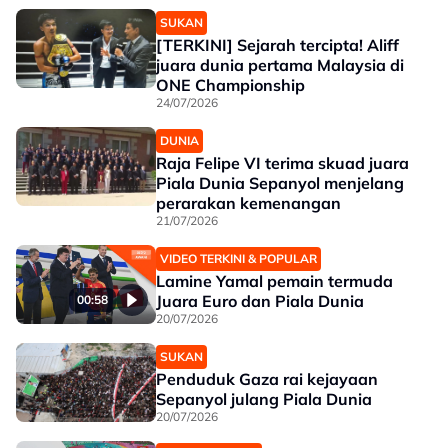
SUKAN
[TERKINI] Sejarah tercipta! Aliff
juara dunia pertama Malaysia di
ONE Championship
24/07/2026
DUNIA
Raja Felipe VI terima skuad juara
Piala Dunia Sepanyol menjelang
perarakan kemenangan
21/07/2026
VIDEO TERKINI & POPULAR
Lamine Yamal pemain termuda
Juara Euro dan Piala Dunia
00:58
20/07/2026
SUKAN
Penduduk Gaza rai kejayaan
Sepanyol julang Piala Dunia
20/07/2026