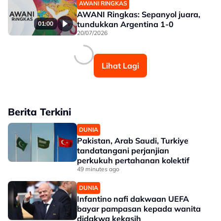
AWANI RINGKAS
AWANI Ringkas: Sepanyol juara,
tundukkan Argentina 1-0
01:00
20/07/2026
Lihat Lagi
Berita Terkini
DUNIA
Pakistan, Arab Saudi, Turkiye
tandatangani perjanjian
perkukuh pertahanan kolektif
49 minutes ago
DUNIA
Infantino nafi dakwaan UEFA
bayar pampasan kepada wanita
didakwa kekasih