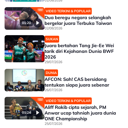
02/08/2026
VIDEO TERKINI & POPULAR
Dua beregu negara selangkah
bergelar juara Terbuka Taiwan
01:20
02/08/2026
SUKAN
Juara bertahan Tang Jie-Ee Wei
tarik diri Kejohanan Dunia BWF
2026
29/07/2026
DUNIA
AFCON: Sah! CAS bersidang
tentukan siapa juara sebenar
26/07/2026
VIDEO TERKINI & POPULAR
Aliff Rakib cipta sejarah, PM
Anwar ucap tahniah juara dunia
01:24
ONE Championship
25/07/2026