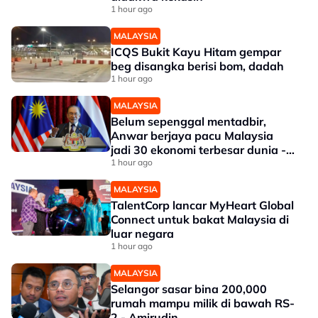
1 hour ago
MALAYSIA
ICQS Bukit Kayu Hitam gempar
beg disangka berisi bom, dadah
1 hour ago
MALAYSIA
Belum sepenggal mentadbir,
Anwar berjaya pacu Malaysia
jadi 30 ekonomi terbesar dunia -
Penganalisis
1 hour ago
MALAYSIA
TalentCorp lancar MyHeart Global
Connect untuk bakat Malaysia di
luar negara
1 hour ago
MALAYSIA
Selangor sasar bina 200,000
rumah mampu milik di bawah RS-
2 - Amirudin