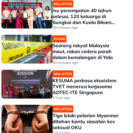
MALAYSIA
Isu penempatan 40 tahun
selesai, 120 keluarga di
Sungkai dan Kuala Bikam
terima geran tanah
39 minutes ago
DUNIA
Seorang rakyat Malaysia
maut, rakan cedera parah
dalam kemalangan di Yala
54 minutes ago
MALAYSIA
KESUMA perkasa ekosistem
TVET menerusi kerjasama
ADTEC-ITE Singapura
1 hour ago
MALAYSIA
Tiga lelaki pelarian Myanmar
ditahan bantu siasatan kes
seksual OKU
1 hour ago