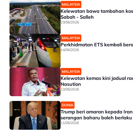
MALAYSIA
Kelewatan bawa tambahan kos,
Sabah - Salleh
23/06/2026
MALAYSIA
Perkhidmatan ETS kembali bero
14/06/2026
MALAYSIA
Kelewatan kemas kini jadual rac
Nasution
13/06/2026
DUNIA
Trump beri amaran kepada Ira
serangan baharu boleh berlaku
11/06/2026