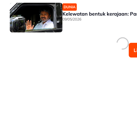
DUNIA
Kelewatan bentuk kerajaan: P
09/05/2026
L