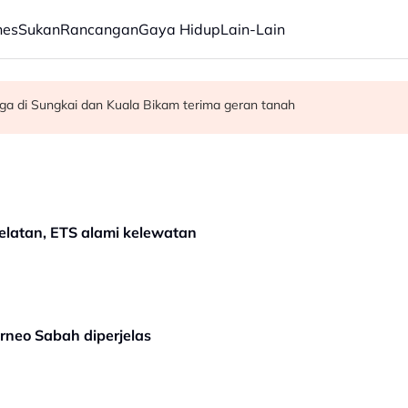
nes
Sukan
Rancangan
Gaya Hidup
Lain-Lain
dalam realisasikan Visi 2045
n Pemangku Timbalan Ketua Polis Negara
rga di Sungkai dan Kuala Bikam terima geran tanah
Selatan, ETS alami kelewatan
rneo Sabah diperjelas