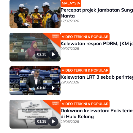
MALAYSIA
Percepat projek Jambatan Sung
Nanta
17/07/2026
VIDEO TERKINI & POPULAR
Kelewatan respon PDRM, JKM j
09/07/2026
02:35
VIDEO TERKINI & POPULAR
Kelewatan LRT 3 sebab perinte
29/06/2026
01:18
VIDEO TERKINI & POPULAR
Dakwaan kelewatan: Polis teri
di Hulu Kelang
01:38
29/06/2026