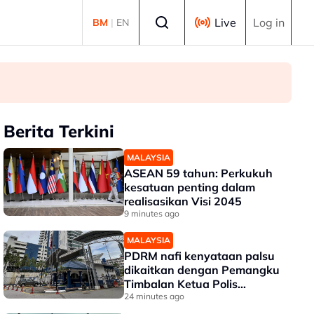
Select language
Live
Log in
BM
|
EN
Berita Terkini
MALAYSIA
ASEAN 59 tahun: Perkukuh
kesatuan penting dalam
realisasikan Visi 2045
9 minutes ago
MALAYSIA
PDRM nafi kenyataan palsu
dikaitkan dengan Pemangku
Timbalan Ketua Polis
Negara
24 minutes ago