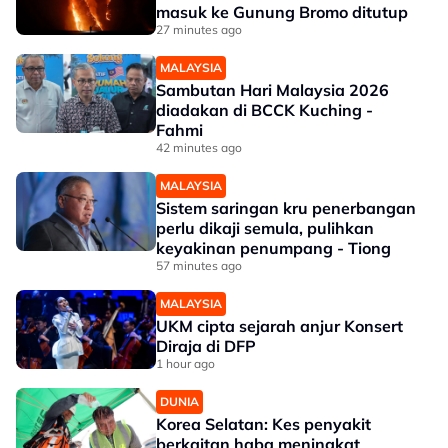
masuk ke Gunung Bromo ditutup
27 minutes ago
MALAYSIA
Sambutan Hari Malaysia 2026
diadakan di BCCK Kuching -
Fahmi
42 minutes ago
MALAYSIA
Sistem saringan kru penerbangan
perlu dikaji semula, pulihkan
keyakinan penumpang - Tiong
57 minutes ago
MALAYSIA
UKM cipta sejarah anjur Konsert
Diraja di DFP
1 hour ago
DUNIA
Korea Selatan: Kes penyakit
berkaitan haba meningkat