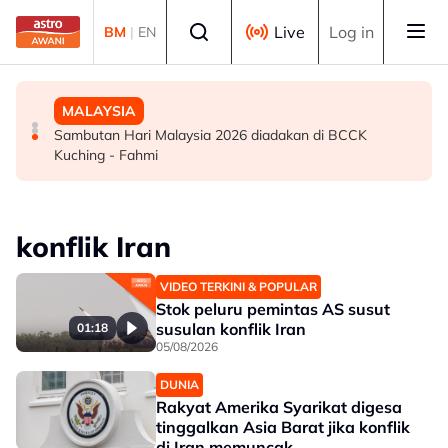
Skip to main content
Select language
Live
Log in
BM
|
EN
POLITIK
DUNIA
MALAYSIA
PRN: PH Melaka terbuka kerjasama politik, optimis
Kebakaran hutan: Semua laluan masuk ke Gunung
Sambutan Hari Malaysia 2026 diadakan di BCCK
tambah kerusi DUN – Adly
Bromo ditutup
Kuching - Fahmi
konflik Iran
VIDEO TERKINI & POPULAR
Stok peluru pemintas AS susut
susulan konflik Iran
01:18
05/08/2026
DUNIA
Rakyat Amerika Syarikat digesa
tinggalkan Asia Barat jika konflik
di Iran memuncak