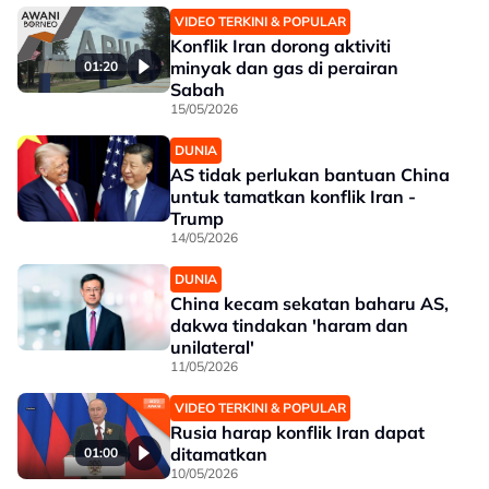
VIDEO TERKINI & POPULAR
Konflik Iran dorong aktiviti
minyak dan gas di perairan
01:20
Sabah
15/05/2026
DUNIA
AS tidak perlukan bantuan China
untuk tamatkan konflik Iran -
Trump
14/05/2026
DUNIA
China kecam sekatan baharu AS,
dakwa tindakan 'haram dan
unilateral'
11/05/2026
VIDEO TERKINI & POPULAR
Rusia harap konflik Iran dapat
ditamatkan
01:00
10/05/2026