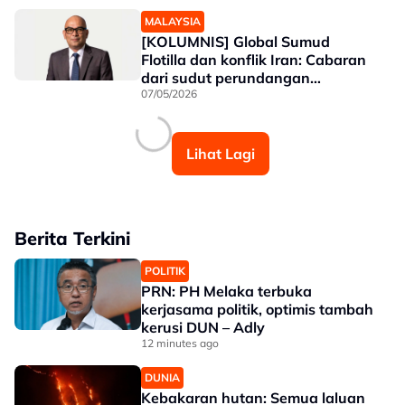
MALAYSIA
[KOLUMNIS] Global Sumud
Flotilla dan konflik Iran: Cabaran
dari sudut perundangan
antarabangsa
07/05/2026
Lihat Lagi
Berita Terkini
POLITIK
PRN: PH Melaka terbuka
kerjasama politik, optimis tambah
kerusi DUN – Adly
12 minutes ago
DUNIA
Kebakaran hutan: Semua laluan