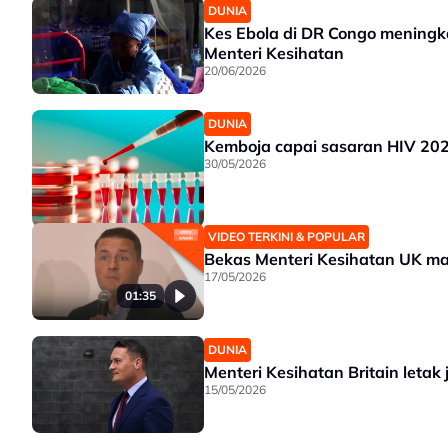
DUNIA
Kes Ebola di DR Congo meningk
Menteri Kesihatan
20/06/2026
DUNIA
Kemboja capai sasaran HIV 202
30/05/2026
VIDEO TERKINI & POPULAR
Bekas Menteri Kesihatan UK m
17/05/2026
01:35
DUNIA
Menteri Kesihatan Britain leta
15/05/2026