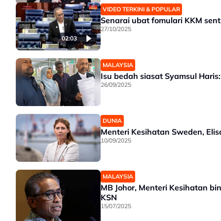
VIDEO TERKINI & POPULAR
Senarai ubat fomulari KKM sent
27/10/2025
02:03
MALAYSIA
Isu bedah siasat Syamsul Haris
26/09/2025
DUNIA
Menteri Kesihatan Sweden, Eli
10/09/2025
MALAYSIA
MB Johor, Menteri Kesihatan bi
KSN
15/07/2025