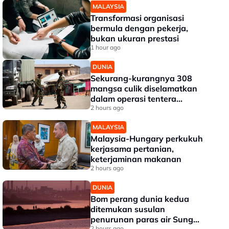
MALAYSIA
Transformasi organisasi
bermula dengan pekerja,
bukan ukuran prestasi
1 hour ago
DUNIA
Sekurang-kurangnya 308
mangsa culik diselamatkan
dalam operasi tentera
Nigeria
2 hours ago
MALAYSIA
Malaysia-Hungary perkukuh
kerjasama pertanian,
keterjaminan makanan
2 hours ago
DUNIA
Bom perang dunia kedua
ditemukan susulan
penurunan paras air Sungai
2 hours ago