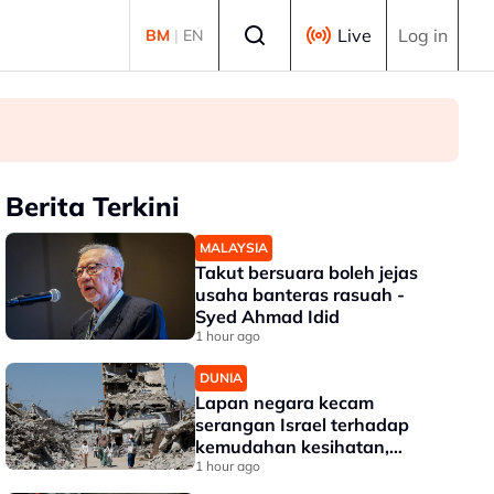
Select language
Live
Log in
BM
|
EN
Berita Terkini
MALAYSIA
Takut bersuara boleh jejas
usaha banteras rasuah -
Syed Ahmad Idid
1 hour ago
DUNIA
Lapan negara kecam
serangan Israel terhadap
kemudahan kesihatan,
infrastruktur awam di Gaza
1 hour ago