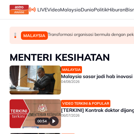
Skip to main content
LIVE
Video
Malaysia
Dunia
Politik
Hiburan
Bis
Lapan negara kecam serangan Israel terhadap k
Takut bersuara boleh jejas usaha banteras 
Transformasi organisasi bermula dengan peke
MALAYSIA
DUNIA
MALAYSIA
MENTERI KESIHATAN
MALAYSIA
Malaysia sasar jadi hab inovasi
04/08/2026
VIDEO TERKINI & POPULAR
[TERKINI] Kontrak doktor dijan
06/07/2026
00:54