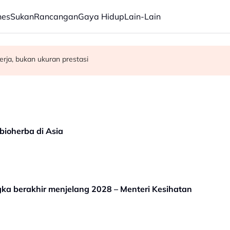
nes
Sukan
Rancangan
Gaya Hidup
Lain-Lain
emudahan kesihatan, infrastruktur awam di Gaza
rasuah - Syed Ahmad Idid
rja, bukan ukuran prestasi
 bioherba di Asia
gka berakhir menjelang 2028 – Menteri Kesihatan