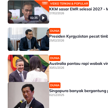
VIDEO TERKINI & POPULAR
KKM sasar EMR selesai 2027 - 
27/02/2026
02:35
DUNIA
Presiden Kyrgyzistan pecat tim
25/02/2026
DUNIA
Australia pantau rapi wabak vi
30/01/2026
DUNIA
Singapura banyak bergantung p
02/12/2025