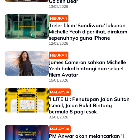
Golden Bear
13/02/2026
HIBURAN
Treler filem 'Sandiwara' lakonan
Michelle Yeoh diperlihat, dirakam
sepenuhnya guna iPhone
12/02/2026
HIBURAN
James Cameron sahkan Michelle
Yeoh bakal bintangi dua sekuel
filem Avatar
15/01/2026
MALAYSIA
'I LITE U': Penutupan Jalan Sultan
Ismail, Jalan Bukit Bintang
bermula 8 pagi esok
02/01/2026
MALAYSIA
PM Anwar akan melancarkan 'I