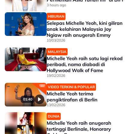
3 hours ago
HIBURAN
Selepas Michelle Yeoh, kini giliran
anak kelahiran Malaysia Joy
Ngiaw raih anugerah Emmy
10/03/2026
MALAYSIA
Michelle Yeoh raih satu lagi rekod
peribadi, nama diabadi di
Hollywood Walk of Fame
19/02/2026
VIDEO TERKINI & POPULAR
Michelle Yeoh terima
pengiktirafan di Berlin
01:40
13/02/2026
DUNIA
Michelle Yeoh raih anugerah
tertinggi Berlinale, Honorary