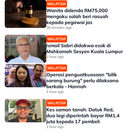
MALAYSIA
Wanita didenda RM75,000
mengaku salah beri rasuah
kepada pegawai jas
38 minutes ago
MALAYSIA
Ismail Sabri didakwa esok di
Mahkamah Sesyen Kuala Lumpur
1 hour ago
MALAYSIA
Operasi penguatkuasaan "bilik
sarang burung" perlu dilaksana
berkala - Hannah
1 hour ago
MALAYSIA
Kes saman tanah: Datuk Red,
dua lagi diperintah bayar RM1.4
juta kepada 17 pembeli
1 hour ago