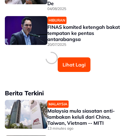
De
04/08/2025
HIBURAN
FINAS komited ketengah bakat
tempatan ke pentas
antarabangsa
20/07/2025
Lihat Lagi
Berita Terkini
MALAYSIA
Malaysia mula siasatan anti-
lambakan keluli dari China,
Taiwan, Vietnam -- MITI
13 minutes ago