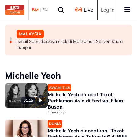
Skip to main content
Select language
Live
Log in
BM
|
EN
MALAYSIA
MALAYSIA
MALAYSIA
Malaysia mula siasatan anti-lambakan keluli dari China,
Wanita didenda RM75,000 mengaku salah beri rasuah
Ismail Sabri didakwa esok di Mahkamah Sesyen Kuala
Taiwan, Vietnam -- MITI
kepada pegawai jas
Lumpur
Michelle Yeoh
AWANI 7:45
Michelle Yeoh dinobat Tokoh
Perfileman Asia di Festival Filem
01:15
Busan
1 hour ago
DUNIA
Michelle Yeoh dinobatkan "Tokoh
Perfileman Asia Tahun Ini" di BIFF