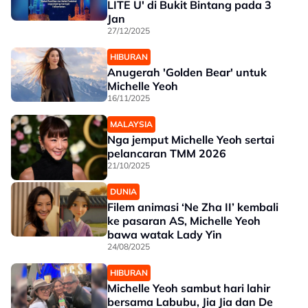
LITE U' di Bukit Bintang pada 3
Jan
27/12/2025
HIBURAN
Anugerah 'Golden Bear' untuk
Michelle Yeoh
16/11/2025
MALAYSIA
Nga jemput Michelle Yeoh sertai
pelancaran TMM 2026
21/10/2025
DUNIA
Filem animasi ‘Ne Zha II’ kembali
ke pasaran AS, Michelle Yeoh
bawa watak Lady Yin
24/08/2025
HIBURAN
Michelle Yeoh sambut hari lahir
bersama Labubu, Jia Jia dan De