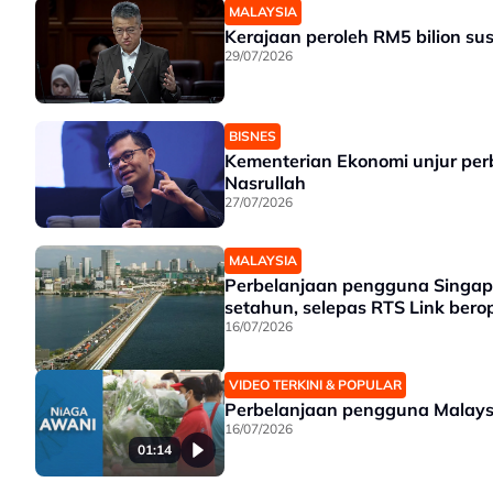
MALAYSIA
Kerajaan peroleh RM5 bilion su
29/07/2026
BISNES
Kementerian Ekonomi unjur pe
Nasrullah
27/07/2026
MALAYSIA
Perbelanjaan pengguna Singapur
setahun, selepas RTS Link bero
16/07/2026
VIDEO TERKINI & POPULAR
Perbelanjaan pengguna Malays
16/07/2026
01:14