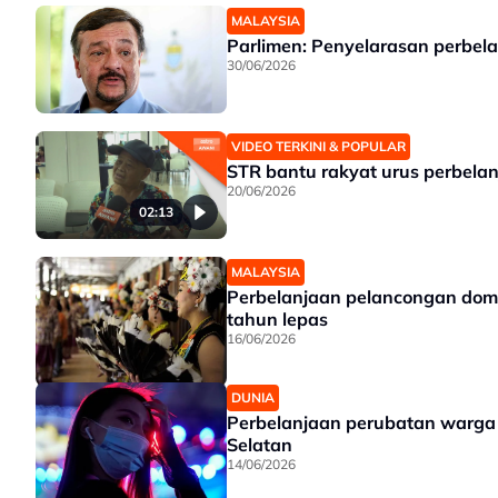
MALAYSIA
Parlimen: Penyelarasan perbe
30/06/2026
VIDEO TERKINI & POPULAR
STR bantu rakyat urus perbelan
20/06/2026
02:13
MALAYSIA
Perbelanjaan pelancongan dome
tahun lepas
16/06/2026
DUNIA
Perbelanjaan perubatan warga a
Selatan
14/06/2026