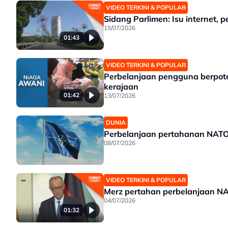
VIDEO TERKINI & POPULAR
Sidang Parlimen: Isu internet, 
15/07/2026
01:43
VIDEO TERKINI & POPULAR
Perbelanjaan pengguna berpoten
kerajaan
01:42
13/07/2026
DUNIA
Perbelanjaan pertahanan NATO d
08/07/2026
VIDEO TERKINI & POPULAR
Merz pertahan perbelanjaan NAT
04/07/2026
01:32