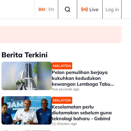
Select language
Live
Log in
BM
|
EN
Berita Terkini
MALAYSIA
Pelan pemulihan berjaya
kukuhkan kedudukan
kewangan Lembaga Tabung
Haji
few seconds ago
MALAYSIA
Keselamatan perlu
diutamakan sebelum guna
teknologi baharu - Gobind
11 minutes ago