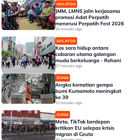
MALAYSIA
JMM, LMNS jalin kerjasama
promosi Adat Perpatih
menerusi Perpatih Fest 2026
26 minutes ago
MALAYSIA
Kos sara hidup antara
cabaran utama golongan
muda berkeluarga - Rohani
27 minutes ago
DUNIA
Angka kematian gempa
bumi Kumamoto meningkat
ke 39
33 minutes ago
DUNIA
Meta, TikTok berdepan
kritikan EU selepas krisis
migran di Ceuta
40 minutes ago