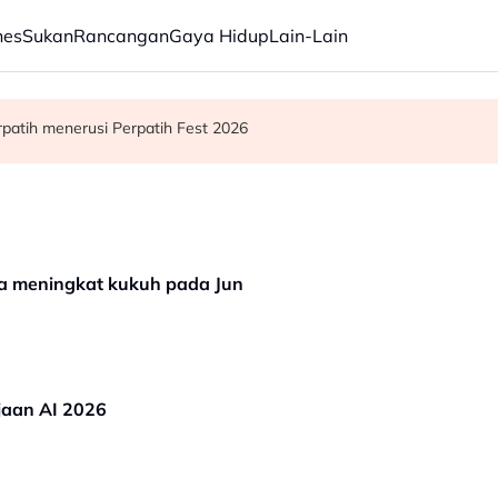
nes
Sukan
Rancangan
Gaya Hidup
Lain-Lain
an kewangan Lembaga Tabung Haji
 teknologi baharu - Gobind
patih menerusi Perpatih Fest 2026
ia meningkat kukuh pada Jun
jaan AI 2026