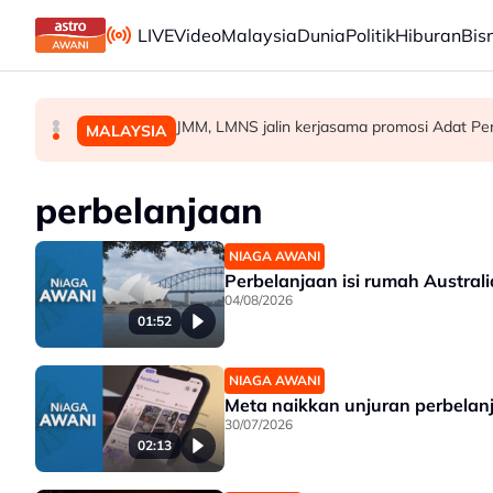
Skip to main content
LIVE
Video
Malaysia
Dunia
Politik
Hiburan
Bis
Pelan pemulihan berjaya kukuhkan keduduk
Keselamatan perlu diutamakan sebelum guna
JMM, LMNS jalin kerjasama promosi Adat Per
MALAYSIA
MALAYSIA
MALAYSIA
perbelanjaan
NIAGA AWANI
Perbelanjaan isi rumah Austral
04/08/2026
01:52
NIAGA AWANI
Meta naikkan unjuran perbelan
30/07/2026
02:13