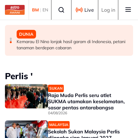
Skip to main content
Select language
Live
Log in
BM
|
EN
DUNIA
SUKAN
DUNIA
Greece keluar amaran merah susulan risiko kebakaran
Al Ahli lantik Marino Pusic sebagai ketua jurulatih
Kemarau El Nino lonjak hasil garam di Indonesia, petani
hutan sangat tinggi
baharu
tanaman berdepan cabaran
Perlis '
SUKAN
Raja Muda Perlis seru atlet
SUKMA utamakan keselamatan,
sasar pentas antarabangsa
04/08/2026
MALAYSIA
Sekolah Sukan Malaysia Perlis
dijangka siap Januari 2027