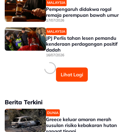
MALAYSIA
Pempengaruh didakwa rogol
remaja perempuan bawah umur
17/07/2026
MALAYSIA
JPJ Perlis tahan lesen pemandu
kenderaan perdagangan positif
dadah
16/07/2026
Lihat Lagi
Berita Terkini
DUNIA
Greece keluar amaran merah
susulan risiko kebakaran hutan
sangat tinggi