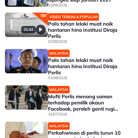
03/08/2026
VIDEO TERKINI & POPULAR
Polis tahan lelaki muat naik
hantaran hina Institusi Diraja
01:42
Perlis
02/08/2026
MALAYSIA
Polis tahan lelaki muat naik
hantaran hina Institusi Diraja
Perlis
01/08/2026
MALAYSIA
Mufti Perlis menang saman
terhadap pemilik akaun
Facebook, peroleh ganti rugi
RM250,000
31/07/2026
MALAYSIA
Perkahwinan di perlis turun 10