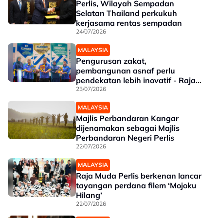
Perlis, Wilayah Sempadan
Selatan Thailand perkukuh
kerjasama rentas sempadan
24/07/2026
MALAYSIA
Pengurusan zakat,
pembangunan asnaf perlu
pendekatan lebih inovatif - Raja
Muda Perlis
23/07/2026
MALAYSIA
Majlis Perbandaran Kangar
dijenamakan sebagai Majlis
Perbandaran Negeri Perlis
22/07/2026
MALAYSIA
Raja Muda Perlis berkenan lancar
tayangan perdana filem ‘Mojoku
Hilang’
22/07/2026