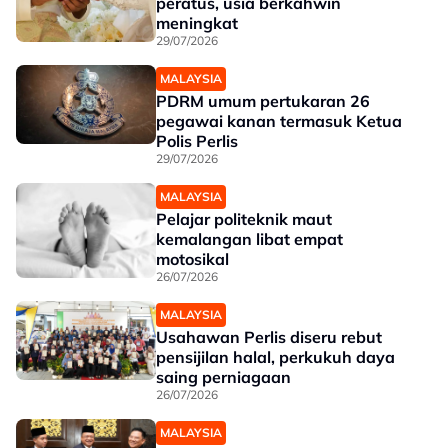
peratus, usia berkahwin
meningkat
29/07/2026
MALAYSIA
PDRM umum pertukaran 26
pegawai kanan termasuk Ketua
Polis Perlis
29/07/2026
MALAYSIA
Pelajar politeknik maut
kemalangan libat empat
motosikal
26/07/2026
MALAYSIA
Usahawan Perlis diseru rebut
pensijilan halal, perkukuh daya
saing perniagaan
26/07/2026
MALAYSIA