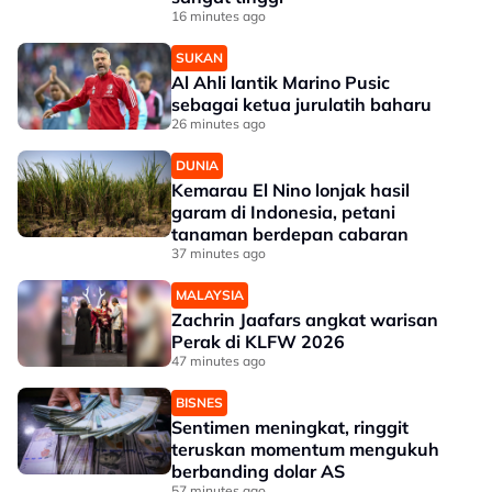
16 minutes ago
SUKAN
Al Ahli lantik Marino Pusic
sebagai ketua jurulatih baharu
26 minutes ago
DUNIA
Kemarau El Nino lonjak hasil
garam di Indonesia, petani
tanaman berdepan cabaran
37 minutes ago
MALAYSIA
Zachrin Jaafars angkat warisan
Perak di KLFW 2026
47 minutes ago
BISNES
Sentimen meningkat, ringgit
teruskan momentum mengukuh
berbanding dolar AS
57 minutes ago