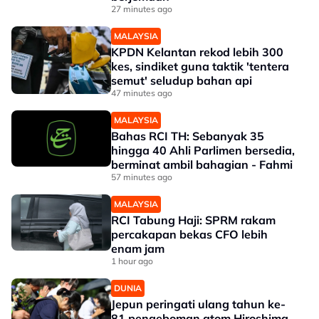
27 minutes ago
MALAYSIA
KPDN Kelantan rekod lebih 300
kes, sindiket guna taktik 'tentera
semut' seludup bahan api
47 minutes ago
MALAYSIA
Bahas RCI TH: Sebanyak 35
hingga 40 Ahli Parlimen bersedia,
berminat ambil bahagian - Fahmi
57 minutes ago
MALAYSIA
RCI Tabung Haji: SPRM rakam
percakapan bekas CFO lebih
enam jam
1 hour ago
DUNIA
Jepun peringati ulang tahun ke-
81 pengeboman atom Hiroshima