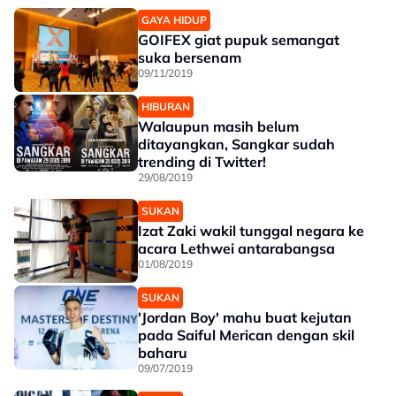
GAYA HIDUP
GOIFEX giat pupuk semangat
suka bersenam
09/11/2019
HIBURAN
Walaupun masih belum
ditayangkan, Sangkar sudah
trending di Twitter!
29/08/2019
SUKAN
Izat Zaki wakil tunggal negara ke
acara Lethwei antarabangsa
01/08/2019
SUKAN
'Jordan Boy' mahu buat kejutan
pada Saiful Merican dengan skil
baharu
09/07/2019