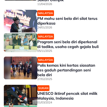
11/04/2026
MALAYSIA
PM mahu seni bela diri silat terus
diperkasa
24/01/2026
MALAYSIA
Program seni bela diri diperkenal
di tadika, usaha cegah gejala buli
05/11/2025
MALAYSIA
Polis kemas kini kertas siasatan
kes gaduh pertandingan seni
bela diri
27/02/2025
SUKAN
UNESCO iktiraf pencak silat milik
Malaysia, Indonesia
01/03/2024