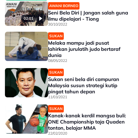
AWANI BORNEO
Seni Bela Diri | Jangan salah guna
ilmu dipelajari - Tiong
02:01
30/10/2022
SUKAN
Melaka mampu jadi pusat
lahirkan jurulatih judo bertaraf
dunia
08/05/2022
SUKAN
Sukan seni bela diri campuran
Malaysia susun strategi kutip
pingat tahun depan
11/03/2021
SUKAN
Kanak-kanak kerdil mangsa buli:
ONE Championship taja Quaden
tonton, belajar MMA
22/02/2020