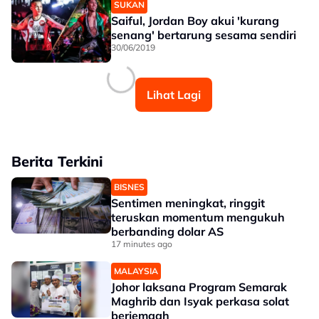
SUKAN
Saiful, Jordan Boy akui 'kurang
senang' bertarung sesama sendiri
30/06/2019
Lihat Lagi
Berita Terkini
BISNES
Sentimen meningkat, ringgit
teruskan momentum mengukuh
berbanding dolar AS
17 minutes ago
MALAYSIA
Johor laksana Program Semarak
Maghrib dan Isyak perkasa solat
berjemaah