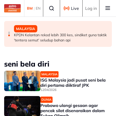
Skip to main content
Select language
Live
Log in
BM
|
EN
BISNES
MALAYSIA
MALAYSIA
Sentimen meningkat, ringgit teruskan momentum
Johor laksana Program Semarak Maghrib dan Isyak
KPDN Kelantan rekod lebih 300 kes, sindiket guna taktik
mengukuh berbanding dolar AS
perkasa solat berjemaah
'tentera semut' seludup bahan api
seni bela diri
MALAYSIA
ISG Malaysia jadi pusat seni bela
diri pertama diiktiraf JPK
12/04/2026
DUNIA
Prabowo ulangi gesaan agar
pencak silat disenaraikan dalam
Sukan Olimpik