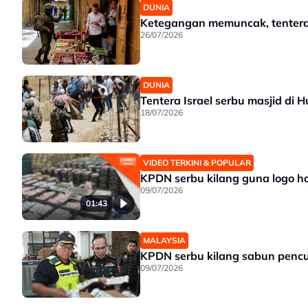
DUNIA
Ketegangan memuncak, tentera 
26/07/2026
DUNIA
Tentera Israel serbu masjid di
18/07/2026
VIDEO TERKINI & POPULAR
KPDN serbu kilang guna logo h
09/07/2026
01:43
MALAYSIA
KPDN serbu kilang sabun pencuc
09/07/2026