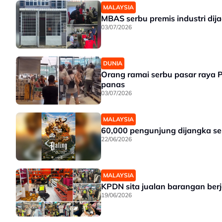
MALAYSIA
MBAS serbu premis industri dij
03/07/2026
DUNIA
Orang ramai serbu pasar raya 
panas
03/07/2026
MALAYSIA
60,000 pengunjung dijangka se
22/06/2026
MALAYSIA
KPDN sita jualan barangan berj
19/06/2026