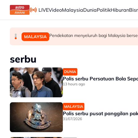
Skip to main content
LIVE
Video
Malaysia
Dunia
Politik
Hiburan
Bis
Kebakaran hutan di Gunung Bromo cecah 60 hekt
Jerman naikkan anggaran kematian berkaitan ha
Pendekatan menyeluruh bagi Malaysia berse
DUNIA
DUNIA
MALAYSIA
serbu
DUNIA
Polis serbu Persatuan Bola Sepa
13 hours ago
MALAYSIA
Polis serbu pusat panggilan pa
31/07/2026