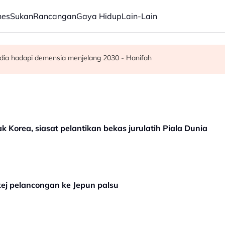
nes
Sukan
Rancangan
Gaya Hidup
Lain-Lain
ar, sokongan udara digerakkan
ba kepada hampir 12,000
dia hadapi demensia menjelang 2030 - Hanifah
k Korea, siasat pelantikan bekas jurulatih Piala Dunia
kej pelancongan ke Jepun palsu