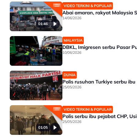
VIDEO TERKINI & POPULAR
Abai amaran, rakyat Malaysia S
14/06/2026
01:46
MALAYSIA
DBKL, Imigresen serbu Pasar P
10/06/2026
DUNIA
Polis rusuhan Turkiye serbu ib
25/05/2026
VIDEO TERKINI & POPULAR
Polis serbu ibu pejabat CHP, U
25/05/2026
01:05