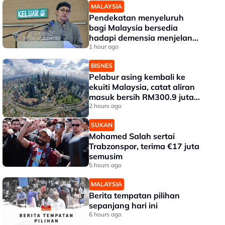
MALAYSIA
Pendekatan menyeluruh
bagi Malaysia bersedia
hadapi demensia menjelang
2030 - Hanifah
1 hour ago
BISNES
Pelabur asing kembali ke
ekuiti Malaysia, catat aliran
masuk bersih RM300.9 juta
pada Julai
2 hours ago
SUKAN
Mohamed Salah sertai
Trabzonspor, terima €17 juta
semusim
5 hours ago
MALAYSIA
Berita tempatan pilihan
sepanjang hari ini
6 hours ago