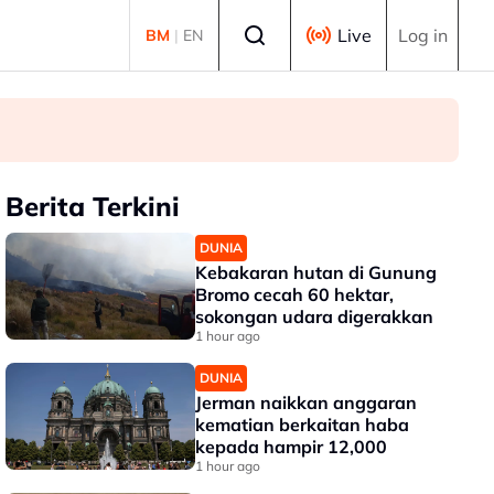
Select language
Live
Log in
BM
|
EN
Berita Terkini
DUNIA
Kebakaran hutan di Gunung
Bromo cecah 60 hektar,
sokongan udara digerakkan
1 hour ago
DUNIA
Jerman naikkan anggaran
kematian berkaitan haba
kepada hampir 12,000
1 hour ago