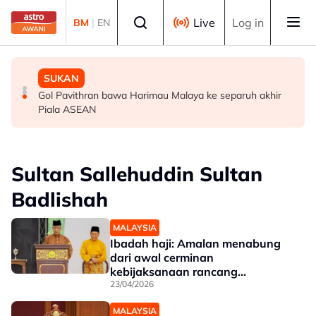
Skip to main content
Select language
Live
Log in
BM
|
EN
MALAYSIA
MALAYSIA
SUKAN
Berita tempatan pilihan sepanjang hari ini
Bapa lemas cuba selamatkan anak jatuh kolam ikan
Gol Pavithran bawa Harimau Malaya ke separuh akhir
Piala ASEAN
Sultan Sallehuddin Sultan
Badlishah
MALAYSIA
Ibadah haji: Amalan menabung
dari awal cerminan
kebijaksanaan rancang
kewangan - Sultan Kedah
23/04/2026
MALAYSIA