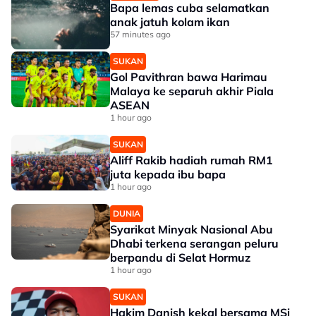
Bapa lemas cuba selamatkan
anak jatuh kolam ikan
57 minutes ago
SUKAN
Gol Pavithran bawa Harimau
Malaya ke separuh akhir Piala
ASEAN
1 hour ago
SUKAN
Aliff Rakib hadiah rumah RM1
juta kepada ibu bapa
1 hour ago
DUNIA
Syarikat Minyak Nasional Abu
Dhabi terkena serangan peluru
berpandu di Selat Hormuz
1 hour ago
SUKAN
Hakim Danish kekal bersama MSi