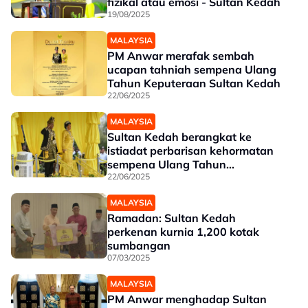
fizikal atau emosi - Sultan Kedah
19/08/2025
MALAYSIA
PM Anwar merafak sembah
ucapan tahniah sempena Ulang
Tahun Keputeraan Sultan Kedah
22/06/2025
MALAYSIA
Sultan Kedah berangkat ke
istiadat perbarisan kehormatan
sempena Ulang Tahun
Keputeraan ke-83
22/06/2025
MALAYSIA
Ramadan: Sultan Kedah
perkenan kurnia 1,200 kotak
sumbangan
07/03/2025
MALAYSIA
PM Anwar menghadap Sultan