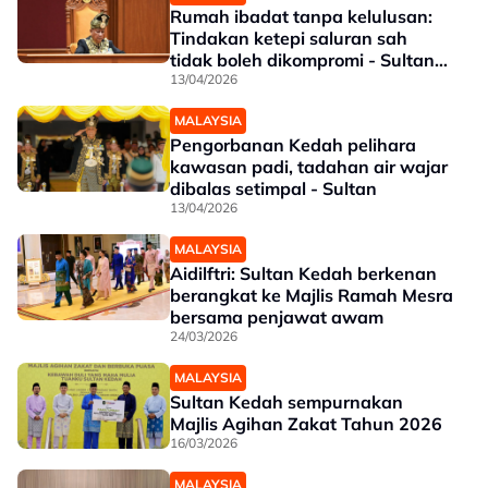
Rumah ibadat tanpa kelulusan:
Tindakan ketepi saluran sah
tidak boleh dikompromi - Sultan
Kedah
13/04/2026
MALAYSIA
Pengorbanan Kedah pelihara
kawasan padi, tadahan air wajar
dibalas setimpal - Sultan
13/04/2026
MALAYSIA
Aidilftri: Sultan Kedah berkenan
berangkat ke Majlis Ramah Mesra
bersama penjawat awam
24/03/2026
MALAYSIA
Sultan Kedah sempurnakan
Majlis Agihan Zakat Tahun 2026
16/03/2026
MALAYSIA