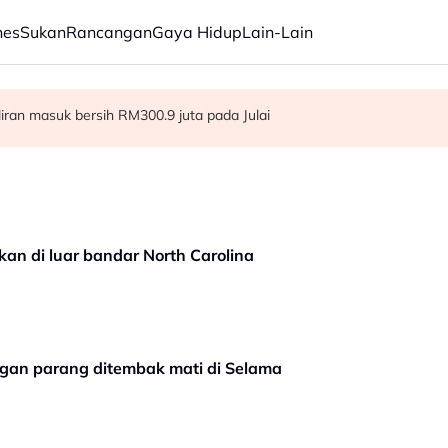
nes
Sukan
Rancangan
Gaya Hidup
Lain-Lain
ba kepada hampir 12,000
aliran masuk bersih RM300.9 juta pada Julai
dia hadapi demensia menjelang 2030 - Hanifah
an di luar bandar North Carolina
ngan parang ditembak mati di Selama