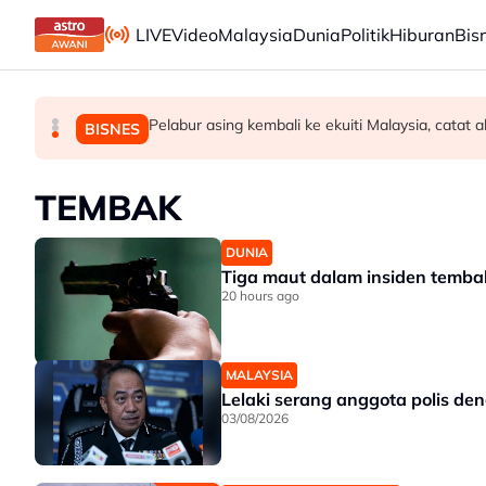
Skip to main content
LIVE
Video
Malaysia
Dunia
Politik
Hiburan
Bis
Jerman naikkan anggaran kematian berkaitan ha
Pelabur asing kembali ke ekuiti Malaysia, catat 
Pendekatan menyeluruh bagi Malaysia berse
DUNIA
MALAYSIA
BISNES
TEMBAK
DUNIA
Tiga maut dalam insiden tembak
20 hours ago
MALAYSIA
Lelaki serang anggota polis de
03/08/2026