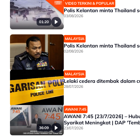
VIDEO TERKINI & POPULAR
Polis Kelantan minta Thailand 
03/08/2026
01:20
MALAYSIA
Polis Kelantan minta Thailand 
02/08/2026
MALAYSIA
Lelaki cedera ditembak dalam
28/07/2026
AWANI 7:45
AWANI 7:45 [23/7/2026] – Hubu
Syarikat Meningkat | DAP 'Te
36:09
23/07/2026