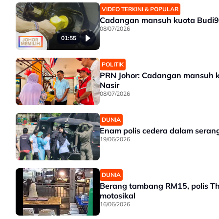
VIDEO TERKINI & POPULAR
Cadangan mansuh kuota Budi95 
08/07/2026
01:55
POLITIK
PRN Johor: Cadangan mansuh ku
Nasir
08/07/2026
DUNIA
Enam polis cedera dalam serang
19/06/2026
DUNIA
Berang tambang RM15, polis T
motosikal
16/06/2026