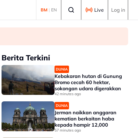
Select language
Live
Log in
BM
|
EN
Berita Terkini
DUNIA
Kebakaran hutan di Gunung
Bromo cecah 60 hektar,
sokongan udara digerakkan
42 minutes ago
DUNIA
Jerman naikkan anggaran
kematian berkaitan haba
kepada hampir 12,000
57 minutes ago