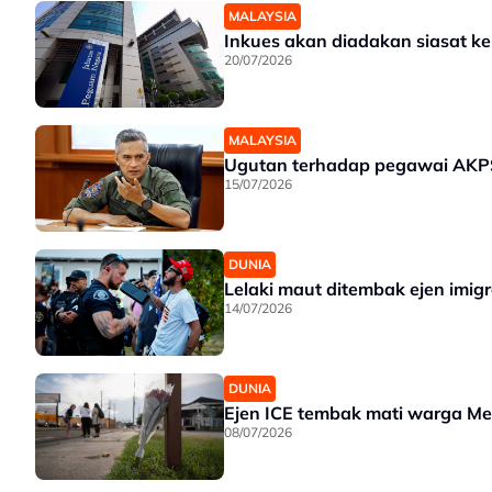
MALAYSIA
Inkues akan diadakan siasat k
20/07/2026
MALAYSIA
Ugutan terhadap pegawai AKPS 
15/07/2026
DUNIA
Lelaki maut ditembak ejen imig
14/07/2026
DUNIA
Ejen ICE tembak mati warga Mex
08/07/2026