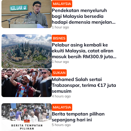
MALAYSIA
Pendekatan menyeluruh
bagi Malaysia bersedia
hadapi demensia menjelang
2030 - Hanifah
1 hour ago
BISNES
Pelabur asing kembali ke
ekuiti Malaysia, catat aliran
masuk bersih RM300.9 juta
pada Julai
1 hour ago
SUKAN
Mohamed Salah sertai
Trabzonspor, terima €17 juta
semusim
4 hours ago
MALAYSIA
Berita tempatan pilihan
sepanjang hari ini
5 hours ago