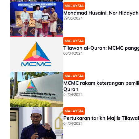
MALAYSIA
Mohamad Husaini, Nor Hidayah
29/05/2024
MALAYSIA
Tilawah al-Quran: MCMC pangg
06/04/2024
MALAYSIA
MCMC rakam keterangan pemilik
Quran
04/04/2024
MALAYSIA
Pertukaran tarikh Majlis Tilaw
04/04/2024