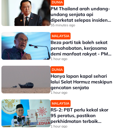
DUNIA
PM Thailand arah undang-
undang senjata api
diperketat selepas insiden
tembakan di sekolah
55 minutes ago
MALAYSIA
Beza parti tak boleh sekat
persahabatan, kerjasama
demi manfaat rakyat - PM
Anwar
1 hour ago
DUNIA
Hanya lapan kapal sehari
lalui Selat Hormuz meskipun
gencatan senjata
1 hour ago
MALAYSIA
RS-2: PBT perlu kekal skor
95 peratus, pastikan
perkhidmatan terbaik
kepada rakyat - Amirudin
1 hour ago