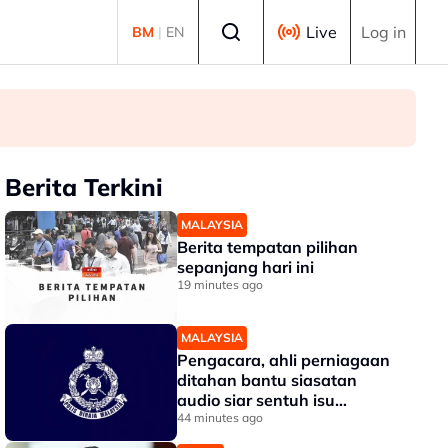
Select language
Live
Log in
BM
|
EN
Berita Terkini
MALAYSIA
Berita tempatan pilihan
sepanjang hari ini
19 minutes ago
MALAYSIA
Pengacara, ahli perniagaan
ditahan bantu siasatan
audio siar sentuh isu
sensitiviti agama
44 minutes ago