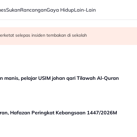
nes
Sukan
Rancangan
Gaya Hidup
Lain-Lain
erketat selepas insiden tembakan di sekolah
satan audio siar sentuh isu sensitiviti agama
 manis, pelajar USIM johan qari Tilawah Al-Quran
ran, Hafazan Peringkat Kebangsaan 1447/2026M