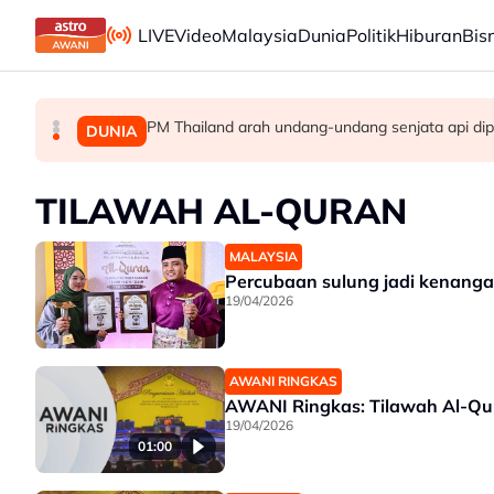
Skip to main content
LIVE
Video
Malaysia
Dunia
Politik
Hiburan
Bis
PM Thailand arah undang-undang senjata api dip
Berita tempatan pilihan sepanjang hari ini
Pengacara, ahli perniagaan ditahan bantu sia
MALAYSIA
MALAYSIA
DUNIA
TILAWAH AL-QURAN
MALAYSIA
Percubaan sulung jadi kenangan
19/04/2026
AWANI RINGKAS
AWANI Ringkas: Tilawah Al-Qu
19/04/2026
01:00