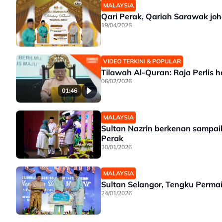
MALAYSIA
Qari Perak, Qariah Sarawak jo
19/04/2026
VIDEO TERKINI & POPULAR
Tilawah Al-Quran: Raja Perlis
06/02/2026
01:46
MALAYSIA
Sultan Nazrin berkenan sampai
Perak
30/01/2026
MALAYSIA
Sultan Selangor, Tengku Permai
24/01/2026