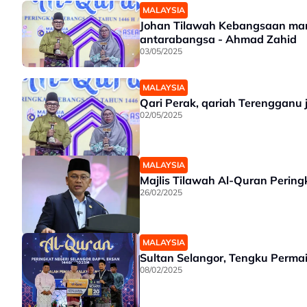
MALAYSIA
Johan Tilawah Kebangsaan mamp
antarabangsa - Ahmad Zahid
03/05/2025
MALAYSIA
Qari Perak, qariah Terengganu
02/05/2025
MALAYSIA
Majlis Tilawah Al-Quran Pering
26/02/2025
MALAYSIA
Sultan Selangor, Tengku Permai
08/02/2025