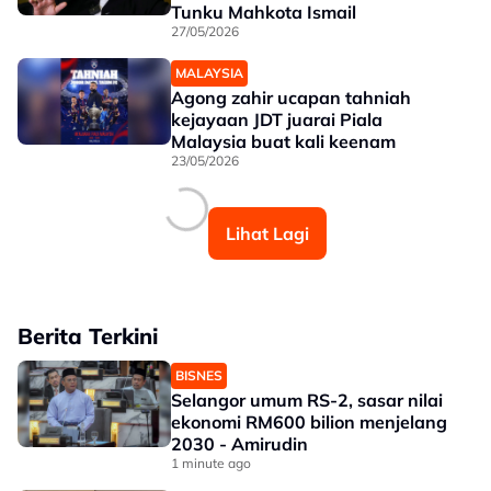
Tunku Mahkota Ismail
27/05/2026
MALAYSIA
Agong zahir ucapan tahniah
kejayaan JDT juarai Piala
Malaysia buat kali keenam
23/05/2026
Lihat Lagi
Berita Terkini
BISNES
Selangor umum RS-2, sasar nilai
ekonomi RM600 bilion menjelang
2030 - Amirudin
1 minute ago