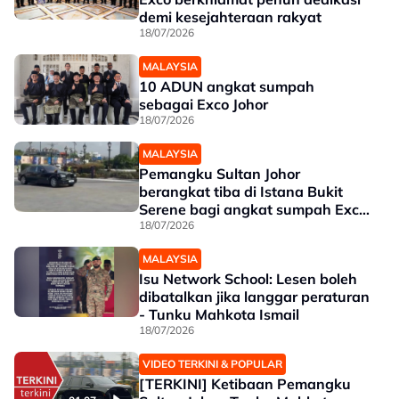
demi kesejahteraan rakyat
18/07/2026
MALAYSIA
10 ADUN angkat sumpah
sebagai Exco Johor
18/07/2026
MALAYSIA
Pemangku Sultan Johor
berangkat tiba di Istana Bukit
Serene bagi angkat sumpah Exco
baharu
18/07/2026
MALAYSIA
Isu Network School: Lesen boleh
dibatalkan jika langgar peraturan
- Tunku Mahkota Ismail
18/07/2026
VIDEO TERKINI & POPULAR
[TERKINI] Ketibaan Pemangku