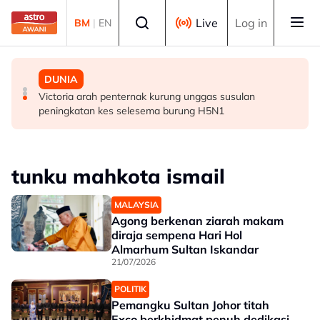
Skip to main content
Select language
Live
Log in
BM
|
EN
BISNES
POLITIK
DUNIA
Selangor umum RS-2, sasar nilai ekonomi RM600 bilion
Abdul Hadi dakwa Bersatu terkeluar PN, Azmin
Victoria arah penternak kurung unggas susulan
menjelang 2030 - Amirudin
tegaskan masih anggota sah
peningkatan kes selesema burung H5N1
tunku mahkota ismail
MALAYSIA
Agong berkenan ziarah makam
diraja sempena Hari Hol
Almarhum Sultan Iskandar
21/07/2026
POLITIK
Pemangku Sultan Johor titah
Exco berkhidmat penuh dedikasi