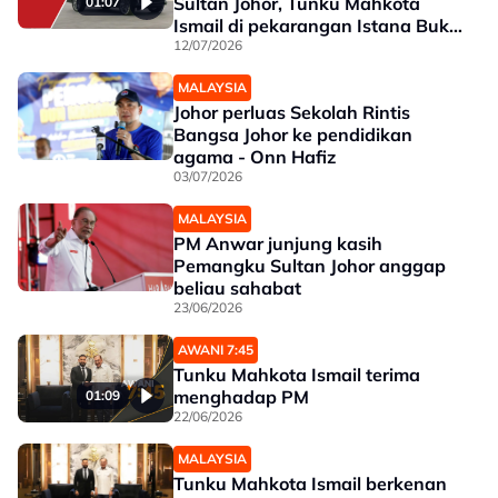
Sultan Johor, Tunku Mahkota
01:07
Ismail di pekarangan Istana Bukit
Serene
12/07/2026
MALAYSIA
Johor perluas Sekolah Rintis
Bangsa Johor ke pendidikan
agama - Onn Hafiz
03/07/2026
MALAYSIA
PM Anwar junjung kasih
Pemangku Sultan Johor anggap
beliau sahabat
23/06/2026
AWANI 7:45
Tunku Mahkota Ismail terima
menghadap PM
01:09
22/06/2026
MALAYSIA
Tunku Mahkota Ismail berkenan