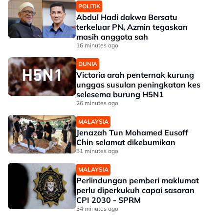
POLITIK
Abdul Hadi dakwa Bersatu
terkeluar PN, Azmin tegaskan
masih anggota sah
16 minutes ago
DUNIA
Victoria arah penternak kurung
unggas susulan peningkatan kes
selesema burung H5N1
26 minutes ago
MALAYSIA
Jenazah Tun Mohamed Eusoff
Chin selamat dikebumikan
31 minutes ago
MALAYSIA
Perlindungan pemberi maklumat
perlu diperkukuh capai sasaran
CPI 2030 - SPRM
34 minutes ago