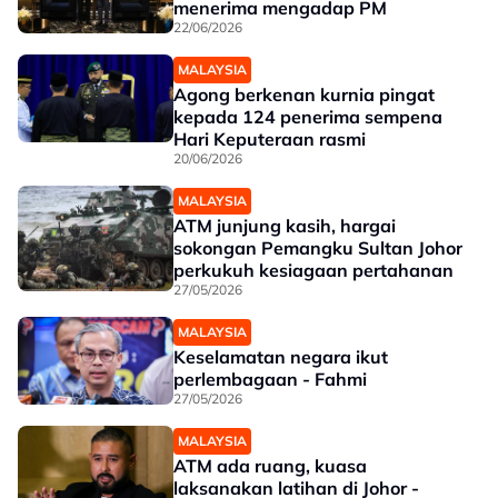
menerima mengadap PM
22/06/2026
MALAYSIA
Agong berkenan kurnia pingat
kepada 124 penerima sempena
Hari Keputeraan rasmi
20/06/2026
MALAYSIA
ATM junjung kasih, hargai
sokongan Pemangku Sultan Johor
perkukuh kesiagaan pertahanan
27/05/2026
MALAYSIA
Keselamatan negara ikut
perlembagaan - Fahmi
27/05/2026
MALAYSIA
ATM ada ruang, kuasa
laksanakan latihan di Johor -