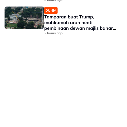
DUNIA
Tamparan buat Trump,
mahkamah arah henti
pembinaan dewan majlis baharu
White House bernilai RM1.6 bilion
2 hours ago