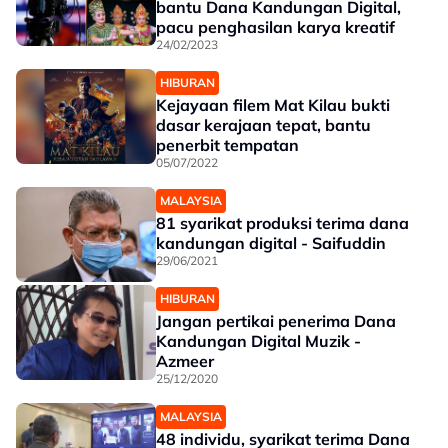
bantu Dana Kandungan Digital,
pacu penghasilan karya kreatif
24/02/2023
HIBURAN
Kejayaan filem Mat Kilau bukti
dasar kerajaan tepat, bantu
penerbit tempatan
05/07/2022
MALAYSIA
81 syarikat produksi terima dana
kandungan digital - Saifuddin
29/06/2021
HIBURAN
Jangan pertikai penerima Dana
Kandungan Digital Muzik -
Azmeer
25/12/2020
MALAYSIA
48 individu, syarikat terima Dana