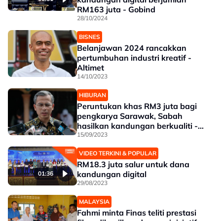
RM163 juta - Gobind
28/10/2024
BISNES
Belanjawan 2024 rancakkan
pertumbuhan industri kreatif -
Altimet
14/10/2023
HIBURAN
Peruntukan khas RM3 juta bagi
pengkarya Sarawak, Sabah
hasilkan kandungan berkualiti -
Fahmi
15/09/2023
VIDEO TERKINI & POPULAR
RM18.3 juta salur untuk dana
kandungan digital
01:36
29/08/2023
MALAYSIA
Fahmi minta Finas teliti prestasi