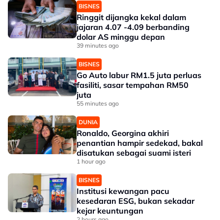
BISNES
Ringgit dijangka kekal dalam
jajaran 4.07 -4.09 berbanding
dolar AS minggu depan
39 minutes ago
BISNES
Go Auto labur RM1.5 juta perluas
fasiliti, sasar tempahan RM50
juta
55 minutes ago
DUNIA
Ronaldo, Georgina akhiri
penantian hampir sedekad, bakal
disatukan sebagai suami isteri
1 hour ago
BISNES
Institusi kewangan pacu
kesedaran ESG, bukan sekadar
kejar keuntungan
2 hours ago