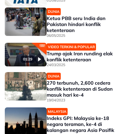
01/08/2025
DUNIA
Ketua PBB seru India dan
Pakistan hindari konflik
ketenteraan
06/05/2025
VIDEO TERKINI & POPULAR
Trump ajak Iran runding elak
konflik ketenteraan
01:29
24/03/2025
DUNIA
270 terbunuh, 2,600 cedera
konflik ketenteraan di Sudan
masuk hari ke-4
19/04/2023
MALAYSIA
Indeks GPI: Malaysia ke-18
negara teraman, ke-4 di
kalangan negara Asia Pasifik