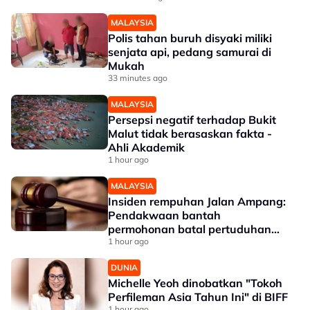
MALAYSIA
Polis tahan buruh disyaki miliki
senjata api, pedang samurai di
Mukah
33 minutes ago
MALAYSIA
Persepsi negatif terhadap Bukit
Malut tidak berasaskan fakta -
Ahli Akademik
1 hour ago
MALAYSIA
Insiden rempuhan Jalan Ampang:
Pendakwaan bantah
permohonan batal pertuduhan
bunuh
1 hour ago
DUNIA
Michelle Yeoh dinobatkan "Tokoh
Perfileman Asia Tahun Ini" di BIFF
1 hour ago