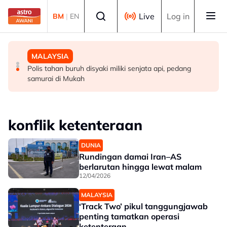
Skip to main content
Select language
Live
Log in
BM
|
EN
MALAYSIA
MALAYSIA
MALAYSIA
Pasukan khas tangani ketirisan hasil pelabuhan masih
Agenda transformasi TVET diperkukuh menerusi
Polis tahan buruh disyaki miliki senjata api, pedang
dalam perbincangan
pasukan petugas strategik TVET 2.0
samurai di Mukah
konflik ketenteraan
DUNIA
Rundingan damai Iran–AS
berlarutan hingga lewat malam
12/04/2026
MALAYSIA
‘Track Two’ pikul tanggungjawab
penting tamatkan operasi
ketenteraan