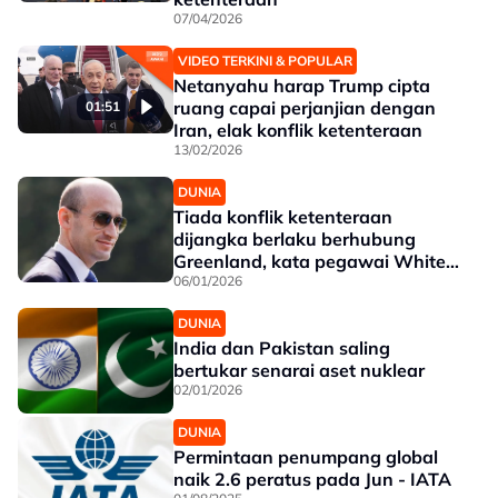
07/04/2026
VIDEO TERKINI & POPULAR
Netanyahu harap Trump cipta
ruang capai perjanjian dengan
01:51
Iran, elak konflik ketenteraan
13/02/2026
DUNIA
Tiada konflik ketenteraan
dijangka berlaku berhubung
Greenland, kata pegawai White
House
06/01/2026
DUNIA
India dan Pakistan saling
bertukar senarai aset nuklear
02/01/2026
DUNIA
Permintaan penumpang global
naik 2.6 peratus pada Jun - IATA