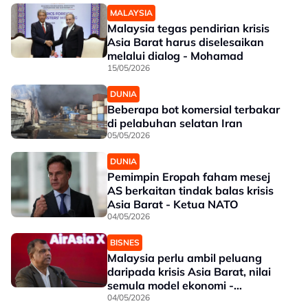
MALAYSIA
Malaysia tegas pendirian krisis
Asia Barat harus diselesaikan
melalui dialog - Mohamad
15/05/2026
DUNIA
Beberapa bot komersial terbakar
di pelabuhan selatan Iran
05/05/2026
DUNIA
Pemimpin Eropah faham mesej
AS berkaitan tindak balas krisis
Asia Barat - Ketua NATO
04/05/2026
BISNES
Malaysia perlu ambil peluang
daripada krisis Asia Barat, nilai
semula model ekonomi -
Fernandes
04/05/2026