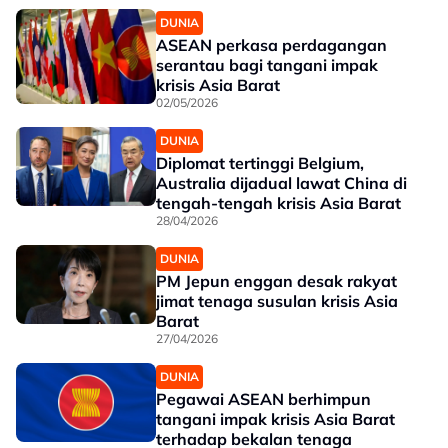
DUNIA
ASEAN perkasa perdagangan
serantau bagi tangani impak
krisis Asia Barat
02/05/2026
DUNIA
Diplomat tertinggi Belgium,
Australia dijadual lawat China di
tengah-tengah krisis Asia Barat
28/04/2026
DUNIA
PM Jepun enggan desak rakyat
jimat tenaga susulan krisis Asia
Barat
27/04/2026
DUNIA
Pegawai ASEAN berhimpun
tangani impak krisis Asia Barat
terhadap bekalan tenaga