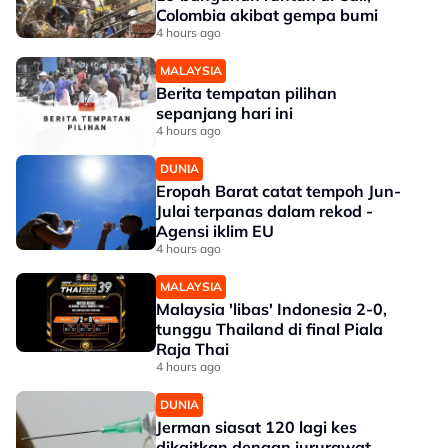
Colombia akibat gempa bumi
4 hours ago
MALAYSIA
Berita tempatan pilihan
sepanjang hari ini
4 hours ago
DUNIA
Eropah Barat catat tempoh Jun-
Julai terpanas dalam rekod -
Agensi iklim EU
4 hours ago
MALAYSIA
Malaysia 'libas' Indonesia 2-0,
tunggu Thailand di final Piala
Raja Thai
4 hours ago
DUNIA
Jerman siasat 120 lagi kes
dikaitkan dengan jururawat