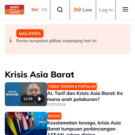
Skip to main content
Select language
Live
Log in
BM
|
EN
MALAYSIA
DUNIA
MALAYSIA
Ikatan gesa majikan utamakan kesihatan mental di
19 bangunan runtuh di Cali, Colombia akibat gempa
Berita tempatan pilihan sepanjang hari ini
tempat kerja
bumi
Krisis Asia Barat
VIDEO TERKINI & POPULAR
AI, Tarif dan Krisis Asia Barat: Ke
mana arah pelaburan?
12:35
27/07/2026
DUNIA
Keselamatan tenaga, krisis Asia
Barat tumpuan perbincangan
ASEAN, rakan dialog