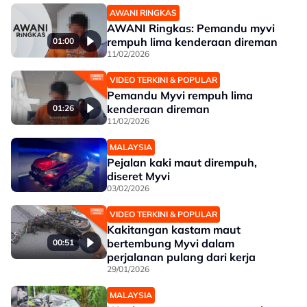
AWANI RINGKAS
AWANI Ringkas: Pemandu myvi
rempuh lima kenderaan direman
01:00
11/02/2026
VIDEO TERKINI & POPULAR
Pemandu Myvi rempuh lima
kenderaan direman
01:26
11/02/2026
MALAYSIA
Pejalan kaki maut dirempuh,
diseret Myvi
03/02/2026
VIDEO TERKINI & POPULAR
Kakitangan kastam maut
bertembung Myvi dalam
00:51
perjalanan pulang dari kerja
29/01/2026
MALAYSIA