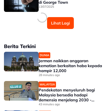
di George Town
13/07/2025
Lihat Lagi
Berita Terkini
DUNIA
Jerman naikkan anggaran
kematian berkaitan haba kepada
hampir 12,000
28 minutes ago
MALAYSIA
Pendekatan menyeluruh bagi
Malaysia bersedia hadapi
demensia menjelang 2030 -
Hanifah
43 minutes ago