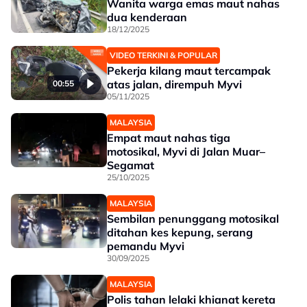
Wanita warga emas maut nahas
dua kenderaan
18/12/2025
VIDEO TERKINI & POPULAR
Pekerja kilang maut tercampak
atas jalan, dirempuh Myvi
00:55
05/11/2025
MALAYSIA
Empat maut nahas tiga
motosikal, Myvi di Jalan Muar–
Segamat
25/10/2025
MALAYSIA
Sembilan penunggang motosikal
ditahan kes kepung, serang
pemandu Myvi
30/09/2025
MALAYSIA
Polis tahan lelaki khianat kereta