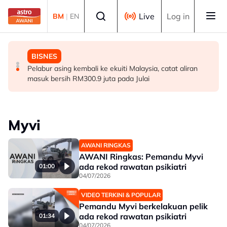
Skip to main content
Select language
Live
Log in
BM
|
EN
DUNIA
MALAYSIA
BISNES
Jerman naikkan anggaran kematian berkaitan haba
Pendekatan menyeluruh bagi Malaysia bersedia hadapi
Pelabur asing kembali ke ekuiti Malaysia, catat aliran
kepada hampir 12,000
demensia menjelang 2030 - Hanifah
masuk bersih RM300.9 juta pada Julai
Myvi
AWANI RINGKAS
AWANI Ringkas: Pemandu Myvi
ada rekod rawatan psikiatri
01:00
04/07/2026
VIDEO TERKINI & POPULAR
Pemandu Myvi berkelakuan pelik
ada rekod rawatan psikiatri
01:34
04/07/2026