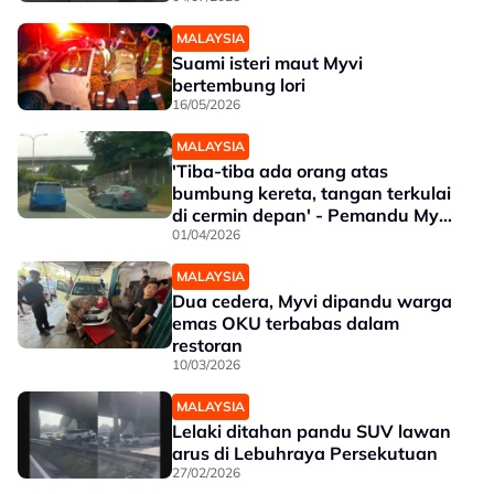
MALAYSIA
Suami isteri maut Myvi
bertembung lori
16/05/2026
MALAYSIA
'Tiba-tiba ada orang atas
bumbung kereta, tangan terkulai
di cermin depan' - Pemandu Myvi
biru akui trauma
01/04/2026
MALAYSIA
Dua cedera, Myvi dipandu warga
emas OKU terbabas dalam
restoran
10/03/2026
MALAYSIA
Lelaki ditahan pandu SUV lawan
arus di Lebuhraya Persekutuan
27/02/2026