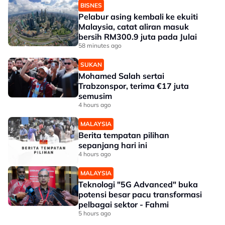
BISNES
Pelabur asing kembali ke ekuiti
Malaysia, catat aliran masuk
bersih RM300.9 juta pada Julai
58 minutes ago
SUKAN
Mohamed Salah sertai
Trabzonspor, terima €17 juta
semusim
4 hours ago
MALAYSIA
Berita tempatan pilihan
sepanjang hari ini
4 hours ago
MALAYSIA
Teknologi "5G Advanced" buka
potensi besar pacu transformasi
pelbagai sektor - Fahmi
5 hours ago