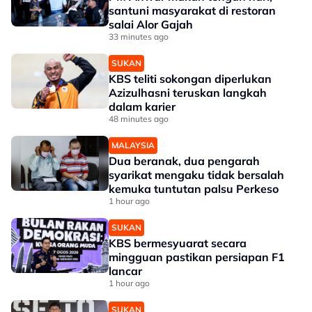
santuni masyarakat di restoran
salai Alor Gajah
33 minutes ago
SUKAN
KBS teliti sokongan diperlukan
Azizulhasni teruskan langkah
dalam karier
48 minutes ago
MALAYSIA
Dua beranak, dua pengarah
syarikat mengaku tidak bersalah
kemuka tuntutan palsu Perkeso
1 hour ago
SUKAN
KBS bermesyuarat secara
mingguan pastikan persiapan F1
lancar
1 hour ago
SUKAN