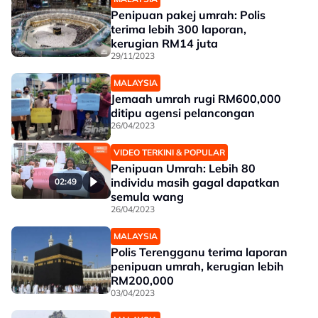
Penipuan pakej umrah: Polis
terima lebih 300 laporan,
kerugian RM14 juta
29/11/2023
MALAYSIA
Jemaah umrah rugi RM600,000
ditipu agensi pelancongan
26/04/2023
VIDEO TERKINI & POPULAR
Penipuan Umrah: Lebih 80
individu masih gagal dapatkan
02:49
semula wang
26/04/2023
MALAYSIA
Polis Terengganu terima laporan
penipuan umrah, kerugian lebih
RM200,000
03/04/2023