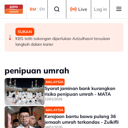
Skip to main content
Select language
Live
Log in
BM
|
EN
MALAYSIA
MALAYSIA
SUKAN
Ismail terajui tiga portfolio pentadbiran kerajaan Negeri
PM Anwar makan tengah hari, santuni masyarakat di
KBS teliti sokongan diperlukan Azizulhasni teruskan
Sembilan
restoran salai Alor Gajah
langkah dalam karier
penipuan umrah
MALAYSIA
Syarat jaminan bank kurangkan
risiko penipuan umrah - MATA
22/01/2026
MALAYSIA
Kerajaan bantu bawa pulang 36
jemaah umrah terkandas - Zulkifli
04/01/2026