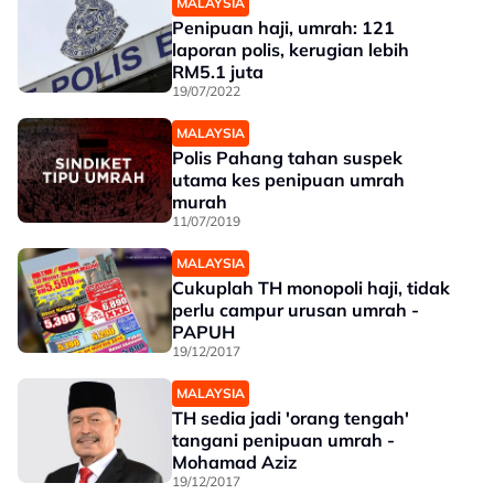
MALAYSIA
Penipuan haji, umrah: 121
laporan polis, kerugian lebih
RM5.1 juta
19/07/2022
MALAYSIA
Polis Pahang tahan suspek
utama kes penipuan umrah
murah
11/07/2019
MALAYSIA
Cukuplah TH monopoli haji, tidak
perlu campur urusan umrah -
PAPUH
19/12/2017
MALAYSIA
TH sedia jadi 'orang tengah'
tangani penipuan umrah -
Mohamad Aziz
19/12/2017