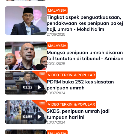
MALAYSIA
Tingkat aspek penguatkuasaan,
pendakwaan kes penipuan pakej
haji, umrah - Mohd Na'im
27/06/2025
MALAYSIA
Mangsa penipuan umrah disaran
fail tuntutan di tribunal - Armizan
20/01/2025
VIDEO TERKINI & POPULAR
PDRM buka 252 kes siasatan
penipuan umrah
01:32
10/07/2024
VIDEO TERKINI & POPULAR
SKDS, penipuan umrah jadi
tumpuan hari ini
01:55
10/07/2024
MALAYSIA