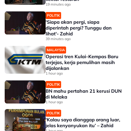
19 minutes ago
POLITIK
'Siapa akan pergi, siapa
diperintah pergi? Tunggu dan
lihat'- Zahid
39 minutes ago
MALAYSIA
Operasi tren Kulai–Kempas Baru
terjejas, kerja pemulihan masih
dijalankan
1 hour ago
POLITIK
BN mahu pertahan 21 kerusi DUN
di Melaka
1 hour ago
POLITIK
‘Kalau saya dianggap orang luar,
jelas kenyanyukan itu’ – Zahid
1 hour ago