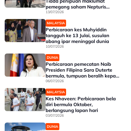
Tiada penipuan maklumat
pemegang saham Nepturis
kepada SSM - Saksi
13/07/2026
MALAYSIA
Perbicaraan kes Muhyiddin
tangguh ke 13 Julai, susulan
abang ipar meninggal dunia
10/07/2026
DUNIA
Perbicaraan pemecatan Naib
Presiden Filipina Sara Duterte
bermula, tumpuan beralih kepada
Pilihan Raya 2028
06/07/2026
MALAYSIA
Kes Nhaveen: Perbicaraan bela
diri bermula Oktober,
berlangsung lapan hari
03/07/2026
DUNIA