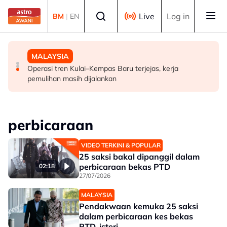
Skip to main content
Select language
Live
Log in
BM
|
EN
MALAYSIA
POLITIK
MALAYSIA
FMBA sambut baik arahan PM percepat kelulusan
'Siapa akan pergi, siapa diperintah pergi? Tunggu dan
Operasi tren Kulai–Kempas Baru terjejas, kerja
pekerja asing sektor restoran
lihat'- Zahid
pemulihan masih dijalankan
perbicaraan
VIDEO TERKINI & POPULAR
25 saksi bakal dipanggil dalam
perbicaraan bekas PTD
02:18
27/07/2026
MALAYSIA
Pendakwaan kemuka 25 saksi
dalam perbicaraan kes bekas
PTD, isteri