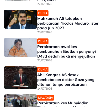
27/07/2026
DUNIA
Mahkamah AS tetapkan
perbicaraan Nicolas Maduro, isteri
pada Jun 2027
23/07/2026
DUNIA
Perbicaraan awal kes
pembunuhan libatkan penyanyi
D4vd dedah bukti mengejutkan
22/07/2026
DUNIA
Ahli Kongres AS desak
pembebasan doktor Gaza yang
ditahan tanpa perbicaraan
14/07/2026
MALAYSIA
Perbicaraan kes Muhyiddin: