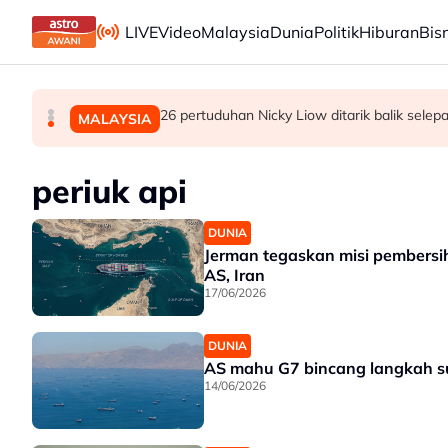
Skip to main content
LIVE
Video
Malaysia
Dunia
Politik
Hiburan
Bis
Peruntukan kerajaan bukan hak eksklusif Ahli 
Tujuh projek pembangunan, tingkat fasiliti ke
26 pertuduhan Nicky Liow ditarik balik sel
MALAYSIA
POLITIK
MALAYSIA
periuk api
DUNIA
Jerman tegaskan misi pembersi
AS, Iran
17/06/2026
DUNIA
AS mahu G7 bincang langkah sus
14/06/2026