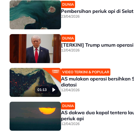
DUNIA
Pembersihan periuk api di Sel
23/04/2026
DUNIA
[TERKINI] Trump umum operasi
12/04/2026
VIDEO TERKINI & POPULAR
AS mulakan operasi bersihkan 
diatasi
01:13
12/04/2026
DUNIA
AS dakwa dua kapal tentera lau
periuk api
12/04/2026