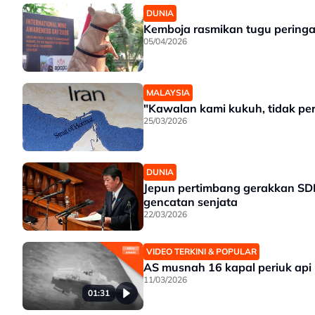
DUNIA
Kemboja rasmikan tugu peringat
05/04/2026
MALAYSIA
"Kawalan kami kukuh, tidak perl
25/03/2026
DUNIA
Jepun pertimbang gerakkan SDF 
gencatan senjata
22/03/2026
VIDEO TERKINI & POPULAR
AS musnah 16 kapal periuk api
11/03/2026
01:31