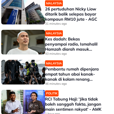
MALAYSIA
26 pertuduhan Nicky Liow
ditarik balik selepas bayar
kompaun RM10 juta - AGC
31 minutes ago
MALAYSIA
Kes dadah: Bekas
penyampai radio, Ismahalil
Hamzah diarah masuk
penjara hari ini
43 minutes ago
MALAYSIA
Pembantu rumah dipenjara
empat tahun abai kanak-
kanak di kolam renang
hingga lemas
46 minutes ago
POLITIK
RCI Tabung Haji: 'Jika tidak
boleh sanggah fakta, jangan
main sentimen rakyat' - AMK
1 hour ago