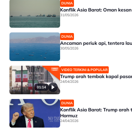
DUNIA
Konflik Asia Barat: Oman kesan 
31/05/2026
DUNIA
Ancaman periuk api, tentera la
30/05/2026
VIDEO TERKINI & POPULAR
Trump arah tembak kapal pasan
24/04/2026
01:14
DUNIA
Konflik Asia Barat: Trump arah 
Hormuz
24/04/2026