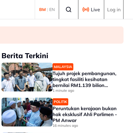
Select language
Live
Log in
BM
|
EN
Berita Terkini
MALAYSIA
Tujuh projek pembangunan,
tingkat fasiliti kesihatan
bernilai RM1.139 bilion
dilaksana di HSA
1 minute ago
POLITIK
Peruntukan kerajaan bukan
hak eksklusif Ahli Parlimen -
PM Anwar
16 minutes ago