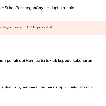
nes
Sukan
Rancangan
Gaya Hidup
Lain-Lain
Parlimen - PM Anwar
sihatan bernilai RM1.139 bilion dilaksana di HSA
epas bayar kompaun RM10 juta - AGC
han periuk api Hormuz tertakluk kepada kebenaran
ulan Iran, pembersihan periuk api di Selat Hormuz