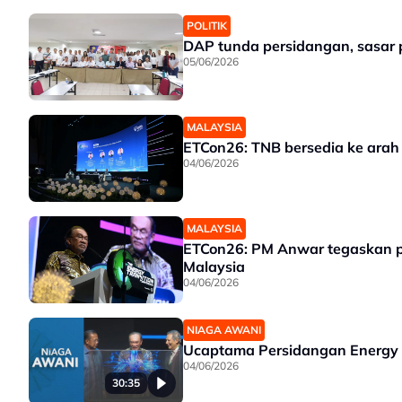
POLITIK
DAP tunda persidangan, sasar p
05/06/2026
MALAYSIA
ETCon26: TNB bersedia ke arah 
04/06/2026
MALAYSIA
ETCon26: PM Anwar tegaskan 
Malaysia
04/06/2026
NIAGA AWANI
Ucaptama Persidangan Energy T
04/06/2026
30:35