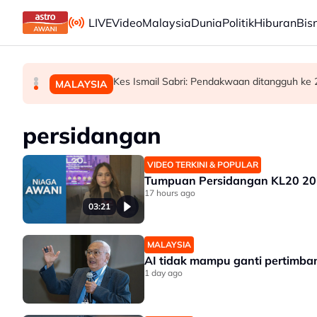
Skip to main content
LIVE
Video
Malaysia
Dunia
Politik
Hiburan
Bis
Bursa Malaysia dibuka rendah, menjejaki penyu
Bekas Ketua Hakim Negara Tun Mohamed Eus
Kes Ismail Sabri: Pendakwaan ditangguh ke
BISNES
MALAYSIA
MALAYSIA
persidangan
VIDEO TERKINI & POPULAR
Tumpuan Persidangan KL20 2
17 hours ago
03:21
MALAYSIA
AI tidak mampu ganti pertimba
1 day ago