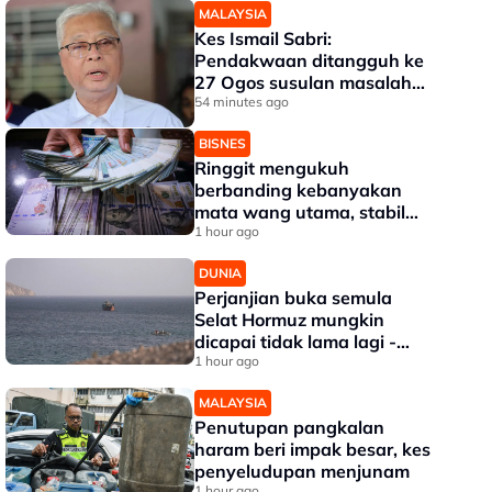
MALAYSIA
Kes Ismail Sabri:
Pendakwaan ditangguh ke
27 Ogos susulan masalah
kesihatan
54 minutes ago
BISNES
Ringgit mengukuh
berbanding kebanyakan
mata wang utama, stabil
dengan dolar AS
1 hour ago
DUNIA
Perjanjian buka semula
Selat Hormuz mungkin
dicapai tidak lama lagi -
Trump
1 hour ago
MALAYSIA
Penutupan pangkalan
haram beri impak besar, kes
penyeludupan menjunam
1 hour ago