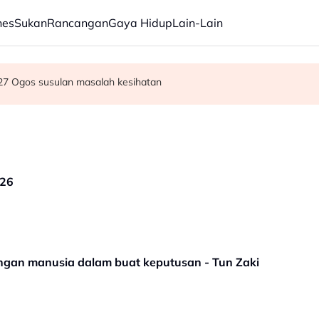
nes
Sukan
Rancangan
Gaya Hidup
Lain-Lain
sutan semalaman Wall Street
off Chin meninggal dunia pada usia 91 tahun
 27 Ogos susulan masalah kesihatan
026
ngan manusia dalam buat keputusan - Tun Zaki