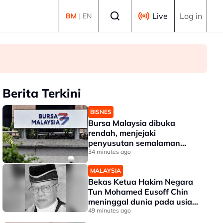
Select language
Live
Log in
BM
|
EN
Berita Terkini
BISNES
Bursa Malaysia dibuka
rendah, menjejaki
penyusutan semalaman
Wall Street
34 minutes ago
MALAYSIA
Bekas Ketua Hakim Negara
Tun Mohamed Eusoff Chin
meninggal dunia pada usia
91 tahun
49 minutes ago