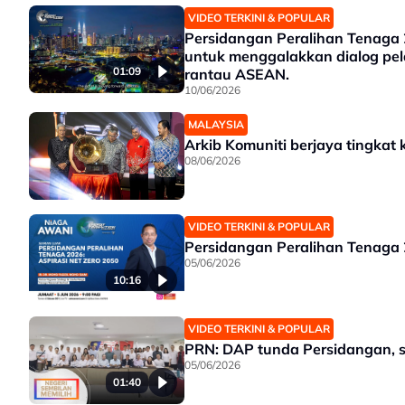
VIDEO TERKINI & POPULAR
Persidangan Peralihan Tenaga 
untuk menggalakkan dialog pela
01:09
rantau ASEAN.
10/06/2026
MALAYSIA
Arkib Komuniti berjaya tingkat 
08/06/2026
VIDEO TERKINI & POPULAR
Persidangan Peralihan Tenaga 2
05/06/2026
10:16
VIDEO TERKINI & POPULAR
PRN: DAP tunda Persidangan, sa
05/06/2026
01:40