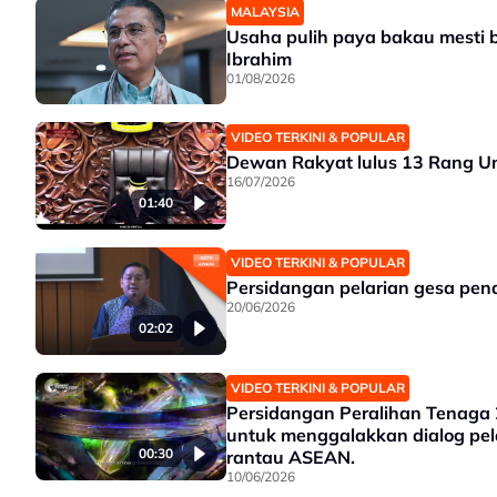
MALAYSIA
Usaha pulih paya bakau mesti 
Ibrahim
01/08/2026
VIDEO TERKINI & POPULAR
Dewan Rakyat lulus 13 Rang U
16/07/2026
01:40
VIDEO TERKINI & POPULAR
Persidangan pelarian gesa pen
20/06/2026
02:02
VIDEO TERKINI & POPULAR
Persidangan Peralihan Tenaga 
untuk menggalakkan dialog pela
00:30
rantau ASEAN.
10/06/2026