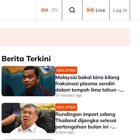
Select language
Live
Log in
BM
|
EN
Berita Terkini
MALAYSIA
Malaysia bakal bina kilang
fraksinasi plasma sendiri
dalam tempoh lima tahun -
KKM
57 minutes ago
MALAYSIA
Rundingan import udang
Thailand dijangka selesai
pertengahan bulan ini -
Mohamad
1 hour ago