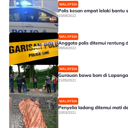
MALAYSIA
Polis kesan empat lelaki bantu
15/09/2022
MALAYSIA
Anggota polis ditemui rentung d
09/04/2022
MALAYSIA
Gurauan bawa bom di Lapangan
21/05/2021
MALAYSIA
Penyelia ladang ditemui mati 
10/03/2021