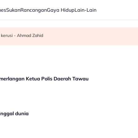
nes
Sukan
Rancangan
Gaya Hidup
Lain-Lain
 kerusi - Ahmad Zahid
a sendiri dalam tempoh lima tahun - KKM
elesai pertengahan bulan ini - Mohamad
cemerlangan Ketua Polis Daerah Tawau
inggal dunia