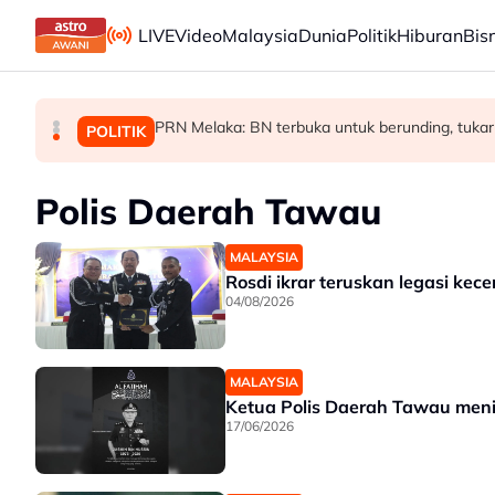
Skip to main content
LIVE
Video
Malaysia
Dunia
Politik
Hiburan
Bis
PRN Melaka: BN terbuka untuk berunding, tukar
Malaysia bakal bina kilang fraksinasi plasm
Rundingan import udang Thailand dijangka s
MALAYSIA
MALAYSIA
POLITIK
Polis Daerah Tawau
MALAYSIA
Rosdi ikrar teruskan legasi ke
04/08/2026
MALAYSIA
Ketua Polis Daerah Tawau men
17/06/2026