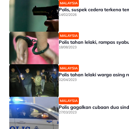
MALAYSIA
Polis, suspek cedera terkena t
14/02/2026
MALAYSIA
Polis tahan lelaki, rampas sya
18/08/2023
MALAYSIA
Polis tahan lelaki warga asing
02/04/2023
MALAYSIA
Polis gagalkan cubaan dua sin
27/03/2023