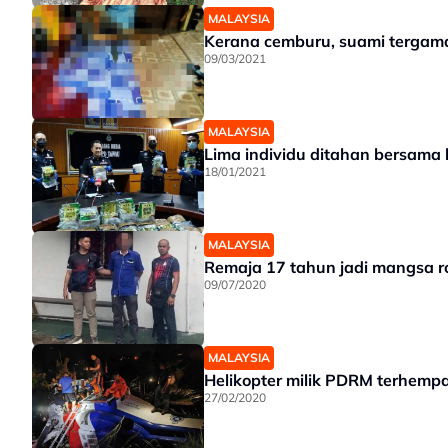
MALAYSIA
Kerana cemburu, suami tergama
09/03/2021
MALAYSIA
Lima individu ditahan bersama
18/01/2021
MALAYSIA
Remaja 17 tahun jadi mangsa r
09/07/2020
MALAYSIA
Helikopter milik PDRM terhemp
27/02/2020