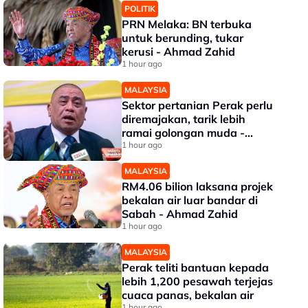
POLITIK
PRN Melaka: BN terbuka
untuk berunding, tukar
kerusi - Ahmad Zahid
1 hour ago
MALAYSIA
Sektor pertanian Perak perlu
diremajakan, tarik lebih
ramai golongan muda -
Saarani
1 hour ago
MALAYSIA
RM4.06 bilion laksana projek
bekalan air luar bandar di
Sabah - Ahmad Zahid
1 hour ago
MALAYSIA
Perak teliti bantuan kepada
lebih 1,200 pesawah terjejas
cuaca panas, bekalan air
1 hour ago