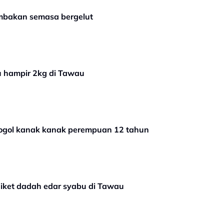
embakan semasa bergelut
bu hampir 2kg di Tawau
 rogol kanak kanak perempuan 12 tahun
diket dadah edar syabu di Tawau