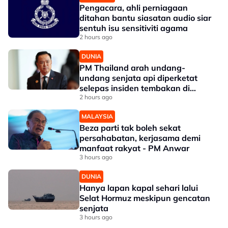
Pengacara, ahli perniagaan
ditahan bantu siasatan audio siar
sentuh isu sensitiviti agama
2 hours ago
DUNIA
PM Thailand arah undang-
undang senjata api diperketat
selepas insiden tembakan di
sekolah
2 hours ago
MALAYSIA
Beza parti tak boleh sekat
persahabatan, kerjasama demi
manfaat rakyat - PM Anwar
3 hours ago
DUNIA
Hanya lapan kapal sehari lalui
Selat Hormuz meskipun gencatan
senjata
3 hours ago