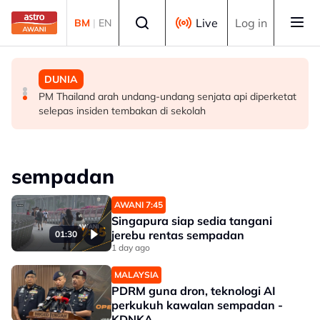
Skip to main content
Select language
Live
Log in
BM
|
EN
MALAYSIA
MALAYSIA
DUNIA
Berita tempatan pilihan sepanjang hari ini
Pengacara, ahli perniagaan ditahan bantu siasatan
PM Thailand arah undang-undang senjata api diperketat
audio siar sentuh isu sensitiviti agama
selepas insiden tembakan di sekolah
sempadan
AWANI 7:45
Singapura siap sedia tangani
jerebu rentas sempadan
01:30
1 day ago
MALAYSIA
PDRM guna dron, teknologi AI
perkukuh kawalan sempadan -
KDNKA