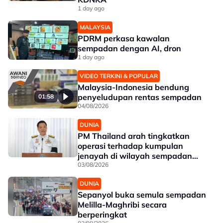
1 day ago
MALAYSIA
PDRM perkasa kawalan
sempadan dengan AI, dron
1 day ago
VIDEO TERKINI & POPULAR
Malaysia-Indonesia bendung
penyeludupan rentas sempadan
01:58
04/08/2026
DUNIA
PM Thailand arah tingkatkan
operasi terhadap kumpulan
jenayah di wilayah sempadan
selatan
03/08/2026
DUNIA
Sepanyol buka semula sempadan
Melilla-Maghribi secara
berperingkat